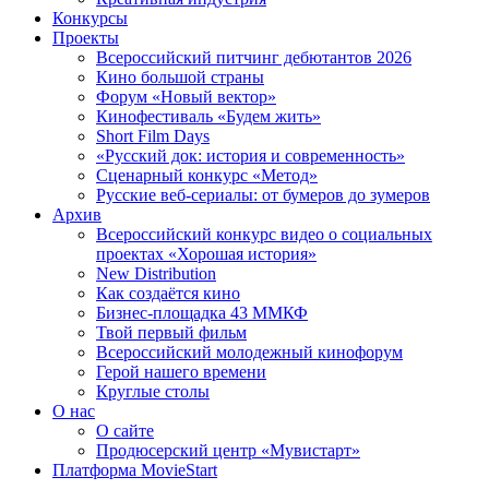
Конкурсы
Проекты
Всероссийский питчинг дебютантов 2026
Кино большой страны
Форум «Новый вектор»
Кинофестиваль «Будем жить»
Short Film Days
«Русский док: история и современность»
Сценарный конкурс «Метод»
Русские веб-сериалы: от бумеров до зумеров
Архив
Всероссийский конкурс видео о социальных
проектах «Хорошая история»
New Distribution
Как создаётся кино
Бизнес-площадка 43 ММКФ
Твой первый фильм
Всероссийский молодежный кинофорум
Герой нашего времени
Круглые столы
О нас
О сайте
Продюсерский центр «Мувистарт»
Платформа MovieStart