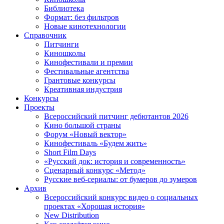
Библиотека
Формат: без фильтров
Новые кинотехнологии
Справочник
Питчинги
Киношколы
Кинофестивали и премии
Фестивальные агентства
Грантовые конкурсы
Креативная индустрия
Конкурсы
Проекты
Всероссийский питчинг дебютантов 2026
Кино большой страны
Форум «Новый вектор»
Кинофестиваль «Будем жить»
Short Film Days
«Русский док: история и современность»
Сценарный конкурс «Метод»
Русские веб-сериалы: от бумеров до зумеров
Архив
Всероссийский конкурс видео о социальных
проектах «Хорошая история»
New Distribution