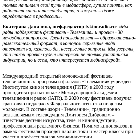
только начинает свой путь в медиасфере, лучше понять, как
работает кино- и телеиндустрия, а кому-то – даже
определиться в профессии».
Екатерина Данилина, шеф-редактор tvkinoradio.ru
: «
Мы
рады поддержать фестиваль «Телемания» и проект «30
неудобных вопросов». Тренд последних лет — образовательно-
развлекательный формат, в котором серьезные люди
отвечают на, казалось бы, несерьезные вопросы. Мы уверены,
что такой проект будет интересен не только участникам
индустрии, но и всем, кто интересуется медиасферой».
—
Международный открытый молодежный фестиваль
телевизионных программ и фильмов «Телемания» учрежден
Институтом кино и телевидения (ГИТР) в 2003 году,
проводится при патронаже Международной академии
телевидения и радио (IATR). В 2020 году фестиваль получил
грантовую поддержку Федерального агентства по делам
молодежи. В составе жюри «Телемании», традиционно
возглавляемым телеведущим Дмитрием Дибровым –
известные деятели искусства, теле- и киноиндустрии,
профессионалы рекламного бизнеса. Помимо кинопоказов, в
рамках фестиваля проходят паблик-токи и мастер-классы при
участии профессионалов медиаиндустрии.