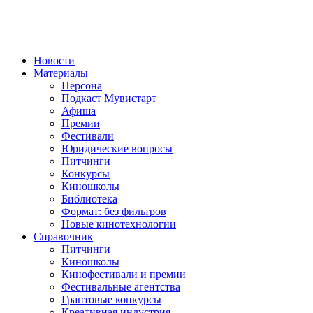
Новости
Материалы
Персона
Подкаст Мувистарт
Афиша
Премии
Фестивали
Юридические вопросы
Питчинги
Конкурсы
Киношколы
Библиотека
Формат: без фильтров
Новые кинотехнологии
Справочник
Питчинги
Киношколы
Кинофестивали и премии
Фестивальные агентства
Грантовые конкурсы
Креативная индустрия