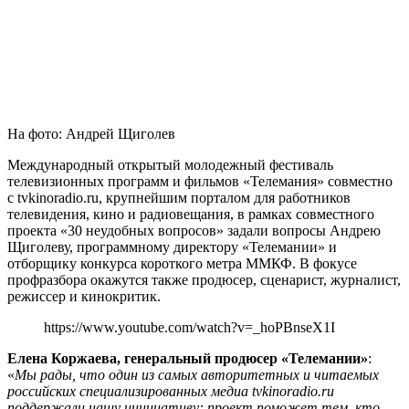
На фото: Андрей Щиголев
Международный открытый молодежный фестиваль
телевизионных программ и фильмов «Телемания» совместно
с tvkinoradio.ru, крупнейшим порталом для работников
телевидения, кино и радиовещания, в рамках совместного
проекта «30 неудобных вопросов» задали вопросы Андрею
Щиголеву, программному директору «Телемании» и
отборщику конкурса короткого метра ММКФ. В фокусе
профразбора окажутся также продюсер, сценарист, журналист,
режиссер и кинокритик.
https://www.youtube.com/watch?v=_hoPBnseX1I
Елена Коржаева, генеральный продюсер «Телемании»
:
«
Мы рады, что один из самых авторитетных и читаемых
российских специализированных медиа tvkinoradio.ru
поддержали нашу инициативу: проект поможет тем, кто