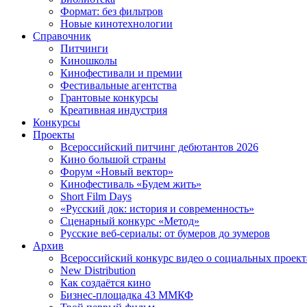
Формат: без фильтров
Новые кинотехнологии
Справочник
Питчинги
Киношколы
Кинофестивали и премии
Фестивальные агентства
Грантовые конкурсы
Креативная индустрия
Конкурсы
Проекты
Всероссийский питчинг дебютантов 2026
Кино большой страны
Форум «Новый вектор»
Кинофестиваль «Будем жить»
Short Film Days
«Русский док: история и современность»
Сценарный конкурс «Метод»
Русские веб-сериалы: от бумеров до зумеров
Архив
Всероссийский конкурс видео о социальных проек
New Distribution
Как создаётся кино
Бизнес-площадка 43 ММКФ