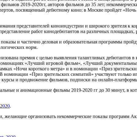
ильмов 2019-2020гг, авторов фильмов до 35 лет; некоммерчес
спертов, посвященный дебютному кино; в Москве пройдет «Ночь
нимания представителей киноиндустрии и широкого зрителя к к
редставление работ кинодебютантов на различных площадках, 
 показы и частично деловая и образовательная программы пройд
ологических норм.
анизована премия с целью выявления талантливых дебютантов в
я в номинациях «Лучший игровой фильм», «Лучший документал
 рамках «Ночи короткого метра» и в номинации «Приз зрительски
. В номинации «Приз зрительских симпатий» участвуют только 
е курсы и продвижение фильмов, подписки на онлайн-платформы
ьные и анимационные фильмы 2019-2020 гг до 30 минут, в кото
_2020
.
и, желающие организовать некоммерческие показы программ Ак