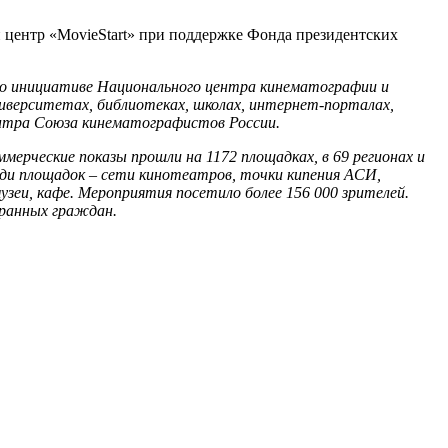
центр «MovieStart» при поддержке Фонда президентских
 по инициативе Национального центра кинематографии и
иверситетах, библиотеках, школах, интернет-порталах,
 центра Союза кинематографистов России.
ерческие показы прошли на 1172 площадках, в 69 регионах и
реди площадок – сети кинотеатров, точки кипения АСИ,
зеи, кафе. Мероприятия посетило более 156 000 зрителей.
транных граждан.