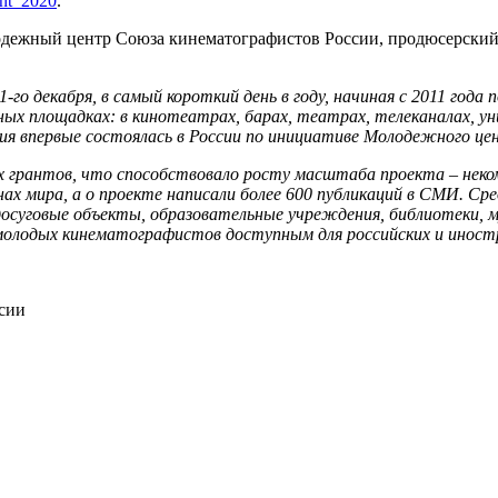
ent_2020
.
дежный центр Союза кинематографистов России, продюсерский 
о декабря, в самый короткий день в году, начиная с 2011 года
х площадках: в кинотеатрах, барах, театрах, телеканалах, ун
 акция впервые состоялась в России по инициативе Молодежного
 грантов, что способствовало росту масштаба проекта – некомм
анах мира, а о проекте написали более 600 публикаций в СМИ. С
суговые объекты, образовательные учреждения, библиотеки, му
ы молодых кинематографистов доступным для российских и инос
ссии