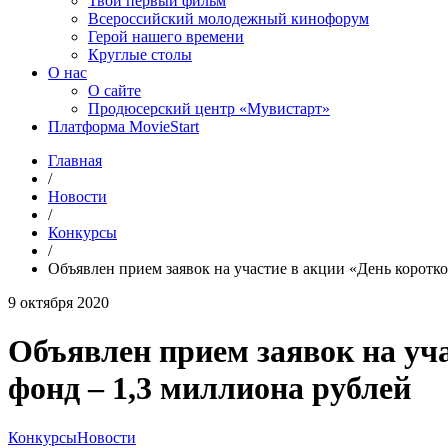
Твой первый фильм
Всероссийский молодежный кинофорум
Герой нашего времени
Круглые столы
О нас
О сайте
Продюсерский центр «Мувистарт»
Платформа MovieStart
Главная
/
Новости
/
Конкурсы
/
Объявлен прием заявок на участие в акции «День коротк
9 октября 2020
Объявлен прием заявок на уч
фонд – 1,3 миллиона рублей
Конкурсы
Новости