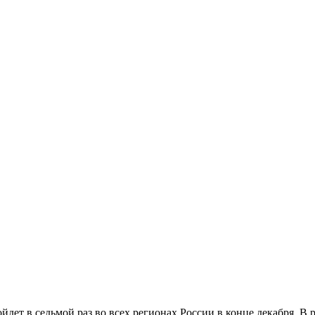
дет в седьмой раз во всех регионах России в конце декабря. В