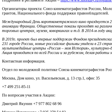
Подробнее в регламенте Акции –
https://www.shortday.ru/reglam
Организаторы проекта: Союз кинематографистов России, Моло
грантов, Национального фонда поддержки правообладателей.
Международный День короткометражного кино празднуется 21-г
анимации Франции. Общественные показы проходят на различны
торговых центрах, музеях, коворкингах и т.д. В 2014-м году
В 2019г. проект был впервые поддержан Фондом президентских
231 городе России, новые российские фильмы увидели в 23 стр
мультимедийные центры «Россия – моя История», культурно-до
Акция проводится по всей России и за рубежом, делая работ
Контактная информация.
Отдел по молодежной политике Союза кинематографистов Ро
Москва, Дом кино, ул. Васильевская, д. 13 стр.1, офис 35
+7 499 251-85-11
По вопросам участия в Акции:
Дмитрий Якунин +7 977 802 68 96