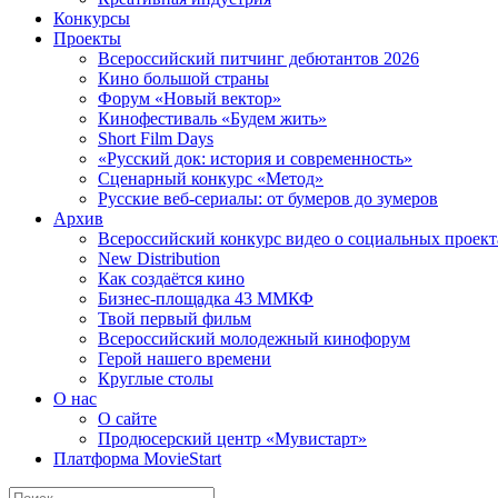
Конкурсы
Проекты
Всероссийский питчинг дебютантов 2026
Кино большой страны
Форум «Новый вектор»
Кинофестиваль «Будем жить»
Short Film Days
«Русский док: история и современность»
Сценарный конкурс «Метод»
Русские веб-сериалы: от бумеров до зумеров
Архив
Всероссийский конкурс видео о социальных проек
New Distribution
Как создаётся кино
Бизнес-площадка 43 ММКФ
Твой первый фильм
Всероссийский молодежный кинофорум
Герой нашего времени
Круглые столы
О нас
О сайте
Продюсерский центр «Мувистарт»
Платформа MovieStart