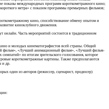
кие показы международных программ короткометражного кино;
 короткого метра» с показом программы премьерных фильмов;
ороткометражному кино, способствование обмену опытом и
развитие киноклубного движения.
ут онлайн. Часть мероприятий состоится в традиционном
 кино и молодых кинематографистов всей страны. Общий
ьный фильм», «Лучший анимационный фильм», «Лучший фильм-
х симпатий» по итогам зрительского голосования, которое
игровые короткометражные картины. Также предполагаются
 и др.
рых один из авторов (режиссер, сценарист, продюсер)
ции: