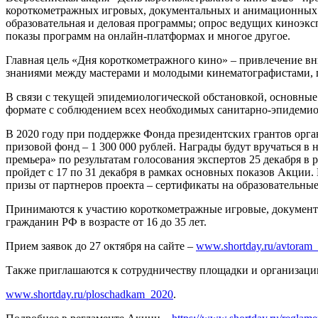
короткометражных игровых, документальных и анимационных ф
образовательная и деловая программы; опрос ведущих киноэк
показы программ на онлайн-платформах и многое другое.
Главная цель «Дня короткометражного кино» – привлечение в
знаниями между мастерами и молодыми кинематографистами, п
В связи с текущей
эпидемиологической обстановкой
, основные
формате с соблюдением всех необходимых санитарно-эпидеми
В 2020 году при поддержке Фонда президентских грантов орг
призовой фонд – 1 300 000 рублей. Награды будут вручатьс
премьера» по результатам голосования экспертов 25 декабря в
пройдет с 17 по 31 декабря в рамках основных показов Акции
призы от партнеров проекта – сертификаты на образовательны
Принимаются к участию короткометражные игровые, документал
гражданин РФ в возрасте от 16 до 35 лет.
Прием заявок до 27 октября на сайте –
www.shortday.ru/avtoram
Также приглашаются к сотрудничеству площадки и организаци
www.shortday.ru/ploschadkam_2020
.