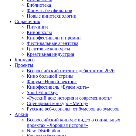
Библиотека
Формат: без фильтров
Новые кинотехнологии
Справочник
Питчинги
Киношколы
Кинофестивали и премии
Фестивальные агентства
Грантовые конкурсы
Креативная индустрия
Конкурсы
Проекты
Всероссийский питчинг дебютантов 2026
Кино большой страны
Форум «Новый вектор»
Кинофестиваль «Будем жить»
Short Film Days
«Русский док: история и современность»
Сценарный конкурс «Метод»
Русские веб-сериалы: от бумеров до зумеров
Архив
Всероссийский конкурс видео о социальных
проектах «Хорошая история»
New Distribution