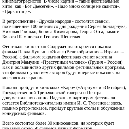
кинематографистов. В числе картин – такие фестивальные
хиты, как «Бог Дьесегей», «Надо мною солнце не садится»,
«Царь-птица».
В ретроспективе «Дружба народов» состоятся сеансы,
посвященные 100-летиям со дня рождения Сергея Бондарчука,
Николая Гринько, Бориса Кимягарова, Георга Отса, памяти
Болота Шамшиева и Георгия Шенгелая.
Фестиваль кино стран Содружества откроется показом
фильма Павла Лунгина «Эсав» (Великобритания – Израиль –
Россия), а фильмом закрытия фестиваля станет картина
Дмитрия Мамулии «Преступный человек» (Грузия – Россия).
Как и большинство других фильмов фестивальных программ,
эти фильмы с участием авторов будут впервые показаны на
московских экранах.
Показы пройдут в кинозалах «Каро» («Атриум» и «Октябрь»),
Государственной Третьяковской галереи и Центра
документального кино. Надежным партнером фестиваля
остается Библиотека-читальня имени И. С. Тургенева: здесь,
помимо ретро-показов, пройдут круглые столы и обсуждения
конкурсных фильмов.
Всего состоится более 30 киносеансов, на которых будет
показано около 50 фильмов разных форматов,