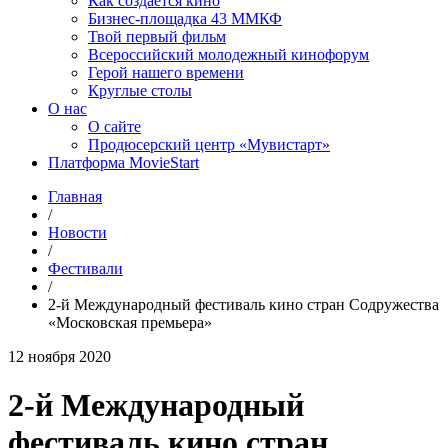
Как создаётся кино
Бизнес-площадка 43 ММКФ
Твой первый фильм
Всероссийский молодежный кинофорум
Герой нашего времени
Круглые столы
О нас
О сайте
Продюсерский центр «Мувистарт»
Платформа MovieStart
Главная
/
Новости
/
Фестивали
/
2-й Международный фестиваль кино стран Содружества
«Московская премьера»
12 ноября 2020
2-й Международный
фестиваль кино стран