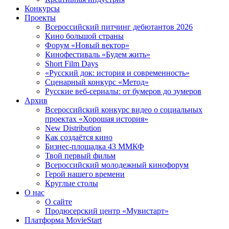
Конкурсы
Проекты
Всероссийский питчинг дебютантов 2026
Кино большой страны
Форум «Новый вектор»
Кинофестиваль «Будем жить»
Short Film Days
«Русский док: история и современность»
Сценарный конкурс «Метод»
Русские веб-сериалы: от бумеров до зумеров
Архив
Всероссийский конкурс видео о социальных
проектах «Хорошая история»
New Distribution
Как создаётся кино
Бизнес-площадка 43 ММКФ
Твой первый фильм
Всероссийский молодежный кинофорум
Герой нашего времени
Круглые столы
О нас
О сайте
Продюсерский центр «Мувистарт»
Платформа MovieStart