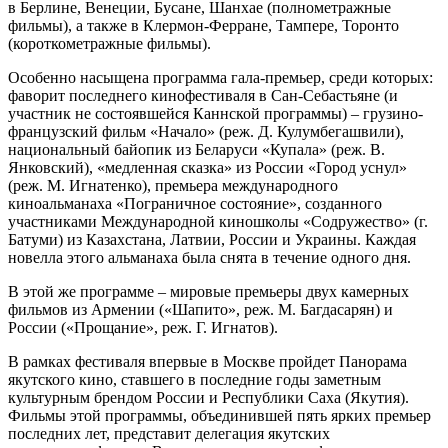
в Берлине, Венеции, Бусане, Шанхае (полнометражные
фильмы), а также в Клермон-Ферране, Тампере, Торонто
(короткометражные фильмы).
Особенно насыщена программа гала-премьер, среди которых:
фаворит последнего кинофестиваля в Сан-Себастьяне (и
участник не состоявшейся Каннской программы) – грузино-
французский фильм «Начало» (реж. Д. Кулумбегашвили),
национальный байопик из Беларуси «Купала» (реж. В.
Янковский), «медленная сказка» из России «Город уснул»
(реж. М. Игнатенко), премьера международного
киноальманаха «Пограничное состояние», созданного
участниками Международной киношколы «Содружество» (г.
Батуми) из Казахстана, Латвии, России и Украины. Каждая
новелла этого альманаха была снята в течение одного дня.
В этой же программе – мировые премьеры двух камерных
фильмов из Армении («Шапито», реж. М. Багдасарян) и
России («Прощание», реж. Г. Игнатов).
В рамках фестиваля впервые в Москве пройдет Панорама
якутского кино, ставшего в последние годы заметным
культурным брендом России и Республики Саха (Якутия).
Фильмы этой программы, объединившей пять ярких премьер
последних лет, представит делегация якутских