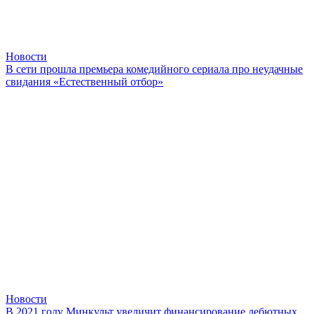
Новости
В сети прошла премьера комедийного сериала про неудачные
свидания «Естественный отбор»
Новости
В 2021 году Минкульт увеличит финансирование дебютных