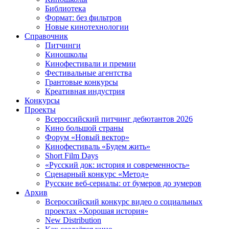
Библиотека
Формат: без фильтров
Новые кинотехнологии
Справочник
Питчинги
Киношколы
Кинофестивали и премии
Фестивальные агентства
Грантовые конкурсы
Креативная индустрия
Конкурсы
Проекты
Всероссийский питчинг дебютантов 2026
Кино большой страны
Форум «Новый вектор»
Кинофестиваль «Будем жить»
Short Film Days
«Русский док: история и современность»
Сценарный конкурс «Метод»
Русские веб-сериалы: от бумеров до зумеров
Архив
Всероссийский конкурс видео о социальных
проектах «Хорошая история»
New Distribution