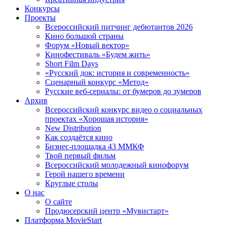
Конкурсы
Проекты
Всероссийский питчинг дебютантов 2026
Кино большой страны
Форум «Новый вектор»
Кинофестиваль «Будем жить»
Short Film Days
«Русский док: история и современность»
Сценарный конкурс «Метод»
Русские веб-сериалы: от бумеров до зумеров
Архив
Всероссийский конкурс видео о социальных
проектах «Хорошая история»
New Distribution
Как создаётся кино
Бизнес-площадка 43 ММКФ
Твой первый фильм
Всероссийский молодежный кинофорум
Герой нашего времени
Круглые столы
О нас
О сайте
Продюсерский центр «Мувистарт»
Платформа MovieStart