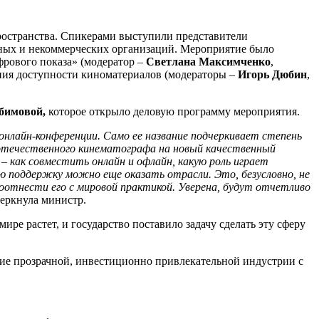
ространства. Спикерами выступили представители
чных и некоммерческих организаций. Мероприятие было
фрового показа» (модератор –
Светлана Максимченко
,
ения доступности киноматериалов (модераторы –
Игорь Дюбин
,
бимовой,
которое открыло деловую программу мероприятия.
 онлайн-конференции. Само ее название подчеркивает степень
 отечественного кинематографа на новый качественный
 как совместить онлайн и офлайн, какую роль играет
ую поддержку можно еще оказать отрасли. Это, безусловно, не
отнести его с мировой практикой. Уверена, будут отчетливо
черкнула министр.
ире растет, и государство поставило задачу сделать эту сферу
ние прозрачной, инвестиционно привлекательной индустрии с