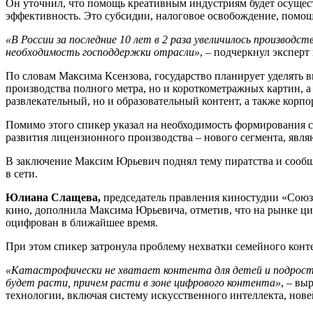
Он уточнил, что помощь креативным индустриям будет осущес
эффективность. Это субсидии, налоговое освобождение, помощ
«В России за последние 10 лет в 2 раза увеличилось производ
необходимость господдержки отрасли»
, – подчеркнул эксперт
По словам Максима Ксензова, государство планирует уделять в
производства полного метра, но и короткометражных картин, а
развлекательный, но и образовательный контент, а также корпо
Помимо этого спикер указал на необходимость формирования 
развития лицензионного производства – нового сегмента, явл
В заключение Максим Юрьевич поднял тему пиратства и сообщи
в сети.
Юлиана Слащева,
председатель правления киностудии «Союз
кино,
дополнила Максима Юрьевича, отметив, что на рынке циф
оцифрован в ближайшее время.
При этом спикер затронула проблему нехватки семейного конт
«Катастрофически не хватает контента для детей и подростко
будет расти, причем расти в зоне цифрового контента»
, – вы
технологии, включая систему искусственного интеллекта, нов