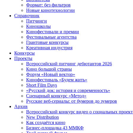
Формат: без фильтров
Новые кинотехнологии
Справочник
Питчинги
Киношколы
Кинофестивали и премии
Фестивальные агентства
Грантовые конкурсы
Креативная индустрия
Конкурсы
Проекты
Всероссийский питчинг дебютантов 2026
Кино большой страны
Форум «Новый вектор»
Кинофестиваль «Будем жить»
Short Film Days
«Русский док: история и современность»
Сценарный конкурс «Метод»
Русские веб-сериалы: от бумеров до зумеров
Архив
Всероссийский конкурс видео о социальных проек
New Distribution
Как создаётся кино
Бизнес-площадка 43 ММКФ