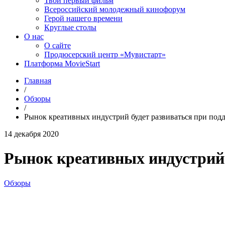
Твой первый фильм
Всероссийский молодежный кинофорум
Герой нашего времени
Круглые столы
О нас
О сайте
Продюсерский центр «Мувистарт»
Платформа MovieStart
Главная
/
Обзоры
/
Рынок креативных индустрий будет развиваться при подд
14 декабря 2020
Рынок креативных индустрий 
Обзоры