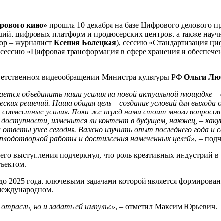
фрового кино»
прошла 10 декабря на базе Цифрового делового п
дий, цифровых платформ и продюсерских центров, а также нау
тор – журналист
Ксения Болецкая
), сессию «Стандартизация ци
 и сессию «Цифровая трансформация в сфере хранения и обеспеч
ветственном видеообращении Министра культуры РФ
Ольги Лю
дается объединить наши усилия на новой актуальной площадке –
ких решений. Наша общая цель – создание условий для выхода
овместные усилия. Пока же перед нами стоит много вопросов –
 доступности, изменится ли контент в будущем, наконец, – как
ответы уже сегодня. Важно изучить опыт последнего года и со
я, плодотворной работы и достижения намеченных целей»
, – под
его выступления подчеркнул, что роль креативных индустрий в м
бъектом.
 до 2025 года, ключевыми задачами которой является формирова
 международном.
трасль, но и задать ей импульс»
, – отметил Максим Юрьевич.