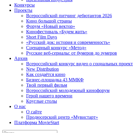
Конкурсы
Проекты
Всероссийский питчинг дебютантов 2026
Кино большой страны
Форум «Новый вектор»
Кинофестиваль «Будем жить»
Short Film Days
«Русский док: история и современность»
Сценарный конкурс «Метод»
Русские веб-сериалы: от бумеров до зумеров
Архив
Всероссийский конкурс видео о социальных проек
New Distribution
Как создаётся кино
Бизнес-площадка 43 ММКФ
Твой первый фильм
Всероссийский молодежный кинофорум
Герой нашего времени
Круглые столы
О нас
О сайте
Продюсерский центр «Мувистарт»
Платформа MovieStart