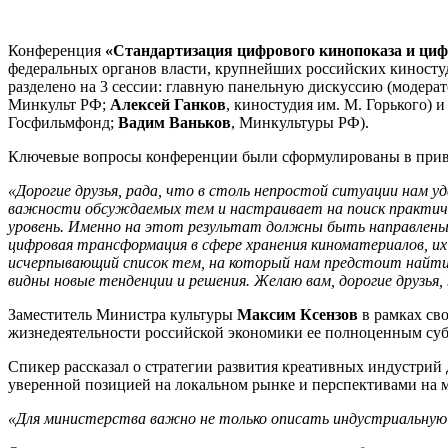
Конференция
«Стандартизация цифрового кинопоказа и ци
федеральных органов власти, крупнейших российских киносту
разделено на 3 сессии: главную панельную дискуссию (модера
Минкульт РФ;
Алексей Ганков
, киностудия им. М. Горького)
Госфильмфонд;
Вадим Ваньков
, Минкультуры РФ).
Ключевые вопросы конференции были сформулированы в при
«Дорогие друзья, рада, что в столь непростой ситуации нам у
важности обсуждаемых тем и настраивает на поиск практичес
уровень. Именно на этот результат должны быть направлены с
цифровая трансформация в сфере хранения киноматериалов, их
исчерпывающий список тем, на который нам предстоит найти 
видны новые тенденции и решения. Желаю вам, дорогие друзь
Заместитель Министра культуры
Максим Ксензов
в рамках сво
жизнедеятельности российской экономики ее полноценным су
Спикер рассказал о стратегии развития креативных индустрий
уверенной позицией на локальном рынке и перспективами на
«Для министерства важно не только описать индустриальную о