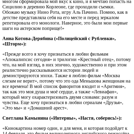
многом сформировала мой вкус к кино, и я мечтаю попасть на
Сицилию в деревню Корлеоне, где проходили съемки.
Обожаю музыку Нино Рота, игру Аль Пачино. Помню, как в
детстве представляла себя на его месте и перед зеркалом
репетировала его монологи. Наверное, это были мои первые
шаги на актерском поприще!»
Анна Котова-Дерябина («Полицейский с Рублевки»,
«Шторм»):
«Прежде всего я хочу признаться в любви фильмам
«Апокалипсис сегодня» и трилогии «Крестный отец», потому
что, на мой взгляд, в них эпично, художественно и при этом
реалистично рассказываются истории людей и
демонстрируются эпохи. Также я люблю фильм «Москва
слезам не верит», потому что это ода Меньшова женщинам на
все времена! В мой список фаворитов входит и «Аритмия»,
так как это моя душа и моё сердце, а также «Левиафан»,
который могу охарактеризовать двумя словами: разум и
чувства. Еще хочу признаться в любви сериалам «Друзья»,
«Это мы» и «Домашний арест».
Светлана Камынина («Интерны», «Настя, соберись!»):
«Кинокартина номер один, и для меня, и которая подойдет к
14 февраля, это фильм великолепного английского режиссёра,