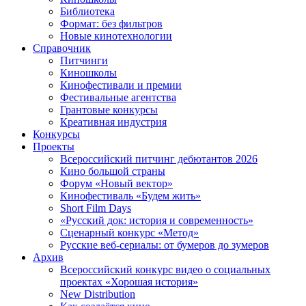
Библиотека
Формат: без фильтров
Новые кинотехнологии
Справочник
Питчинги
Киношколы
Кинофестивали и премии
Фестивальные агентства
Грантовые конкурсы
Креативная индустрия
Конкурсы
Проекты
Всероссийский питчинг дебютантов 2026
Кино большой страны
Форум «Новый вектор»
Кинофестиваль «Будем жить»
Short Film Days
«Русский док: история и современность»
Сценарный конкурс «Метод»
Русские веб-сериалы: от бумеров до зумеров
Архив
Всероссийский конкурс видео о социальных
проектах «Хорошая история»
New Distribution