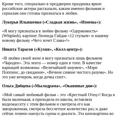
Кроме того, специально в преддверии праздника яркие
российские актеры рассказали, каким именно фильмам и
сериалам они готовы признаться в любви.
Лукерья Ильяшенко («Сладкая жизнь», «Измены»):
«Я могу признаться в любви фильму «Одержимость»
(Whiplash), картине Леонида Гайдая «12 стульев» и нашему
новому фильму «Чего хочет Слава»!»
Никита Тарасов («Кухня», «Колл-центр»):
«В любви своей жене я могу признаться лишь фильмом
«Чародеи». Эта лента — номер один в топе. В качестве
вариаций возможны: «Величайший шоумен», «Мэри
Поппинс, до свидания», «Вечное сияние чистого разума». Но
это уже вечером, когда дочка спит».
Ольга Дибцева («Мылодрама», «Окаянные дни»):
«Мой самый любимый фильм – это «Крестный Отец»! Когда я
была маленькая, я приходила из школы, вставляла
видеокассету с этим фильмом и смотрела его как
завороженная, смотрела бессчетное количество раз, и даже
сейчас помню наизусть сцены и диалоги. Эта кинокартина во