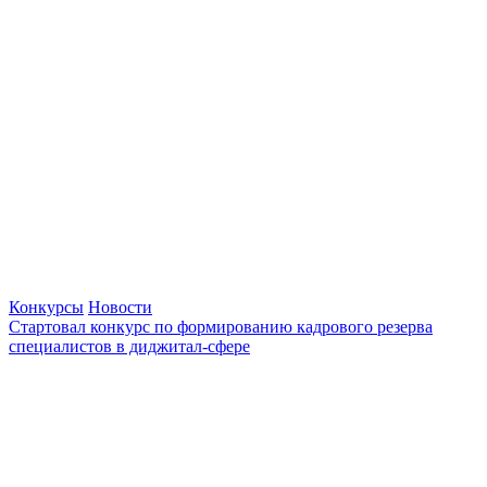
Конкурсы
Новости
Стартовал конкурс по формированию кадрового резерва
специалистов в диджитал-сфере