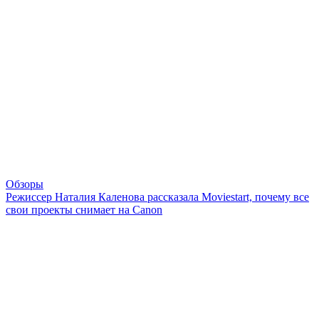
Обзоры
Режиссер Наталия Каленова рассказала Moviestart, почему все
свои проекты снимает на Canon