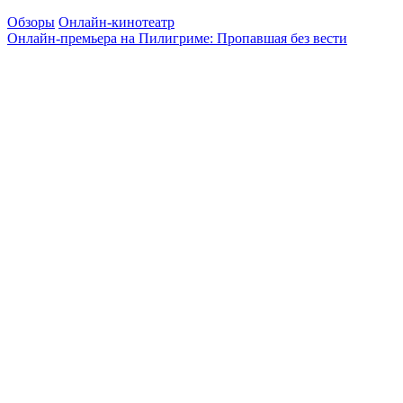
Обзоры
Онлайн-кинотеатр
Онлайн-премьера на Пилигриме: Пропавшая без вести