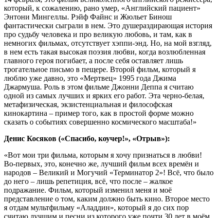
который, к сожалению, рано умер, «Английский пациент»
Энтони Мингеллы. Рэйф Файнс и Жюльет Бинош
фантастически сыграли в нем. Это душераздирающая история
про судьбу человека и про великую любовь, и там, как в
немногих фильмах, отсутствует хэппи-энд. Но, на мой взгляд,
в нем есть такая высокая поэзия любви, когда возлюбленная
главного героя погибает, а после себя оставляет лишь
трогательное письмо в пещере. Второй фильм, который я
люблю уже давно, это «Мертвец» 1995 года Джима
Джармуша. Роль в этом фильме Джонни Деппа я считаю
одной из самых лучших и ярких его работ. Эта черно-белая,
метафизическая, экзистенциальная и философская
кинокартина – пример того, как в простой форме можно
сказать о событиях совершенно космического масштаба!»
Денис Косяков («Спасибо, коучер!», «Отрыв»):
«Вот мои три фильма, которым я хочу признаться в любви!
Во-первых, это, конечно же, лучший фильм всех времён и
народов – Великий и Могучий «Терминатор 2»! Всё, что было
до него – лишь репетиция, всё, что после – жалкое
подражание. Фильм, который изменил меня и моё
представление о том, каким должно быть кино. Второе место
я отдам мультфильму «Аладдин», который я до сих пор
считаю лучшим и песни из которого уже почти 30 лет в моём