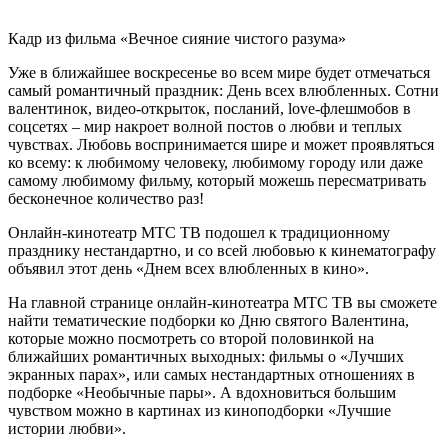
Кадр из фильма «Вечное сияние чистого разума»
Уже в ближайшее воскресенье во всем мире будет отмечаться
самый романтичный праздник: День всех влюбленных. Сотни
валентинок, видео-открыток, посланий, love-флешмобов в
соцсетях – мир накроет волной постов о любви и теплых
чувствах. Любовь воспринимается шире и может проявляться
ко всему: к любимому человеку, любимому городу или даже
самому любимому фильму, который можешь пересматривать
бесконечное количество раз!
Онлайн-кинотеатр МТС ТВ подошел к традиционному
празднику нестандартно, и со всей любовью к кинематографу
объявил этот день «Днем всех влюбленных в кино».
На главной странице онлайн-кинотеатра МТС ТВ вы сможете
найти тематические подборки ко Дню святого Валентина,
которые можно посмотреть со второй половинкой на
ближайших романтичных выходных: фильмы о «Лучших
экранных парах», или самых нестандартных отношениях в
подборке «Необычные пары». А вдохновиться большим
чувством можно в картинах из киноподборки «Лучшие
истории любви».