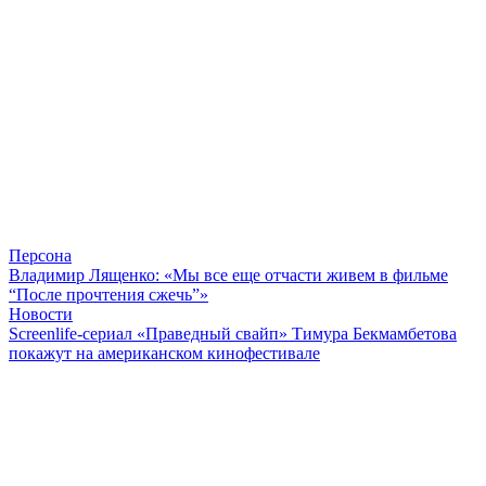
Персона
Владимир Лященко: «Мы все еще отчасти живем в фильме
“После прочтения сжечь”»
Новости
Screenlife-сериал «Праведный свайп» Тимура Бекмамбетова
покажут на американском кинофестивале