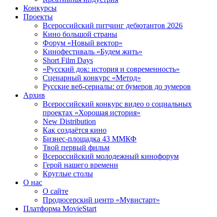
Конкурсы
Проекты
Всероссийский питчинг дебютантов 2026
Кино большой страны
Форум «Новый вектор»
Кинофестиваль «Будем жить»
Short Film Days
«Русский док: история и современность»
Сценарный конкурс «Метод»
Русские веб-сериалы: от бумеров до зумеров
Архив
Всероссийский конкурс видео о социальных
проектах «Хорошая история»
New Distribution
Как создаётся кино
Бизнес-площадка 43 ММКФ
Твой первый фильм
Всероссийский молодежный кинофорум
Герой нашего времени
Круглые столы
О нас
О сайте
Продюсерский центр «Мувистарт»
Платформа MovieStart