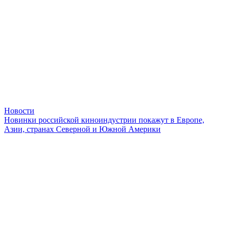
Новости
Новинки российской киноиндустрии покажут в Европе,
Азии, странах Северной и Южной Америки