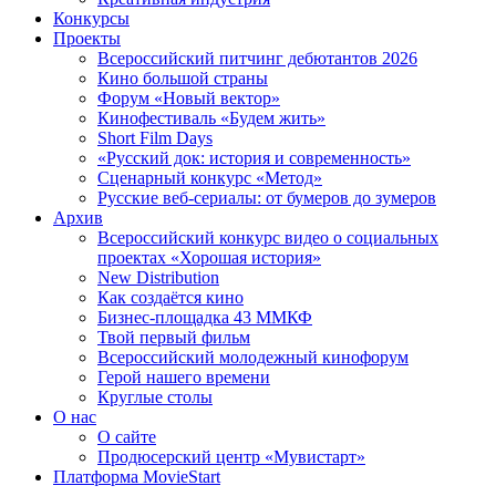
Конкурсы
Проекты
Всероссийский питчинг дебютантов 2026
Кино большой страны
Форум «Новый вектор»
Кинофестиваль «Будем жить»
Short Film Days
«Русский док: история и современность»
Сценарный конкурс «Метод»
Русские веб-сериалы: от бумеров до зумеров
Архив
Всероссийский конкурс видео о социальных
проектах «Хорошая история»
New Distribution
Как создаётся кино
Бизнес-площадка 43 ММКФ
Твой первый фильм
Всероссийский молодежный кинофорум
Герой нашего времени
Круглые столы
О нас
О сайте
Продюсерский центр «Мувистарт»
Платформа MovieStart