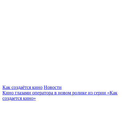
Как создаётся кино
Новости
Кино глазами оператора в новом ролике из серии «Как
создается кино»