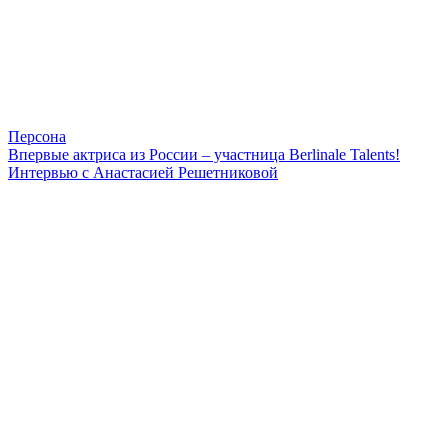
Персона
Впервые актриса из России – участница Berlinale Talents!
Интервью с Анастасией Решетниковой