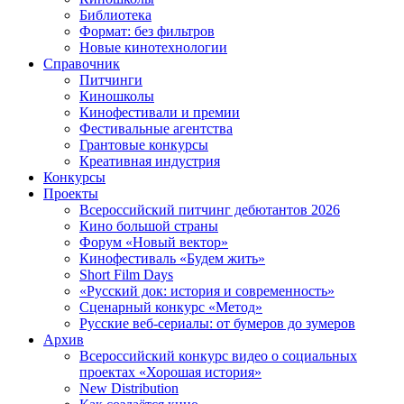
Библиотека
Формат: без фильтров
Новые кинотехнологии
Справочник
Питчинги
Киношколы
Кинофестивали и премии
Фестивальные агентства
Грантовые конкурсы
Креативная индустрия
Конкурсы
Проекты
Всероссийский питчинг дебютантов 2026
Кино большой страны
Форум «Новый вектор»
Кинофестиваль «Будем жить»
Short Film Days
«Русский док: история и современность»
Сценарный конкурс «Метод»
Русские веб-сериалы: от бумеров до зумеров
Архив
Всероссийский конкурс видео о социальных
проектах «Хорошая история»
New Distribution