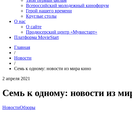
Твой первый фильм
Всероссийский молодежный кинофорум
Герой нашего времени
Круглые столы
О нас
О сайте
Продюсерский центр «Мувистарт»
Платформа MovieStart
Главная
/
Новости
/
Семь к одному: новости из мира кино
2 апреля 2021
Семь к одному: новости из ми
Новости
Обзоры