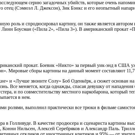
, расследующем серию загадочных убийств, которые очень напом
его отец (Сэмюэл Л. Джексон), Зик Бэнкс и его неопытный напа
вную роль и спродюсировал картину, он также является авторо
 Линн Боусман («Пила 2», «Пила 3»). В американский прокат «П
иканский прокат. Боевик «Никто» за первый уик-энд в США уже
он». Мировые сборы картины на данный момент составляют 11,7 
кие» и «Лучше звоните Солу» Боб Оденкёрк, а сюжет основан на 
ь. Все меняется, когда однажды, спасая девушку от нападения б
стера, и по совместительству местного наркобарона, который теп
ыпается в нем.
ми ролями, выполнил практически все трюки в фильме самостоят
 в Голливуде. В качестве продюсера и сценариста картины вы
, Конни Нильсен, Алексей Серебряков и Александр Паль. Трилл
озитивных откликов от иностранных критиков и 95% — от зрител