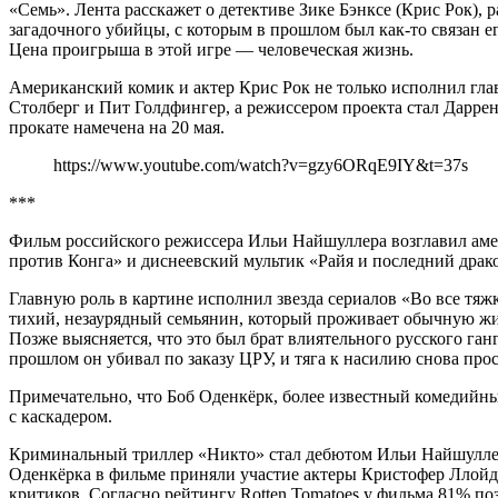
«Семь». Лента расскажет о детективе Зике Бэнксе (Крис Рок)
загадочного убийцы, с которым в прошлом был как-то связан 
Цена проигрыша в этой игре — человеческая жизнь.
Американский комик и актер Крис Рок не только исполнил гла
Столберг и Пит Голдфингер, а режиссером проекта стал Даррен
прокате намечена на 20 мая.
https://www.youtube.com/watch?v=gzy6ORqE9IY&t=37s
***
Фильм российского режиссера Ильи Найшуллера возглавил амер
против Конга» и диснеевский мультик «Райя и последний драк
Главную роль в картине исполнил звезда сериалов «Во все тяж
тихий, незаурядный семьянин, который проживает обычную жизн
Позже выясняется, что это был брат влиятельного русского ганг
прошлом он убивал по заказу ЦРУ, и тяга к насилию снова прос
Примечательно, что Боб Оденкёрк, более известный комедийны
с каскадером.
Криминальный триллер «Никто» стал дебютом Ильи Найшуллера
Оденкёрка в фильме приняли участие актеры Кристофер Ллойд
критиков. Согласно рейтингу Rotten Tomatoes у фильма 81% п