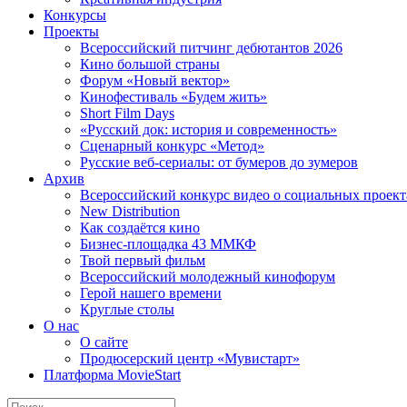
Конкурсы
Проекты
Всероссийский питчинг дебютантов 2026
Кино большой страны
Форум «Новый вектор»
Кинофестиваль «Будем жить»
Short Film Days
«Русский док: история и современность»
Сценарный конкурс «Метод»
Русские веб-сериалы: от бумеров до зумеров
Архив
Всероссийский конкурс видео о социальных проек
New Distribution
Как создаётся кино
Бизнес-площадка 43 ММКФ
Твой первый фильм
Всероссийский молодежный кинофорум
Герой нашего времени
Круглые столы
О нас
О сайте
Продюсерский центр «Мувистарт»
Платформа MovieStart