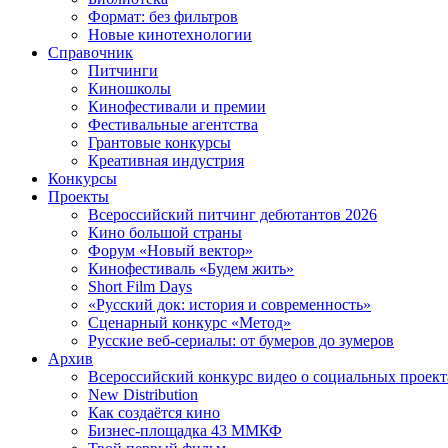
Формат: без фильтров
Новые кинотехнологии
Справочник
Питчинги
Киношколы
Кинофестивали и премии
Фестивальные агентства
Грантовые конкурсы
Креативная индустрия
Конкурсы
Проекты
Всероссийский питчинг дебютантов 2026
Кино большой страны
Форум «Новый вектор»
Кинофестиваль «Будем жить»
Short Film Days
«Русский док: история и современность»
Сценарный конкурс «Метод»
Русские веб-сериалы: от бумеров до зумеров
Архив
Всероссийский конкурс видео о социальных проек
New Distribution
Как создаётся кино
Бизнес-площадка 43 ММКФ