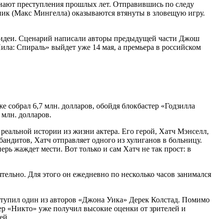
инают преступления прошлых лет. Отправившись по следу
рник (Макс Мингелла) оказываются втянуты в зловещую игру.
м идеи. Сценарий написали авторы предыдущей части Джош
ила: Спираль» выйдет уже 14 мая, а премьера в российском
 собрал 6,7 млн. долларов, обойдя блокбастер «Годзилла
млн. долларов.
реальной истории из жизни актера. Его герой, Хатч Мэнселл,
андитов, Хатч отправляет одного из хулиганов в больницу.
ерь жаждет мести. Вот только и сам Хатч не так прост: в
ельно. Для этого он ежедневно по несколько часов занимался
ступил один из авторов «Джона Уика» Дерек Колстад. Помимо
ер «Никто» уже получил высокие оценки от зрителей и
ей.