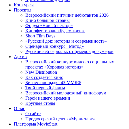
Конкурсы
Проекты
Всероссийский питчинг дебютантов 2026
Кино большой страны
Форум «Новый вектор»
Кинофестиваль «Будем жить»
Short Film Days
«Русский док: история и современность»
Сценарный конкурс «Метод»
Русские веб-сериалы: от бумеров до зумеров
Архив
Всероссийский конкурс видео о социальных
проектах «Хорошая история»
New Distribution
Как создаётся кино
Бизнес-площадка 43 ММКФ
Твой первый фильм
Всероссийский молодежный кинофорум
Герой нашего времени
Круглые столы
О нас
О сайте
Продюсерский центр «Мувистарт»
Платформа MovieStart