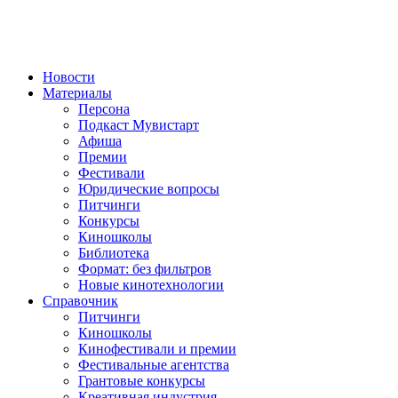
Новости
Материалы
Персона
Подкаст Мувистарт
Афиша
Премии
Фестивали
Юридические вопросы
Питчинги
Конкурсы
Киношколы
Библиотека
Формат: без фильтров
Новые кинотехнологии
Справочник
Питчинги
Киношколы
Кинофестивали и премии
Фестивальные агентства
Грантовые конкурсы
Креативная индустрия