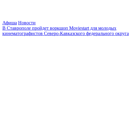
Афиша
Новости
В Ставрополе пройдет воркшоп Moviestart для молодых
кинематографистов Cеверо-Кавказского федерального округа