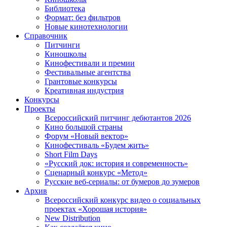
Библиотека
Формат: без фильтров
Новые кинотехнологии
Справочник
Питчинги
Киношколы
Кинофестивали и премии
Фестивальные агентства
Грантовые конкурсы
Креативная индустрия
Конкурсы
Проекты
Всероссийский питчинг дебютантов 2026
Кино большой страны
Форум «Новый вектор»
Кинофестиваль «Будем жить»
Short Film Days
«Русский док: история и современность»
Сценарный конкурс «Метод»
Русские веб-сериалы: от бумеров до зумеров
Архив
Всероссийский конкурс видео о социальных
проектах «Хорошая история»
New Distribution