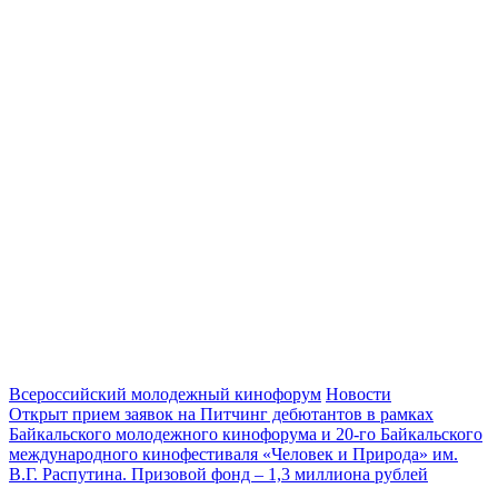
Всероссийский молодежный кинофорум
Новости
Открыт прием заявок на Питчинг дебютантов в рамках
Байкальского молодежного кинофорума и 20-го Байкальского
международного кинофестиваля «Человек и Природа» им.
В.Г. Распутина. Призовой фонд – 1,3 миллиона рублей