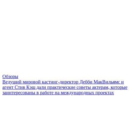
Обзоры
Ведущий мировой кастинг-директор Дебби МакВильямс и
агент Стив Кэш дали практические советы актерам, которые
заинтересованы в работе на международных проектах