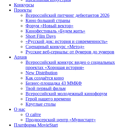
Конкурсы
Проекты
Всероссийский питчинг дебютантов 2026
Кино большой страны
Форум «Новый вектор»
Кинофестиваль «Будем жить»
Short Film Days
«Русский док: история и современность»
Сценарный конкурс «Метод»
Русские веб-сериалы: от бумеров до зумеров
Архив
Всероссийский конкурс видео о социальных
проектах «Хорошая история»
New Distribution
Как создаётся кино
Бизнес-площадка 43 ММКФ
Твой первый фильм
Всероссийский молодежный кинофорум
Герой нашего времени
Круглые столы
О нас
О сайте
Продюсерский центр «Мувистарт»
Платформа MovieStart