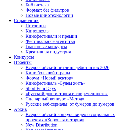
Библиотека
Формат: без фильтров
Новые кинотехнологии
Справочник
Питчинги
Киношколы
Кинофестивали и премии
Фестивальные агентства
Грантовые конкурсы
Креативная индустрия
Конкурсы
Проекты
Всероссийский питчинг дебютантов 2026
Кино большой страны
Форум «Новый вектор»
Кинофестиваль «Будем жить»
Short Film Days
«Русский док: история и современность»
Сценарный конкурс «Метод»
Русские веб-сериалы: от бумеров до зумеров
Архив
Всероссийский конкурс видео о социальных
проектах «Хорошая история»
New Distribution