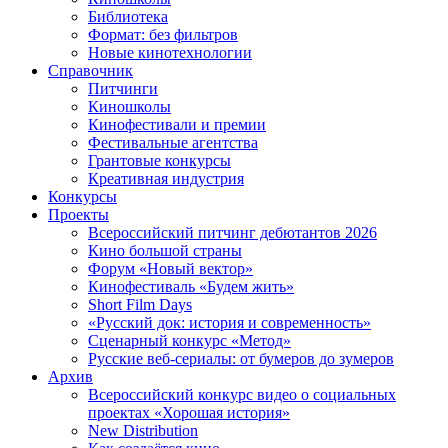
Библиотека
Формат: без фильтров
Новые кинотехнологии
Справочник
Питчинги
Киношколы
Кинофестивали и премии
Фестивальные агентства
Грантовые конкурсы
Креативная индустрия
Конкурсы
Проекты
Всероссийский питчинг дебютантов 2026
Кино большой страны
Форум «Новый вектор»
Кинофестиваль «Будем жить»
Short Film Days
«Русский док: история и современность»
Сценарный конкурс «Метод»
Русские веб-сериалы: от бумеров до зумеров
Архив
Всероссийский конкурс видео о социальных
проектах «Хорошая история»
New Distribution