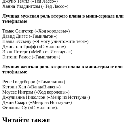
Джуно Темпл («Тед Лассо»)
Ханна Уэддингхэм («Тед Лассо»)
Лучшая мужская роль второго плана в мини-сериале или
телефильме
Томас Сангстер («Ход королевы»)
Давид Диггс («Гамильтон»)
Паапа Эссьеду («Я могу уничтожить тебя»)
Джонатан Грофф («Гамильтон»)
Эван Питерс («Мейр из Исттауна»)
Энтони Рамос («Гамильтон»)
Лучшая женская роль второго плана в мини-сериале или
телефильме
Рене Голдсберри («Гамильтон»)
Кэтрин Хан («ВандаВижен»)
Моусес Ингрэм («Ход королевы»)
Джулианна Николсон («Мейр из Исттауна»)
Джин Смарт («Мейр из Исттауна»)
Филлипа Су («Гамильтон»).
Читайте также