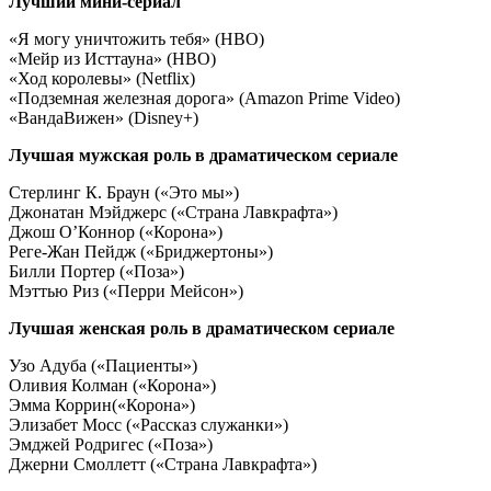
Лучший мини-сериал
«Я могу уничтожить тебя» (HBO)
«Мейр из Исттауна» (HBO)
«Ход королевы» (Netflix)
«Подземная железная дорога» (Amazon Prime Video)
«ВандаВижен» (Disney+)
Лучшая мужская роль в драматическом сериале
Стерлинг К. Браун («Это мы»)
Джонатан Мэйджерс («Страна Лавкрафта»)
Джош О’Коннор («Корона»)
Реге-Жан Пейдж («Бриджертоны»)
Билли Портер («Поза»)
Мэттью Риз («Перри Мейсон»)
Лучшая женская роль в драматическом сериале
Узо Адуба («Пациенты»)
Оливия Колман («Корона»)
Эмма Коррин(«Корона»)
Элизабет Мосс («Рассказ служанки»)
Эмджей Родригес («Поза»)
Джерни Смоллетт («Страна Лавкрафта»)