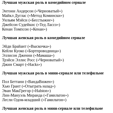
Лучшая мужская роль в комедийном сериале
Энтони Андерсон («Черноватый»)
Майкл Дуглас («Метод Комински»)
Уильям Мэйси («Бесстыжие»)
Джейсон Судейкис («Тед Лассо»)
Кенан Томпсон («Кенан»)
Лучшая женская роль в комедийном сериале
Эйди Брайант («Выскочка»)
Кейли Куоко («Бортпроводница»)
Эллисон Дженни («Мамаша»)
Трэйси Эллис Росс («Черноватый»)
Джин Смарт («Hacks»)
Лучшая мужская роль в мини-сериале или телефильме
Пол Беттани («ВандаВижен»)
Хью Грант («Отыграть назад»)
Эван МакГрегор («Halston»)
Лин-Мануэль Миранда («Гамильтон»)
Лесли Одом-младший («Гамильтон»)
Лучшая женская роль в мини-сериале или телефильме