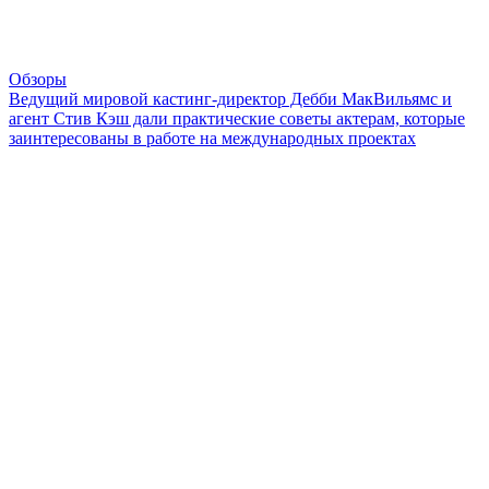
Обзоры
Ведущий мировой кастинг-директор Дебби МакВильямс и
агент Стив Кэш дали практические советы актерам, которые
заинтересованы в работе на международных проектах