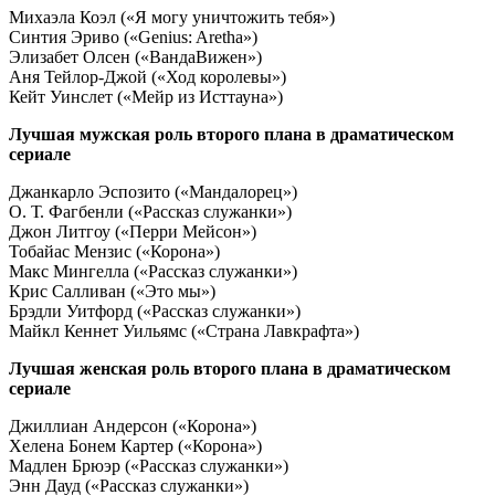
Михаэла Коэл («Я могу уничтожить тебя»)
Синтия Эриво («Genius: Aretha»)
Элизабет Олсен («ВандаВижен»)
Аня Тейлор-Джой («Ход королевы»)
Кейт Уинслет («Мейр из Исттауна»)
Лучшая мужская роль второго плана в драматическом
сериале
Джанкарло Эспозито («Мандалорец»)
О. Т. Фагбенли («Рассказ служанки»)
Джон Литгоу («Перри Мейсон»)
Тобайас Мензис («Корона»)
Макс Мингелла («Рассказ служанки»)
Крис Салливан («Это мы»)
Брэдли Уитфорд («Рассказ служанки»)
Майкл Кеннет Уильямс («Страна Лавкрафта»)
Лучшая женская роль второго плана в драматическом
сериале
Джиллиан Андерсон («Корона»)
Хелена Бонем Картер («Корона»)
Мадлен Брюэр («Рассказ служанки»)
Энн Дауд («Рассказ служанки»)