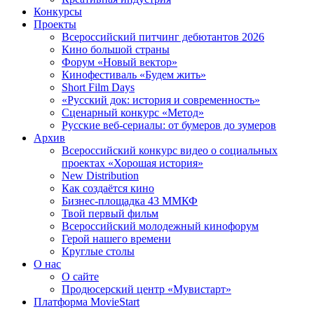
Конкурсы
Проекты
Всероссийский питчинг дебютантов 2026
Кино большой страны
Форум «Новый вектор»
Кинофестиваль «Будем жить»
Short Film Days
«Русский док: история и современность»
Сценарный конкурс «Метод»
Русские веб-сериалы: от бумеров до зумеров
Архив
Всероссийский конкурс видео о социальных
проектах «Хорошая история»
New Distribution
Как создаётся кино
Бизнес-площадка 43 ММКФ
Твой первый фильм
Всероссийский молодежный кинофорум
Герой нашего времени
Круглые столы
О нас
О сайте
Продюсерский центр «Мувистарт»
Платформа MovieStart