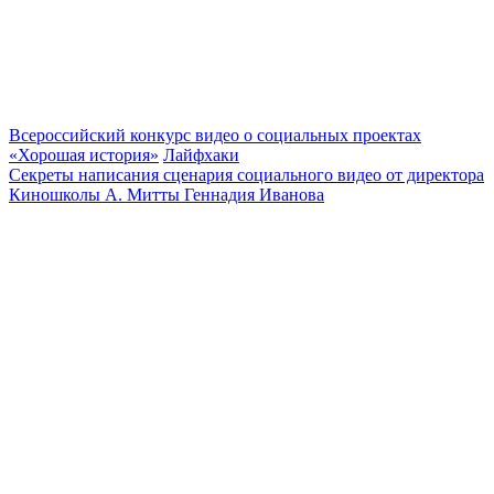
Всероссийский конкурс видео о социальных проектах
«Хорошая история»
Лайфхаки
Секреты написания сценария социального видео от директора
Киношколы А. Митты Геннадия Иванова