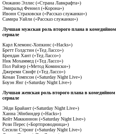
Онжаню Эллис («Страна Лавкрафта»)
Эмиральд Феннел («Корона»)
Ивонн Страховски («Рассказ служанки»)
Самира Уайли («Рассказ служанки»)
Лучшая мужская роль второго плана в комедийном
сериале
Карл Клемонс-Хопкинс («Hacks»)
Бретт Голдстин («Тед Лассо»)
Брендан Хант («Тед Лассо»)
Ник Мохаммед («Тед Лассо»)
Пол Райзер («Метод Комински»)
Джереми Свифт («Тед Лассо»)
Кенан Томпсон («Saturday Night Live»)
Боуэн Янг («Saturday Night Live»)
Лучшая женская роль второго плана в комедийном
сериале
Эйди Брайант («Saturday Night Live»)
Ханна Эйнбиндер («Hacks»)
Кейт Маккиннон («Saturday Night Live»)
Рози Перес («Бортпроводница»)
Сесили Стронг («Saturday Night Live»)