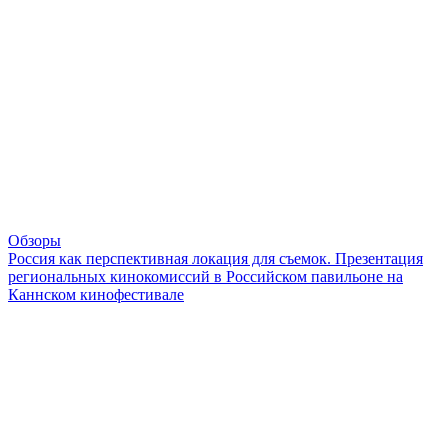
Обзоры
Россия как перспективная локация для съемок. Презентация
региональных кинокомиссий в Российском павильоне на
Каннском кинофестивале