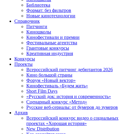
Библиотека
Формат: без фильтров
Новые кинотехнологии
Справочник
Питчинги
Киношколы
Кинофестивали и премии
Фестивальные агентства
Грантовые конкурсы
Креативная индустрия
Конкурсы
Проекты
Всероссийский питчинг дебютантов 2026
Кино большой страны
Форум «Новый вектор»
Кинофестиваль «Будем жить»
Short Film Days
«Русский док: история и современность»
Сценарный конкурс «Метод»
Русские веб-сериалы: от бумеров до зумеров
Архив
Всероссийский конкурс видео о социальных
проектах «Хорошая история»
New Distribution