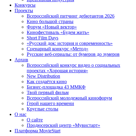
Конкурсы
Проекты
Всероссийский питчинг дебютантов 2026
Кино большой страны
Форум «Новый вектор»
Кинофестиваль «Будем жить»
Short Film Days
«Русский док: история и современность»
Сценарный конкурс «Метод»
Русские веб-сериалы: от бумеров до зумеров
Архив
Всероссийский конкурс видео о социальных
проектах «Хорошая история»
New Distribution
Как создаётся кино
Бизнес-площадка 43 ММКФ
Твой первый фильм
Всероссийский молодежный кинофорум
Герой нашего времени
Круглые столы
О нас
О сайте
Продюсерский центр «Мувистарт»
Платформа MovieStart