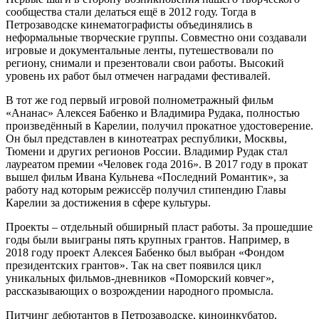
сообщества стали делаться ещё в 2012 году. Тогда в
Петрозаводске кинематографисты объединялись в
неформальные творческие группы. Совместно они создавали
игровые и документальные ленты, путешествовали по
региону, снимали и презентовали свои работы. Высокий
уровень их работ был отмечен наградами фестивалей.
В тот же год первый игровой полнометражный фильм
«Ананас» Алексея Бабенко и Владимира Рудака, полностью
произведённый в Карелии, получил прокатное удостоверение.
Он был представлен в кинотеатрах республики, Москвы,
Тюмени и других регионов России. Владимир Рудак стал
лауреатом премии «Человек года 2016». В 2017 году в прокат
вышел фильм Ивана Кульнева «Последний Романтик», за
работу над которым режиссёр получил стипендию Главы
Карелии за достижения в сфере культуры.
Проекты – отдельный обширный пласт работы. За прошедшие
годы были выиграны пять крупных грантов. Например, в
2018 году проект Алексея Бабенко был выбран «Фондом
президентских грантов». Так на свет появился цикл
уникальных фильмов-дневников «Поморский ковчег»,
рассказывающих о возрождении народного промысла.
Питчинг дебютантов в Петрозаводске, киноинкубатор,