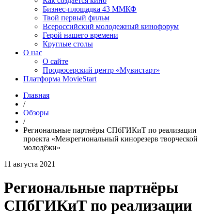
Как создаётся кино
Бизнес-площадка 43 ММКФ
Твой первый фильм
Всероссийский молодежный кинофорум
Герой нашего времени
Круглые столы
О нас
О сайте
Продюсерский центр «Мувистарт»
Платформа MovieStart
Главная
/
Обзоры
/
Региональные партнёры СПбГИКиТ по реализации
проекта «Межрегиональный кинорезерв творческой
молодёжи»
11 августа 2021
Региональные партнёры
СПбГИКиТ по реализации