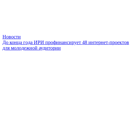
Новости
До конца года ИРИ профинансирует 48 интернет-проектов
для молодежной аудитории