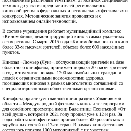
посвященные различным тематикам: от новинок специальной
техники до участия представителей регионального
киносообщества в федеральных и региональных фестивалях и
конкурсах. Методические занятия проводятся и с
использованием онлайн-технологий.
В составе учреждения работает мультимедийный комплекс
«Киномобиль», демонстрирующий кино в самых удалённых
селах региона. С марта 2015 года «Киномобиль» показал кино
более 33-м тысячам зрителей, объехав более 600 населённых
пунктов.
Кинозал «Люмьер (Луи)», обслуживающий зрителей на базе
областного кинофонда, принимает порядка 20 тысяч зрителей
в год, в том числе порядка 1200 маломобильных граждан и
людей с ограниченными возможностями здоровья,
посещающих кинозал в рамках многолетних соглашений со
специализированными общественными организациями.
Кинофонд организует главный кинопраздник Ульяновской
области – Международный фестиваль кино- и телепрограмм
для семейного просмотра имени Валентины Леонтьевой «От
всей души», который в 2021 году прошёл уже в 12-й раз. За
годы работы кинофестиваль принял более 500 российских и
зарубежных гостей из 17-ти стран. В рамках кинофестиваля
состоялось порядка 1000 мероприятий с их участием.