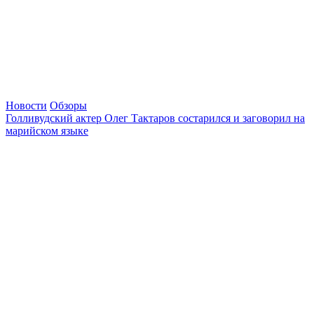
Новости
Обзоры
Голливудский актер Олег Тактаров состарился и заговорил на
марийском языке