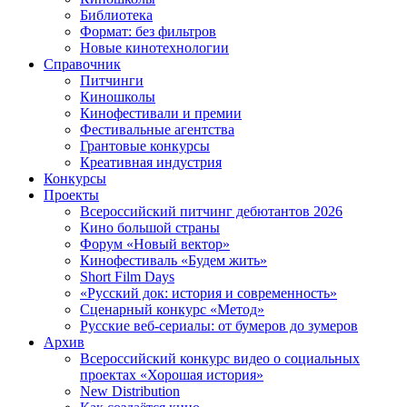
Библиотека
Формат: без фильтров
Новые кинотехнологии
Справочник
Питчинги
Киношколы
Кинофестивали и премии
Фестивальные агентства
Грантовые конкурсы
Креативная индустрия
Конкурсы
Проекты
Всероссийский питчинг дебютантов 2026
Кино большой страны
Форум «Новый вектор»
Кинофестиваль «Будем жить»
Short Film Days
«Русский док: история и современность»
Сценарный конкурс «Метод»
Русские веб-сериалы: от бумеров до зумеров
Архив
Всероссийский конкурс видео о социальных
проектах «Хорошая история»
New Distribution