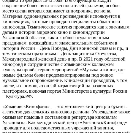
создано 15 февраля 1943 года. В его функцию входит
сохранение более пяти тысяч носителей фильмов, особое
место среди которых занимает кинохроника региона.
Материал аудиовизуальных произведений используется в
кинолекциях, которые проводят специалисты областного
кинофонда. Тематические занятия проводятся как к значимым
датам в истории мирового кино и киноиндустрии
Ульяновской области, так и к общегосударственным
праздникам, посвящённым знаменательным событиям в
истории России – День Победы, Дни воинской славы и пр., и
тематическим праздникам – День защитника Отечества,
Международный женский день и пр. В 2021 году областной
кинофонд в сотрудничестве с Ульяновским колледжем
культуры провёл серию мероприятий «Музыка и кино», где
немые фильмы были продемонстрированы под живое
музыкальное сопровождение. Кинолекции проводятся, в том
числе, и с помощью онлайн-трансляций на различных
платформах, включая портал Министерства культуры России
– Культура.РФ.
«УльяновскКинофонд» — это методический центр и букинг-
агентство для сельских кинозалов региона. Учреждение также
оказывает помощь в составлении репертуара кинозалам
Ульяновска. Как методический центр «УльяновскКинофонд»
проводит для подведомственных учреждений занятия,