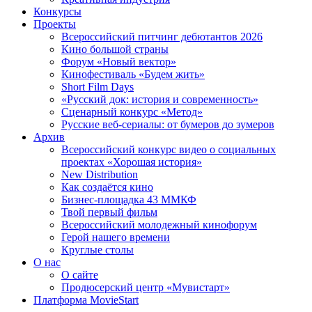
Конкурсы
Проекты
Всероссийский питчинг дебютантов 2026
Кино большой страны
Форум «Новый вектор»
Кинофестиваль «Будем жить»
Short Film Days
«Русский док: история и современность»
Сценарный конкурс «Метод»
Русские веб-сериалы: от бумеров до зумеров
Архив
Всероссийский конкурс видео о социальных
проектах «Хорошая история»
New Distribution
Как создаётся кино
Бизнес-площадка 43 ММКФ
Твой первый фильм
Всероссийский молодежный кинофорум
Герой нашего времени
Круглые столы
О нас
О сайте
Продюсерский центр «Мувистарт»
Платформа MovieStart