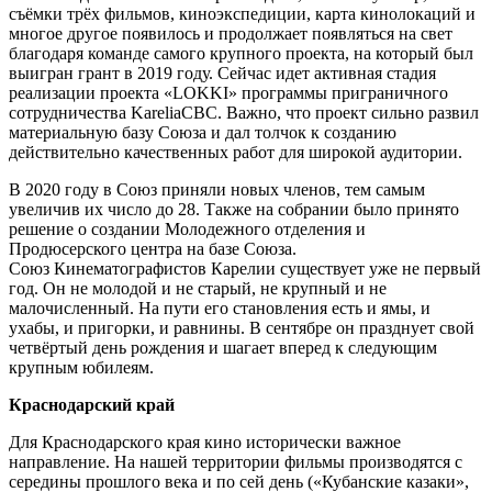
съёмки трёх фильмов, киноэкспедиции, карта кинолокаций и
многое другое появилось и продолжает появляться на свет
благодаря команде самого крупного проекта, на который был
выигран грант в 2019 году. Сейчас идет активная стадия
реализации проекта «LOKKI» программы приграничного
сотрудничества KareliaCBC. Важно, что проект сильно развил
материальную базу Союза и дал толчок к созданию
действительно качественных работ для широкой аудитории.
В 2020 году в Союз приняли новых членов, тем самым
увеличив их число до 28. Также на собрании было принято
решение о создании Молодежного отделения и
Продюсерского центра на базе Союза.
Союз Кинематографистов Карелии существует уже не первый
год. Он не молодой и не старый, не крупный и не
малочисленный. На пути его становления есть и ямы, и
ухабы, и пригорки, и равнины. В сентябре он празднует свой
четвёртый день рождения и шагает вперед к следующим
крупным юбилеям.
Краснодарский край
Для Краснодарского края кино исторически важное
направление. На нашей территории фильмы производятся с
середины прошлого века и по сей день («Кубанские казаки»,