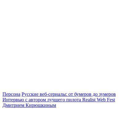
Персона
Русские веб-сериалы: от бумеров до зумеров
Интервью с автором лучшего пилота Realist Web Fest
Дмитрием Кирюшкиным