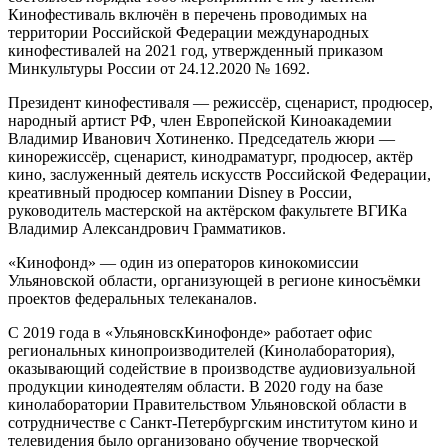
Кинофестиваль включён в перечень проводимых на
территории Российской Федерации международных
кинофестивалей на 2021 год, утвержденный приказом
Минкультуры России от 24.12.2020 № 1692.
Президент кинофестиваля — режиссёр, сценарист, продюсер,
народный артист РФ, член Европейской Киноакадемии
Владимир Иванович Хотиненко. Председатель жюри —
кинорежиссёр, сценарист, кинодраматург, продюсер, актёр
кино, заслуженный деятель искусств Российской Федерации,
креативный продюсер компании Disney в России,
руководитель мастерской на актёрском факультете ВГИКа
Владимир Александрович Грамматиков.
«Кинофонд» — один из операторов кинокомиссии
Ульяновской области, организующей в регионе киносъёмки
проектов федеральных телеканалов.
С 2019 года в «УльяновскКинофонде» работает офис
региональных кинопроизводителей (Кинолаборатория),
оказывающий содействие в производстве аудиовизуальной
продукции кинодеятелям области. В 2020 году на базе
кинолаборатории Правительством Ульяновской области в
сотрудничестве с Санкт-Петербургским институтом кино и
телевидения было организовано обучение творческой