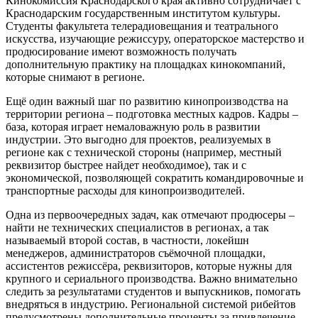
Кинокомиссия Краснодарского края активно сотрудничает с
Краснодарским государственным институтом культуры.
Студенты факультета телерадиовещания и театрального
искусства, изучающие режиссуру, операторское мастерство и
продюсирование имеют возможность получать
дополнительную практику на площадках кинокомпаний,
которые снимают в регионе.
Ещё один важный шаг по развитию кинопроизводства на
территории региона – подготовка местных кадров. Кадры –
база, которая играет немаловажную роль в развитии
индустрии. Это выгодно для проектов, реализуемых в
регионе как с технической стороны (например, местный
реквизитор быстрее найдет необходимое), так и с
экономической, позволяющей сократить командировочные и
транспортные расходы для кинопроизводителей.
Одна из первоочередных задач, как отмечают продюсеры –
найти не технических специалистов в регионах, а так
называемый второй состав, в частности, локейшн
менеджеров, администраторов съёмочной площадки,
ассистентов режиссёра, реквизиторов, которые нужны для
крупного и сериального производства. Важно внимательно
следить за результатами студентов и выпускников, помогать
внедряться в индустрию. Региональной системой рибейтов
предусмотрены дополнительные проценты за привлечение