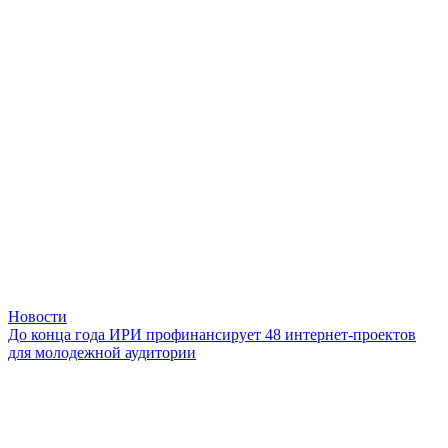
Новости
До конца года ИРИ профинансирует 48 интернет-проектов
для молодежной аудитории