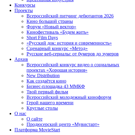
Конкурсы
Проекты
Всероссийский питчинг дебютантов 2026
Кино большой страны
Форум «Новый вектор»
Кинофестиваль «Будем жить»
Short Film Days
«Русский док: история и современность»
Сценарный конкурс «Метод»
Русские веб-сериалы: от бумеров до зумеров
Архив
Всероссийский конкурс видео о социальных
проектах «Хорошая история»
New Distribution
Как создаётся кино
Бизнес-площадка 43 ММКФ
Твой первый фильм
Всероссийский молодежный кинофорум
Герой нашего времени
Круглые столы
О нас
О сайте
Продюсерский центр «Мувистарт»
Платформа MovieStart