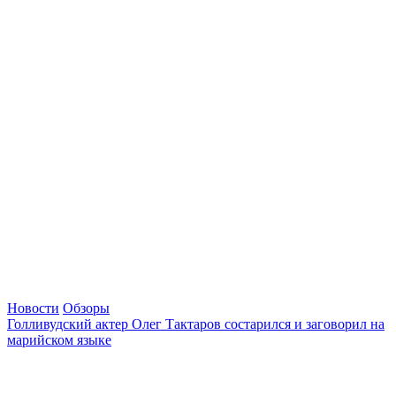
Новости
Обзоры
Голливудский актер Олег Тактаров состарился и заговорил на
марийском языке