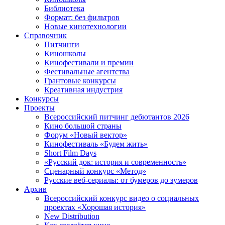
Библиотека
Формат: без фильтров
Новые кинотехнологии
Справочник
Питчинги
Киношколы
Кинофестивали и премии
Фестивальные агентства
Грантовые конкурсы
Креативная индустрия
Конкурсы
Проекты
Всероссийский питчинг дебютантов 2026
Кино большой страны
Форум «Новый вектор»
Кинофестиваль «Будем жить»
Short Film Days
«Русский док: история и современность»
Сценарный конкурс «Метод»
Русские веб-сериалы: от бумеров до зумеров
Архив
Всероссийский конкурс видео о социальных
проектах «Хорошая история»
New Distribution