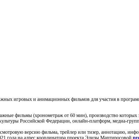
ажных игровых и анимационных фильмов для участия в прогр
жные фильмы (хронометраж от 60 мин), производство которых з
культуры Российской Федерации, онлайн-платформ, медиа-групп
росмотровую версию фильма, трейлер или тизер, аннотацию, ин
021 года на адрес координатора проекта Элизы Мартиросовой
pr