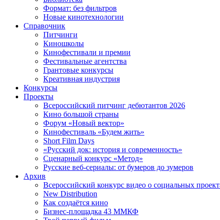
Формат: без фильтров
Новые кинотехнологии
Справочник
Питчинги
Киношколы
Кинофестивали и премии
Фестивальные агентства
Грантовые конкурсы
Креативная индустрия
Конкурсы
Проекты
Всероссийский питчинг дебютантов 2026
Кино большой страны
Форум «Новый вектор»
Кинофестиваль «Будем жить»
Short Film Days
«Русский док: история и современность»
Сценарный конкурс «Метод»
Русские веб-сериалы: от бумеров до зумеров
Архив
Всероссийский конкурс видео о социальных проек
New Distribution
Как создаётся кино
Бизнес-площадка 43 ММКФ