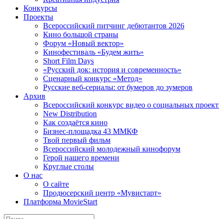
Конкурсы
Проекты
Всероссийский питчинг дебютантов 2026
Кино большой страны
Форум «Новый вектор»
Кинофестиваль «Будем жить»
Short Film Days
«Русский док: история и современность»
Сценарный конкурс «Метод»
Русские веб-сериалы: от бумеров до зумеров
Архив
Всероссийский конкурс видео о социальных проек
New Distribution
Как создаётся кино
Бизнес-площадка 43 ММКФ
Твой первый фильм
Всероссийский молодежный кинофорум
Герой нашего времени
Круглые столы
О нас
О сайте
Продюсерский центр «Мувистарт»
Платформа MovieStart