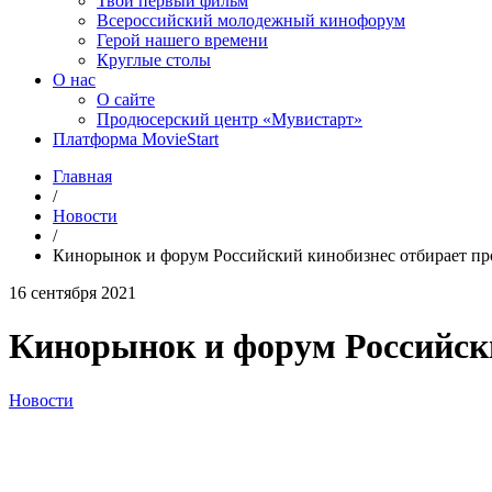
Твой первый фильм
Всероссийский молодежный кинофорум
Герой нашего времени
Круглые столы
О нас
О сайте
Продюсерский центр «Мувистарт»
Платформа MovieStart
Главная
/
Новости
/
Кинорынок и форум Российский кинобизнес отбирает про
16 сентября 2021
Кинорынок и форум Российски
Новости