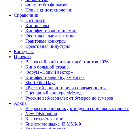
Формат: без фильтров
Новые кинотехнологии
Справочник
Питчинги
Киношколы
Кинофестивали и премии
Фестивальные агентства
Грантовые конкурсы
Креативная индустрия
Конкурсы
Проекты
Всероссийский питчинг дебютантов 2026
Кино большой страны
Форум «Новый вектор»
Кинофестиваль «Будем жить»
Short Film Days
«Русский док: история и современность»
Сценарный конкурс «Метод»
Русские веб-сериалы: от бумеров до зумеров
Архив
Всероссийский конкурс видео о социальных проек
New Distribution
Как создаётся кино
Бизнес-площадка 43 ММКФ