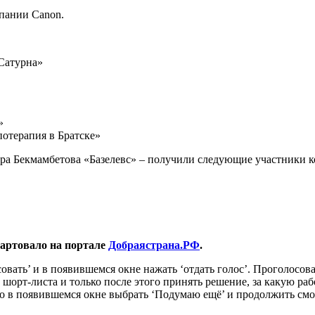
пании Canon.
 Сатурна»
»
потерапия в Братске»
ра Бекмамбетова «Базелевс»
– получили следующие участники к
тартовало на портале
Добраястрана.РФ
.
овать’ и в появившемся окне нажать ‘отдать голос’. Проголосова
 шорт-листа и только после этого принять решение, за какую ра
но в появившемся окне выбрать ‘Подумаю ещё’ и продолжить смот