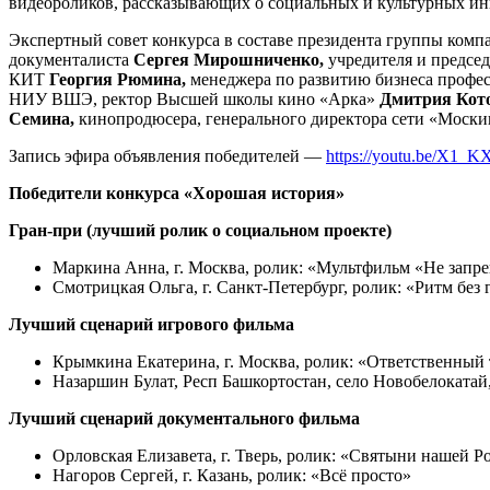
видеороликов, рассказывающих о социальных и культурных ини
Экспертный совет конкурса в составе президента группы ком
документалиста
Сергея Мирошниченко,
учредителя и предсе
КИТ
Георгия Рюмина,
менеджера по развитию бизнеса профе
НИУ ВШЭ, ректор Высшей школы кино «Арка»
Дмитрия Кот
Семина,
кинопродюсера, генерального директора сети «Моск
Запись эфира объявления победителей —
https://youtu.be/X1
Победители
конкурса «Хорошая история»
Гран-при (лучший ролик о социальном проекте)
Маркина Анна, г. Москва, ролик: «Мультфильм «Не запре
Смотрицкая Ольга, г. Санкт-Петербург, ролик: «Ритм без
Лучший сценарий игрового фильма
Крымкина Екатерина, г. Москва, ролик: «Ответственный
Назаршин Булат, Респ Башкортостан, село Новобелокатай
Лучший сценарий документального фильма
Орловская Елизавета, г. Тверь, ролик: «Святыни нашей 
Нагоров Сергей, г. Казань, ролик: «Всё просто»