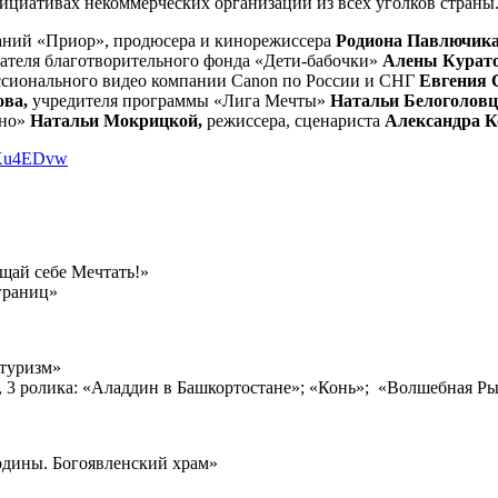
циативах некоммерческих организаций из всех уголков страны.
паний «Приор», продюсера и кинорежиссера
Родиона Павлючик
дателя благотворительного фонда «Дети-бабочки»
Алены Курат
ссионального видео компании Canon по России и СНГ
Евгения
ова,
учредителя программы «Лига Мечты»
Натальи Белоголовц
ино»
Натальи Мокрицкой,
режиссера, сценариста
Александра К
_KXu4EDvw
щай себе Мечтать!»
 границ»
 туризм»
, 3 ролика: «Аладдин в Башкортостане»; «Конь»; «Волшебная Р
Родины. Богоявленский храм»