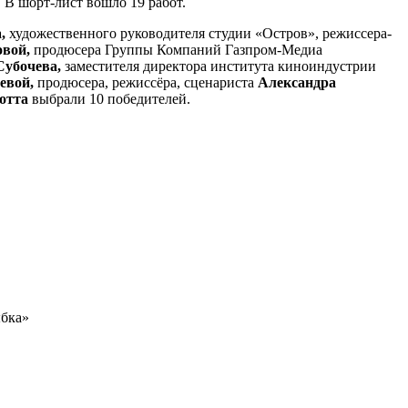
 В шорт-лист вошло 19 работ.
а,
художественного руководителя студии «Остров», режиссера-
овой,
продюсера Группы Компаний Газпром-Медиа
Субочева,
заместителя директора института киноиндустрии
евой,
продюсера, режиссёра, сценариста
Александра
отта
выбрали 10 победителей.
ыбка»