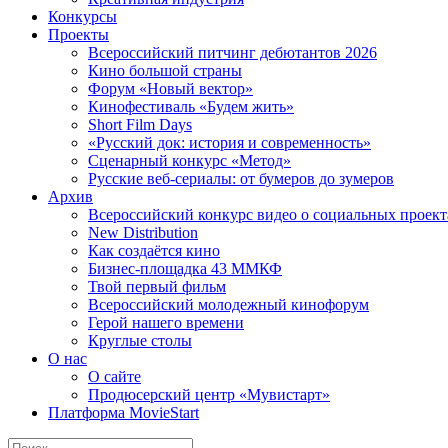
Конкурсы
Проекты
Всероссийский питчинг дебютантов 2026
Кино большой страны
Форум «Новый вектор»
Кинофестиваль «Будем жить»
Short Film Days
«Русский док: история и современность»
Сценарный конкурс «Метод»
Русские веб-сериалы: от бумеров до зумеров
Архив
Всероссийский конкурс видео о социальных проек
New Distribution
Как создаётся кино
Бизнес-площадка 43 ММКФ
Твой первый фильм
Всероссийский молодежный кинофорум
Герой нашего времени
Круглые столы
О нас
О сайте
Продюсерский центр «Мувистарт»
Платформа MovieStart