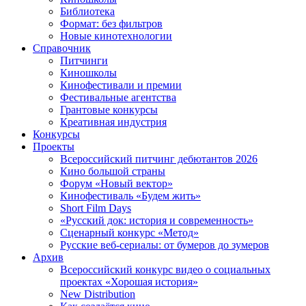
Библиотека
Формат: без фильтров
Новые кинотехнологии
Справочник
Питчинги
Киношколы
Кинофестивали и премии
Фестивальные агентства
Грантовые конкурсы
Креативная индустрия
Конкурсы
Проекты
Всероссийский питчинг дебютантов 2026
Кино большой страны
Форум «Новый вектор»
Кинофестиваль «Будем жить»
Short Film Days
«Русский док: история и современность»
Сценарный конкурс «Метод»
Русские веб-сериалы: от бумеров до зумеров
Архив
Всероссийский конкурс видео о социальных
проектах «Хорошая история»
New Distribution