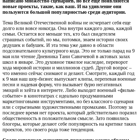
написано множество сценариев, но все еще появляются
новые проекты, такие, как ваш. И на удивление они
пользуются большой популярностью среди аудитории.
Тема Великой Отечественной войны не исчерпает себя еще
долго или вовсе никогда. Она внутри каждого дома, каждой
семьи. Остается все меньше тех, кто был свидетелем
страшных событий, но мы, потомки, знаем истории своих
дедушек и бабушек. И эта тема уже давно в области
подсознательного культурного кода. Это не только парад на 9
мая или чтение Дневника Тани Савичевой в актовых залах
школ в январе. Это духовное тяжелое наследие, переворот
хода мировой истории и миллионов судеб. Другой вопрос –
что именно сейчас снимают и делают. Смотрите, каждый год
к 9 мая наш шоу-бизнес выпускает клипы, перепевая военные
песни и надевая форму, что вызывает бурю негативных
эмоций и хейта в интернете. Либо выходит военный «фильм-
событие» в кинотеатрах с идеально продуманными
маркетинговыми инструментами, но без классного сценария
или с серьезными художественными промахами. Поэтому за
последнее время нет проекта, который действительно поразил
общественность в положительном смысле. Зато появились
блогеры, которые делают себе популярность на критике таких
проектов, это своего рода тоже тенденция.