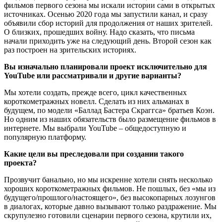
фильмов первого сезона мы искали истории сами в открытых
источниках. Осенью 2020 года мы запустили канал, и сразу
объявили сбор историй для продолжения от наших зрителей.
О близких, прошедших войну. Надо сказать, что письма
начали приходить уже на следующий день. Второй сезон как
раз построен на зрительских историях.
Вы изначально планировали проект исключительно для
YouTube или рассматривали и другие варианты?
Мы хотели создать, прежде всего, цикл качественных
короткометражных новелл. Сделать из них альманах в
будущем, по модели «Баллад Бастера Скраггса» братьев Коэн.
Но одним из наших обязательств было размещение фильмов в
интернете. Мы выбрали YouTube – общедоступную и
популярную платформу.
Какие цели вы преследовали при создании такого
проекта?
Прозвучит банально, но мы искренне хотели снять несколько
хороших короткометражных фильмов. Не пошлых, без «мы из
будущего/прошлого/настоящего», без высокопарных лозунгов
в диалогах, которые давно вызывают только раздражение. Мы
скрупулезно готовили сценарии первого сезона, крутили их,