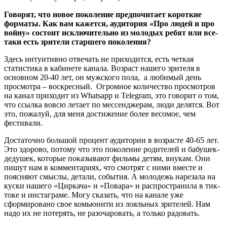
Говорят, что новое поколение предпочитает короткие
форматы. Как вам кажется, аудитория «Про людей и про
войну» состоит исключительно из молодых ребят или все-
таки есть зрители старшего поколения?
Здесь интуитивно отвечать не приходится, есть четкая
статистика в кабинете канала. Возраст нашего зрителя в
основном 20-40 лет, он мужского пола, а любимый день
просмотра – воскресный. Огромное количество просмотров
на канал приходит из Whatsapp и Telegram, это говорит о том,
что ссылка вовсю летает по мессенджерам, люди делятся. Вот
это, пожалуй, для меня достижение более весомое, чем
фестивали.
Достаточно большой процент аудитории в возрасте 40-65 лет.
Это здорово, потому что это поколение родителей и бабушек-
дедушек, которые показывают фильмы детям, внукам. Они
пишут нам в комментариях, что смотрят с ними вместе и
поясняют смыслы, детали, события. А молодежь нарезала на
куски нашего «Циркача» и «Повара» и распространила в тик-
токе и инстаграме. Могу сказать, что на канале уже
сформировано свое комьюнити из лояльных зрителей. Нам
надо их не потерять, не разочаровать, а только радовать.