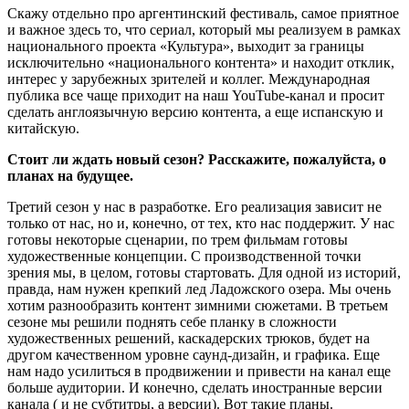
Скажу отдельно про аргентинский фестиваль, самое приятное
и важное здесь то, что сериал, который мы реализуем в рамках
национального проекта «Культура», выходит за границы
исключительно «национального контента» и находит отклик,
интерес у зарубежных зрителей и коллег. Международная
публика все чаще приходит на наш YouTube-канал и просит
сделать англоязычную версию контента, а еще испанскую и
китайскую.
Стоит ли ждать новый сезон? Расскажите, пожалуйста, о
планах на будущее.
Третий сезон у нас в разработке. Его реализация зависит не
только от нас, но и, конечно, от тех, кто нас поддержит. У нас
готовы некоторые сценарии, по трем фильмам готовы
художественные концепции. С производственной точки
зрения мы, в целом, готовы стартовать. Для одной из историй,
правда, нам нужен крепкий лед Ладожского озера. Мы очень
хотим разнообразить контент зимними сюжетами. В третьем
сезоне мы решили поднять себе планку в сложности
художественных решений, каскадерских трюков, будет на
другом качественном уровне саунд-дизайн, и графика. Еще
нам надо усилиться в продвижении и привести на канал еще
больше аудитории. И конечно, сделать иностранные версии
канала ( и не субтитры, а версии). Вот такие планы.