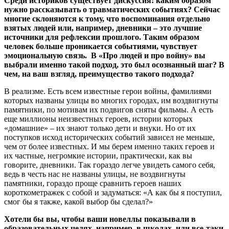
Среди историков существует дискуссия: каким образом
нужно рассказывать о травматических событиях? Сейчас
многие склоняются к тому, что воспоминания отдельно
взятых людей или, например, дневники – это лучшие
источники для рефлексии прошлого. Таким образом
человек больше проникается событиями, чувствует
эмоциональную связь. В «Про людей и про войну» вы
выбрали именно такой подход, это был осознанный шаг? В
чем, на ваш взгляд, преимущество такого подхода?
В реализме. Есть всем известные герои войны, фамилиями
которых названы улицы во многих городах, им воздвигнуты
памятники, по мотивам их подвигов сняты фильмы. А есть
еще миллионы неизвестных героев, истории которых
«домашние» – их знают только дети и внуки. Но от их
поступков исход исторических событий зависел не меньше,
чем от более известных. И мы берем именно таких героев и
их частные, негромкие истории, практически, как вы
говорите, дневники. Так гораздо легче увидеть самого себя,
ведь в честь нас не названы улицы, не воздвигнуты
памятники, гораздо проще сравнить героев наших
короткометражек с собой и задуматься: «А как бы я поступил,
смог бы я также, какой выбор бы сделал?»
Хотели бы вы, чтобы ваши новеллы показывали в
образовательных целях, например, в школах, или все-таки