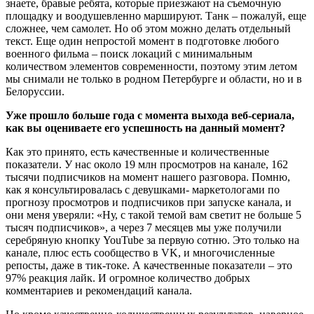
знаете, бравые ребята, которые приезжают на съемочную
площадку и воодушевленно маршируют. Танк – пожалуй, еще
сложнее, чем самолет. Но об этом можно делать отдельный
текст. Еще один непростой момент в подготовке любого
военного фильма – поиск локаций с минимальным
количеством элементов современности, поэтому этим летом
мы снимали не только в родном Петербурге и области, но и в
Белоруссии.
Уже прошло больше года с момента выхода веб-сериала,
как вы оцениваете его успешность на данный момент?
Как это принято, есть качественные и количественные
показатели. У нас около 19 млн просмотров на канале, 162
тысячи подписчиков на момент нашего разговора. Помню,
как я консультировалась с девушками- маркетологами по
прогнозу просмотров и подписчиков при запуске канала, и
они меня уверяли: «Ну, с такой темой вам светит не больше 5
тысяч подписчиков», а через 7 месяцев мы уже получили
серебряную кнопку YouTube за первую сотню. Это только на
канале, плюс есть сообщество в VK, и многочисленные
репосты, даже в тик-токе. А качественные показатели – это
97% реакция лайк. И огромное количество добрых
комментариев и рекомендаций канала.