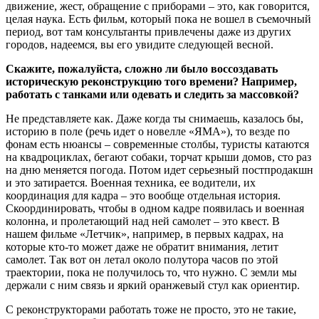
движение, жест, обращение с приборами – это, как говорится,
целая наука. Есть фильм, который пока не вошел в съемочный
период, вот там консультанты привлечены даже из других
городов, надеемся, вы его увидите следующей весной.
Скажите, пожалуйста, сложно ли было воссоздавать
историческую реконструкцию того времени? Например,
работать с танками или одевать и следить за массовкой?
Не представляете как. Даже когда ты снимаешь, казалось бы,
историю в поле (речь идет о новелле «ЯМА»), то везде по
фонам есть нюансы – современные столбы, туристы катаются
на квадроциклах, бегают собаки, торчат крыши домов, сто раз
на дню меняется погода. Потом идет серьезный постпродакшн
и это затирается. Военная техника, ее водители, их
координация для кадра – это вообще отдельная история.
Скоординировать, чтобы в одном кадре появилась и военная
колонна, и пролетающий над ней самолет – это квест. В
нашем фильме «Летчик», например, в первых кадрах, на
которые кто-то может даже не обратит внимания, летит
самолет. Так вот он летал около полутора часов по этой
траектории, пока не получилось то, что нужно. С земли мы
держали с ним связь и яркий оранжевый стул как ориентир.
С реконструкторами работать тоже не просто, это не такие,