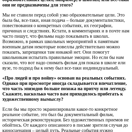
они не предназначены для этого?
Мы не ставили перед собой узко образовательные цели. Это
была бы, все-таки, иная подача – больше документалистики,
повествования о конкретных событиях, их географии,
причинах и следствиях. Кстати, в комментариях и в почте нам
часто пишут, что фильмы надо показывать в школах.
Возможно, в рамках школьных мероприятий к памятным
военным датам некоторые новеллы действительно можно
показать, запрещенки там никакой нет. Они помогут
школьникам испытать правильные эмоции. Но если бы нам
сказали, что вот надо снимать фильм для показа в школе или
вузе, то подход бы к нему был все-таки индивидуальный.
«Про людей и про войну» основан на реальных событиях.
Однако при просмотре иногда складывается впечатление,
что часть эпизодов больше похожа на притчу или легенду.
Скажите, насколько часто вам приходилось прибегать к
художественному вымыслу?
Если бы мы просто экранизировали какое-то конкретное
реальное событие, это был бы документальный фильм,
историческая реконструкция. Без художественных приемов не
обойтись. От каждого описанного в письме зрителя случая до
киносценария – целый путь. Реальные события нужно