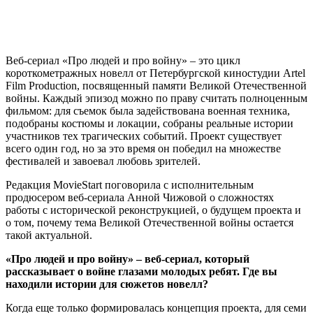
Веб-сериал «Про людей и про войну» – это цикл
короткометражных новелл от Петербургской киностудии Artel
Film Production, посвященный памяти Великой Отечественной
войны. Каждый эпизод можно по праву считать полноценным
фильмом: для съемок была задействована военная техника,
подобраны костюмы и локации, собраны реальные истории
участников тех трагических событий. Проект существует
всего один год, но за это время он победил на множестве
фестивалей и завоевал любовь зрителей.
Редакция MovieStart поговорила с исполнительным
продюсером веб-сериала Анной Чижовой о сложностях
работы с исторической реконструкцией, о будущем проекта и
о том, почему тема Великой Отечественной войны остается
такой актуальной.
«Про людей и про войну»
–
веб-сериал, который
рассказывает о войне глазами молодых ребят. Где вы
находили истории для сюжетов новелл?
Когда еще только формировалась концепция проекта, для семи