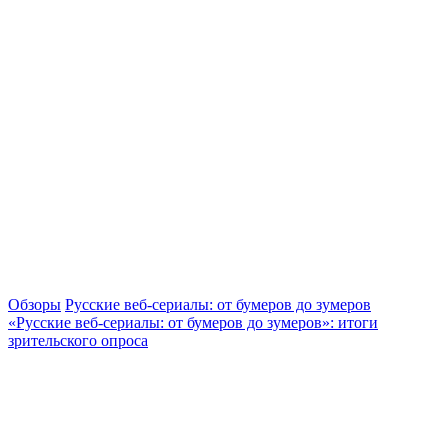
Обзоры
Русские веб-сериалы: от бумеров до зумеров
«Русские веб-сериалы: от бумеров до зумеров»: итоги
зрительского опроса