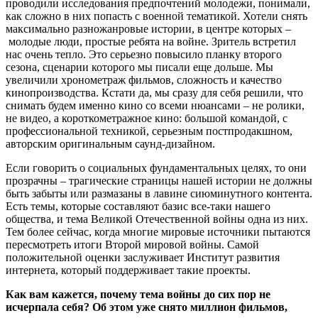
проводили исследования предпочтений молодежи, понимали,
как сложно в них попасть с военной тематикой. Хотели снять
максимально разножанровые истории, в центре которых –
молодые люди, простые ребята на войне. Зритель встретил
нас очень тепло. Это серьезно повысило планку второго
сезона, сценарии которого мы писали еще дольше. Мы
увеличили хронометраж фильмов, сложность и качество
кинопроизводства. Кстати да, мы сразу для себя решили, что
снимать будем именно кино со всеми нюансами – не ролики,
не видео, а короткометражное кино: большой командой, с
профессиональной техникой, серьезным постпродакшном,
авторским оригинальным саунд-дизайном.
Если говорить о социальных фундаментальных целях, то они
прозрачны – трагические страницы нашей истории не должны
быть забыты или размазаны в лавине сиюминутного контента.
Есть темы, которые составляют базис все-таки нашего
общества, и тема Великой Отечественной войны одна из них.
Тем более сейчас, когда многие мировые источники пытаются
пересмотреть итоги Второй мировой войны. Самой
положительной оценки заслуживает Институт развития
интернета, который поддерживает такие проекты.
Как вам кажется, почему тема войны до сих пор не
исчерпала себя? Об этом уже снято миллион фильмов,