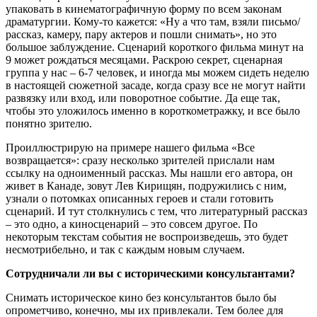
упаковать в кинематографичную форму по всем законам
драматургии. Кому-то кажется: «Ну а что там, взяли письмо/
рассказ, камеру, пару актеров и пошли снимать», но это
большое заблуждение. Сценарий короткого фильма минут на
9 может рождаться месяцами. Раскрою секрет, сценарная
группа у нас – 6-7 человек, и иногда мы можем сидеть неделю
в настоящей сюжетной засаде, когда сразу все не могут найти
развязку или вход, или поворотное событие. Да еще так,
чтобы это уложилось именно в короткометражку, и все было
понятно зрителю.
Проиллюстрирую на примере нашего фильма «Все
возвращается»: cразу несколько зрителей прислали нам
ссылку на одноименный рассказ. Мы нашли его автора, он
живет в Канаде, зовут Лев Кирищян, подружились с ним,
узнали о потомках описанных героев и стали готовить
сценарий. И тут столкнулись с тем, что литературный рассказ
– это одно, а киносценарий – это совсем другое. По
некоторым текстам события не воспроизведешь, это будет
несмотрибельно, и так с каждым новым случаем.
Сотрудничали ли вы с историческими консультантами?
Снимать историческое кино без консультантов было бы
опрометчиво, конечно, мы их привлекали. Тем более для