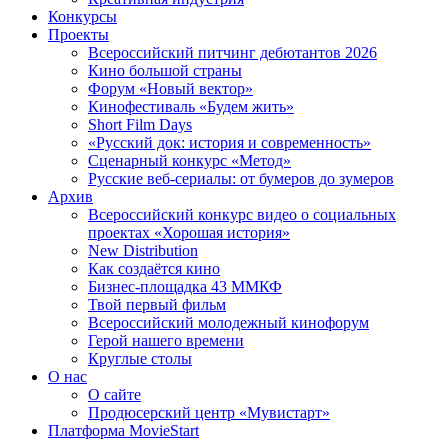
Конкурсы
Проекты
Всероссийский питчинг дебютантов 2026
Кино большой страны
Форум «Новый вектор»
Кинофестиваль «Будем жить»
Short Film Days
«Русский док: история и современность»
Сценарный конкурс «Метод»
Русские веб-сериалы: от бумеров до зумеров
Архив
Всероссийский конкурс видео о социальных
проектах «Хорошая история»
New Distribution
Как создаётся кино
Бизнес-площадка 43 ММКФ
Твой первый фильм
Всероссийский молодежный кинофорум
Герой нашего времени
Круглые столы
О нас
О сайте
Продюсерский центр «Мувистарт»
Платформа MovieStart