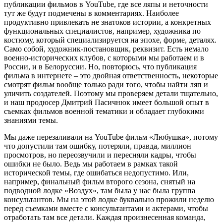
публикации фильмов в YouTube, где все ляпы и неточности
тут же будут подмечены в комментариях. Наиболее
продуктивно привлекать не знатоков истории, а конкретных
функциональных специалистов, например, художника по
костюму, который специализируется на эпохе, форме, деталях.
Само собой, художник-постановщик, реквизит. Есть немало
военно-исторических клубов, с которыми мы работаем и в
России, и в Белоруссии. Но, повторюсь, что публикация
фильма в интернете – это двойная ответственность, некоторые
смотрят фильм вообще только ради того, чтобы найти ляп и
уличить создателей. Поэтому мы проверяем детали тщательно,
и наш продюсер Дмитрий Пасичнюк имеет большой опыт в
съемках фильмов военной тематики и обладает глубокими
знаниями темы.
Мы даже перезаливали на YouTube фильм «Любушка», потому
что допустили там ошибку, потеряли, правда, миллион
просмотров, но переозвучили и пересняли кадры, чтобы
ошибки не было. Ведь мы работаем в рамках такой
исторической темы, где ошибаться недопустимо. Или,
например, финальный фильм второго сезона, снятый на
подводной лодке «Воздух», там была у нас была группа
консультантов. Мы на этой лодке буквально прожили неделю
перед съемками вместе с консультантами и актерами, чтобы
отработать там все детали. Каждая произнесенная команда,