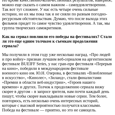
Но кроме качественно-количественных результатов, наверное,
можно еще сказать о самом важном – самоудовлетворении.
Так вот тут сложнее. У нас есть четыре очень сильные
истории, но их мы пока так и не сняли по разным погодно-
ресурсным обстоятельствам. Думаю, что после выхода этих
фильмов придет то самое чувство удовлетворения. А так, мы
группа творческих самокритиков.
Как на сериал повлияли его победы на фестивалях? Стало
ли это еще одним толчком к съемкам продолжения
сериала?
Мы получили в этом году уже несколько наград. «Про людей
и про войну» признан лучшим веб-сериалом на аргентинском
фестивале BUEIFF Series, у нас гран-при фестиваля «Перерыв
на кино», победили в международном фестивале
военного кино им. Ю.Н. Озерова, в фестивалях «Влюбленные
в искусство», «Кинолес», «Зиланд», стали финалистами
«Премии в области веб-индустрии», «Героев нашего
времени» и других. Толчок к продолжению сериала вижу
скорее в другом – в запросе зрителя, нам почти каждый день
пишут, чтобы скорее выкладывали новые серии. Тем более,
повторюсь, есть несколько очень интересных историй,
которые с высокой вероятностью получатся классными.
Победа на фестивале — приятно, но это не самоцель.