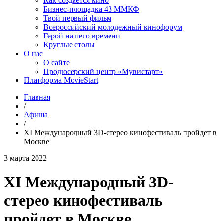
Как создаётся кино
Бизнес-площадка 43 ММКФ
Твой первый фильм
Всероссийский молодежный кинофорум
Герой нашего времени
Круглые столы
О нас
О сайте
Продюсерский центр «Мувистарт»
Платформа MovieStart
Главная
/
Афиша
/
XI Международный 3D-стерео кинофестиваль пройдет в
Москве
3 марта 2022
XI Международный 3D-
стерео кинофестиваль
пройдет в Москве