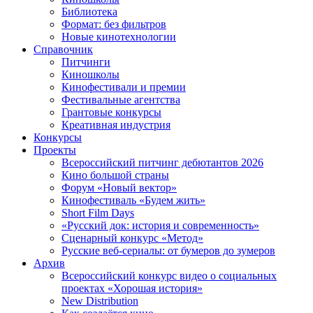
Библиотека
Формат: без фильтров
Новые кинотехнологии
Справочник
Питчинги
Киношколы
Кинофестивали и премии
Фестивальные агентства
Грантовые конкурсы
Креативная индустрия
Конкурсы
Проекты
Всероссийский питчинг дебютантов 2026
Кино большой страны
Форум «Новый вектор»
Кинофестиваль «Будем жить»
Short Film Days
«Русский док: история и современность»
Сценарный конкурс «Метод»
Русские веб-сериалы: от бумеров до зумеров
Архив
Всероссийский конкурс видео о социальных
проектах «Хорошая история»
New Distribution