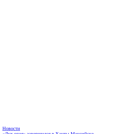
Новости
«Дух огня» завершился в Ханты-Мансийске