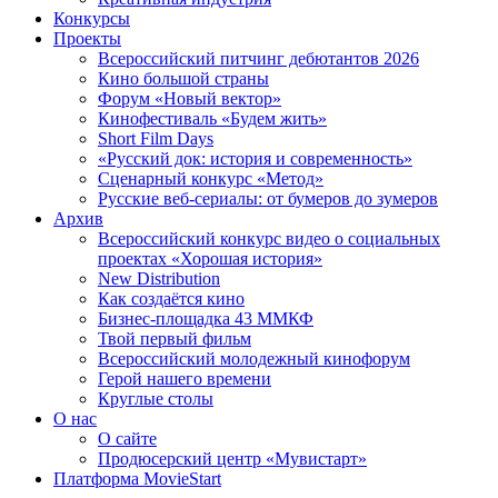
Конкурсы
Проекты
Всероссийский питчинг дебютантов 2026
Кино большой страны
Форум «Новый вектор»
Кинофестиваль «Будем жить»
Short Film Days
«Русский док: история и современность»
Сценарный конкурс «Метод»
Русские веб-сериалы: от бумеров до зумеров
Архив
Всероссийский конкурс видео о социальных
проектах «Хорошая история»
New Distribution
Как создаётся кино
Бизнес-площадка 43 ММКФ
Твой первый фильм
Всероссийский молодежный кинофорум
Герой нашего времени
Круглые столы
О нас
О сайте
Продюсерский центр «Мувистарт»
Платформа MovieStart