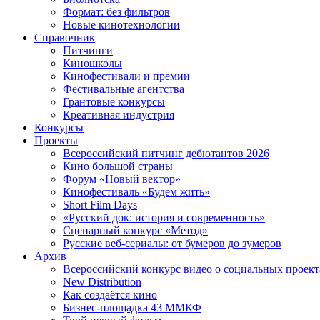
Формат: без фильтров
Новые кинотехнологии
Справочник
Питчинги
Киношколы
Кинофестивали и премии
Фестивальные агентства
Грантовые конкурсы
Креативная индустрия
Конкурсы
Проекты
Всероссийский питчинг дебютантов 2026
Кино большой страны
Форум «Новый вектор»
Кинофестиваль «Будем жить»
Short Film Days
«Русский док: история и современность»
Сценарный конкурс «Метод»
Русские веб-сериалы: от бумеров до зумеров
Архив
Всероссийский конкурс видео о социальных проек
New Distribution
Как создаётся кино
Бизнес-площадка 43 ММКФ