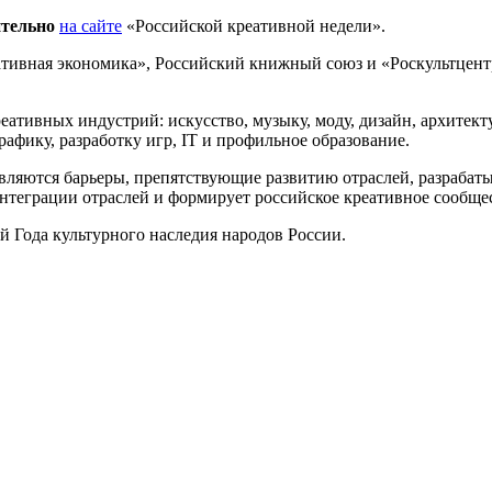
ительно
на сайте
«Российской креативной недели».
ивная экономика», Российский книжный союз и «Роскультцент
еативных индустрий: искусство, музыку, моду, дизайн, архитекту
афику, разработку игр, IT и профильное образование.
являются барьеры, препятствующие развитию отраслей, разраба
интеграции отраслей и формирует российское креативное сообще
й Года культурного наследия народов России.