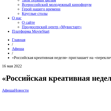
Твой первый фильм
Всероссийский молодежный кинофорум
Герой нашего времени
Круглые столы
О нас
О сайте
Продюсерский центр «Мувистарт»
Платформа MovieStart
Главная
/
Афиша
/
«Российская креативная неделя» приглашает на «перекл
16 мая 2022
«Российская креативная неде
Афиша
Новости