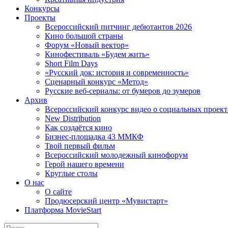
Конкурсы
Проекты
Всероссийский питчинг дебютантов 2026
Кино большой страны
Форум «Новый вектор»
Кинофестиваль «Будем жить»
Short Film Days
«Русский док: история и современность»
Сценарный конкурс «Метод»
Русские веб-сериалы: от бумеров до зумеров
Архив
Всероссийский конкурс видео о социальных проек
New Distribution
Как создаётся кино
Бизнес-площадка 43 ММКФ
Твой первый фильм
Всероссийский молодежный кинофорум
Герой нашего времени
Круглые столы
О нас
О сайте
Продюсерский центр «Мувистарт»
Платформа MovieStart