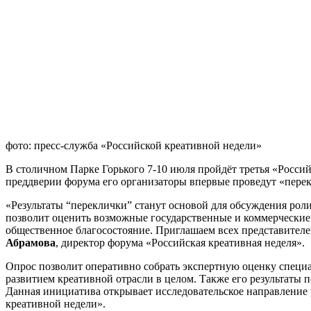
фото: пресс-служба «Российской креативной недели»
В столичном Парке Горького 7-10 июля пройдёт третья «Россий
преддверии форума его организаторы впервые проведут «пере
«Результаты “переклички” станут основой для обсуждения ро
позволит оценить возможные государственные и коммерческие р
общественное благосостояние. Приглашаем всех представителе
Абрамова
, директор форума «Российская креативная неделя».
Опрос позволит оперативно собрать экспертную оценку специ
развитием креативной отрасли в целом. Также его результаты
Данная инициатива открывает исследовательское направление 
креативной недели».