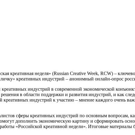
ская креативная неделя» (Russian Creative Week, RCW) – ключев
кличку» креативных индустрий – анонимный онлайн-опрос росси
ли креативных индустрий в современной экономической конъюнкт
ешения в области поддержки и развития индустрий, и как следс
й креативных индустрий к участию – мнение каждого очень важн
алистов сферы креативных индустрий по основным вопросам, ка
 помогут дополнить экономическую картину и сформировать осно
работы «Российской креативной недели». Итоговые материалы б