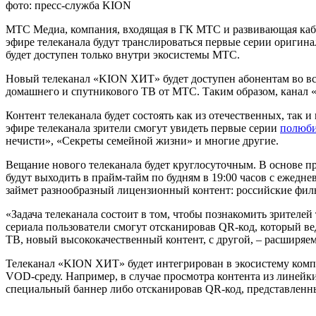
фото: пресс-служба KION
МТС Медиа, компания, входящая в ГК МТС и развивающая кабе
эфире телеканала будут транслироваться первые серии оригина
будет доступен только внутри экосистемы МТС.
Новый телеканал «KION ХИТ» будет доступен абонентам во все
домашнего и спутникового ТВ от МТС. Таким образом, канал «
Контент телеканала будет состоять как из отечественных, так
эфире телеканала зрители смогут увидеть первые серии
полюби
нечисти», «Секреты семейной жизни» и многие другие.
Вещание нового телеканала будет круглосуточным. В основе 
будут выходить в прайм-тайм по будням в 19:00 часов с ежедне
займет разнообразный лицензионный контент: российские фил
«Задача телеканала состоит в том, чтобы познакомить зрите
сериала пользователи смогут отсканировав QR-код, который в
ТВ, новый высококачественный контент, с другой, – расширяе
Телеканал «KION ХИТ» будет интегрирован в экосистему компа
VOD-среду. Например, в случае просмотра контента из линейк
специальный баннер либо отсканировав QR-код, представленны