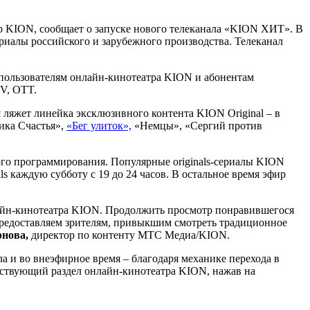
р KION, сообщает о запуске нового телеканала «KION ХИТ». В
ериалы российского и зарубежного производства. Телеканал
 пользователям онлайн-кинотеатра KION и абонентам
TV, OTT.
я ляжет линейка эксклюзивного контента KION Original – в
ика Счастья»,
«Бег улиток»,
«Немцы», «Сергий против
го программирования. Популярные originals-сериалы KION
s каждую субботу с 19 до 24 часов. В остальное время эфир
лайн-кинотеатра KION. Продолжить просмотр понравившегося
 предоставляем зрителям, привыкшим смотреть традиционное
нова,
директор по контенту МТС Медиа/KION.
 и во внеэфирное время – благодаря механике перехода в
тствующий раздел онлайн-кинотеатра KION, нажав на