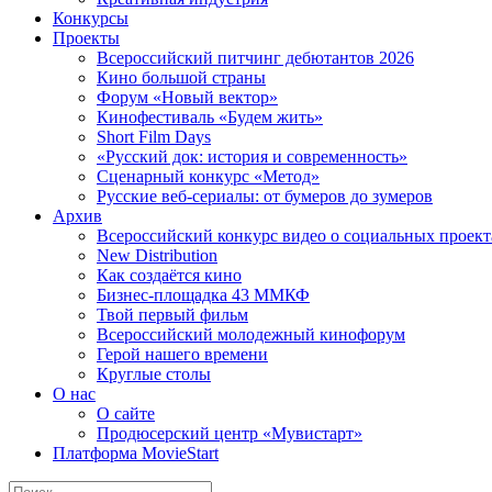
Конкурсы
Проекты
Всероссийский питчинг дебютантов 2026
Кино большой страны
Форум «Новый вектор»
Кинофестиваль «Будем жить»
Short Film Days
«Русский док: история и современность»
Сценарный конкурс «Метод»
Русские веб-сериалы: от бумеров до зумеров
Архив
Всероссийский конкурс видео о социальных проек
New Distribution
Как создаётся кино
Бизнес-площадка 43 ММКФ
Твой первый фильм
Всероссийский молодежный кинофорум
Герой нашего времени
Круглые столы
О нас
О сайте
Продюсерский центр «Мувистарт»
Платформа MovieStart