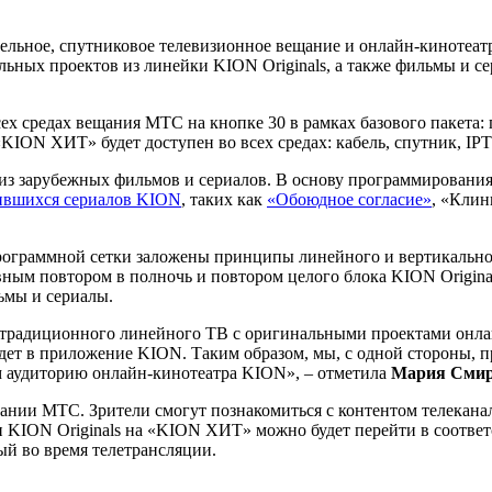
льное, спутниковое телевизионное вещание и онлайн-кинотеат
льных проектов из линейки KION Originals, а также фильмы и с
х средах вещания МТС на кнопке 30 в рамках базового пакета:
KION ХИТ» будет доступен во всех средах: кабель, спутник, IP
 и из зарубежных фильмов и сериалов. В основу программировани
вшихся сериалов KION
, таких как
«Обоюдное согласие»
, «Клин
программной сетки заложены принципы линейного и вертикально
вным повтором в полночь и повтором целого блока KION Original
ьмы и сериалы.
лей традиционного линейного ТВ с оригинальными проектами он
едет в приложение KION. Таким образом, мы, с одной стороны,
м аудиторию онлайн-кинотеатра KION», – отметила
Мария Смир
нии МТС. Зрители смогут познакомиться с контентом телеканала
и KION Originals на «KION ХИТ» можно будет перейти в соотве
й во время телетрансляции.