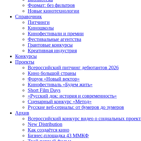
Формат: без фильтров
Новые кинотехнологии
Справочник
Питчинги
Киношколы
Кинофестивали и премии
Фестивальные агентства
Грантовые конкурсы
Креативная индустрия
Конкурсы
Проекты
Всероссийский питчинг дебютантов 2026
Кино большой страны
Форум «Новый вектор»
Кинофестиваль «Будем жить»
Short Film Days
«Русский док: история и современность»
Сценарный конкурс «Метод»
Русские веб-сериалы: от бумеров до зумеров
Архив
Всероссийский конкурс видео о социальных проек
New Distribution
Как создаётся кино
Бизнес-площадка 43 ММКФ