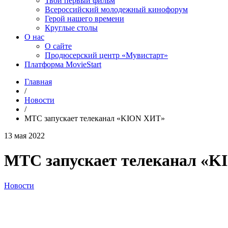
Твой первый фильм
Всероссийский молодежный кинофорум
Герой нашего времени
Круглые столы
О нас
О сайте
Продюсерский центр «Мувистарт»
Платформа MovieStart
Главная
/
Новости
/
МТС запускает телеканал «KION ХИТ»
13 мая 2022
МТС запускает телеканал «
Новости