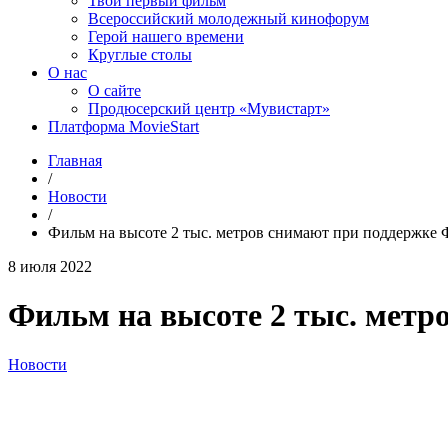
Твой первый фильм
Всероссийский молодежный кинофорум
Герой нашего времени
Круглые столы
О нас
О сайте
Продюсерский центр «Мувистарт»
Платформа MovieStart
Главная
/
Новости
/
Фильм на высоте 2 тыс. метров снимают при поддержке
8 июля 2022
Фильм на высоте 2 тыс. мет
Новости