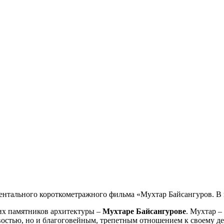
ентального короткометражного фильма «Мухтар Байсангуров. В 
ких памятников архитектуры –
Мухтаре Байсангурове
. Мухтар –
востью, но и благоговейным, трепетным отношением к своему де