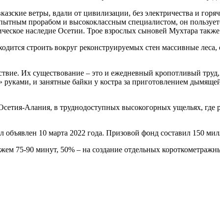
вказские ветры, вдали от цивилизации, без электричества и гор
опытным прорабом и высококлассным специалистом, он пользует
ческое наследие Осетии. Трое взрослых сыновей Мухтара также 
ходится строить вокруг реконструируемых стен массивные леса,
ствие. Их существование – это и ежедневный кропотливый труд
» руками, и занятные байки у костра за приготовлением дымяще
Осетия-Алания, в труднодоступных высокогорных ущельях, где 
л объявлен 10 марта 2022 года. Призовой фонд составил 150 ми
жем 75-90 минут, 50% – на создание отдельных короткометраж