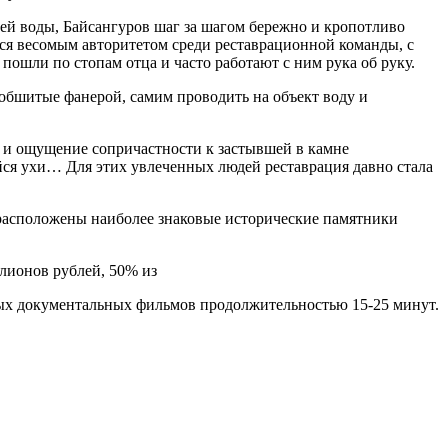
ячей воды, Байсангуров шаг за шагом бережно и кропотливо
ся весомым авторитетом среди реставрационной команды, с
пошли по стопам отца и часто работают с ним рука об руку.
 обшитые фанерой, самим проводить на объект воду и
, и ощущение сопричастности к застывшей в камне
йся ухи… Для этих увлеченных людей реставрация давно стала
расположены наиболее знаковые исторические памятники
ллионов рублей, 50% из
ных документальных фильмов продолжительностью 15-25 минут.