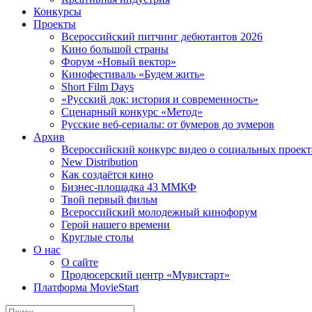
Конкурсы
Проекты
Всероссийский питчинг дебютантов 2026
Кино большой страны
Форум «Новый вектор»
Кинофестиваль «Будем жить»
Short Film Days
«Русский док: история и современность»
Сценарный конкурс «Метод»
Русские веб-сериалы: от бумеров до зумеров
Архив
Всероссийский конкурс видео о социальных проек
New Distribution
Как создаётся кино
Бизнес-площадка 43 ММКФ
Твой первый фильм
Всероссийский молодежный кинофорум
Герой нашего времени
Круглые столы
О нас
О сайте
Продюсерский центр «Мувистарт»
Платформа MovieStart