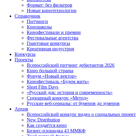
Формат: без фильтров
Новые кинотехнологии
Справочник
Питчинги
Киношколы
Кинофестивали и премии
Фестивальные агентства
Грантовые конкурсы
Креативная индустрия
Конкурсы
Проекты
Всероссийский питчинг дебютантов 2026
Кино большой страны
Форум «Новый вектор»
Кинофестиваль «Будем жить»
Short Film Days
«Русский док: история и современность»
Сценарный конкурс «Метод»
Русские веб-сериалы: от бумеров до зумеров
Архив
Всероссийский конкурс видео о социальных проек
New Distribution
Как создаётся кино
Бизнес-площадка 43 ММКФ