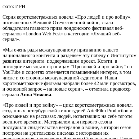
фото: ИРИ
Серия короткометражных новелл «Про людей и про войну»,
посвященных Великой Отечественной войне, стала
обладателем главного приза лондонского фестиваля веб-
сериалов «London Web Fest» в категории «Лучший веб-
сериал».
«Мы очень рады международному признанию нашего
национального контента и разделяем эту победу с Институтом
развития интернета, поддержавшим проект. Кстати, в
последние месяцы к страницам “Про людей и про войну” на
YouTube и соцсетях отмечается повышенный интерес, в том
числе и со стороны международной аудитории. Наши
короткометражные фильмы набрали более 42 млн просмотров,
и основной запрос – на новые серии», – отметила продюсер
сериала
Анна Чижова
.
«Про людей и про войну» – цикл короткометражных новелл,
созданных петербургской киностудией ArtelFilm Production и
основанных на рассказах людей, испытавших на себе тяготы
военного времени. Материалом для первого сезона
послужили свидетельства ветеранов о войне, а второй сезон
построен на зрительских письмах с историями их
родственников, прошедших Великую Отечественную. Герои