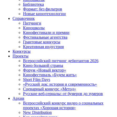
Библиотека
Формат: без фильтров
Новые кинотехнологии
Справочник
Питчинги
Киношколы
Кинофестивали и премии
Фестивальные агентства
Грантовые конкурсы
Креативная индустрия
Конкурсы
Проекты
Всероссийский питчинг дебютантов 2026
Кино большой страны
Форум «Новый вектор»
Кинофестиваль «Будем жить»
Short Film Days
«Русский док: история и современность»
Сценарный конкурс «Метод»
Русские веб-сериалы: от бумеров до зумеров
Архив
Всероссийский конкурс видео о социальных
проектах «Хорошая история»
New Distribution