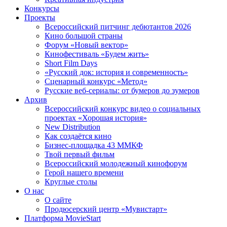
Конкурсы
Проекты
Всероссийский питчинг дебютантов 2026
Кино большой страны
Форум «Новый вектор»
Кинофестиваль «Будем жить»
Short Film Days
«Русский док: история и современность»
Сценарный конкурс «Метод»
Русские веб-сериалы: от бумеров до зумеров
Архив
Всероссийский конкурс видео о социальных
проектах «Хорошая история»
New Distribution
Как создаётся кино
Бизнес-площадка 43 ММКФ
Твой первый фильм
Всероссийский молодежный кинофорум
Герой нашего времени
Круглые столы
О нас
О сайте
Продюсерский центр «Мувистарт»
Платформа MovieStart