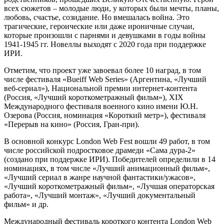
всех сюжетов – молодые люди, у которых были мечты, планы,
любовь, счастье, созидание. Но вмешалась война. Это
трагические, героические или даже ироничные случаи,
которые произошли с парнями и девушками в годы войны
1941-1945 гг. Новеллы выходят с 2020 года при поддержке
ИРИ.
Отметим, что проект уже завоевал более 10 наград, в том
числе фестиваля «Bueiff Web Series» (Аргентина, «Лучший
веб-сериал»), Национальной премии интернет-контента
(Россия, «Лучший короткометражный фильм»), XIX
Международного фестиваля военного кино имени Ю.Н.
Озерова (Россия, номинация «Короткий метр»), фестиваля
«Перерыв на кино» (Россия, Гран-при).
В основной конкурс London Web Fest вошли 49 работ, в том
числе российской подростковое драмеди «Сама дура-2»
(создано при поддержке ИРИ). Победителей определили в 14
номинациях, в том числе «Лучший анимационный фильм»,
«Лучший сериал в жанре научной фантастики/ужасов»,
«Лучший короткометражный фильм», «Лучшая операторская
работа», «Лучший монтаж», «Лучший документальный
фильм» и др.
Международный фестиваль короткого контента London Web