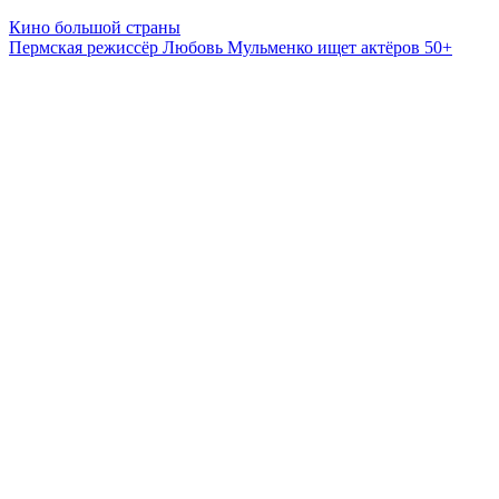
Кино большой страны
Пермская режиссёр Любовь Мульменко ищет актёров 50+