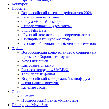
Конкурсы
Проекты
Всероссийский питчинг дебютантов 2026
Кино большой страны
Форум «Новый вектор»
Кинофестиваль «Будем жить»
Short Film Days
«Русский док: история и современность»
Сценарный конкурс «Метод»
Русские веб-сериалы: от бумеров до зумеров
Архив
Всероссийский конкурс видео о социальных
проектах «Хорошая история»
New Distribution
Как создаётся кино
Бизнес-площадка 43 ММКФ
Твой первый фильм
Всероссийский молодежный кинофорум
Герой нашего времени
Круглые столы
О нас
О сайте
Продюсерский центр «Мувистарт»
Платформа MovieStart