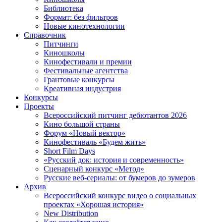
Библиотека
Формат: без фильтров
Новые кинотехнологии
Справочник
Питчинги
Киношколы
Кинофестивали и премии
Фестивальные агентства
Грантовые конкурсы
Креативная индустрия
Конкурсы
Проекты
Всероссийский питчинг дебютантов 2026
Кино большой страны
Форум «Новый вектор»
Кинофестиваль «Будем жить»
Short Film Days
«Русский док: история и современность»
Сценарный конкурс «Метод»
Русские веб-сериалы: от бумеров до зумеров
Архив
Всероссийский конкурс видео о социальных
проектах «Хорошая история»
New Distribution