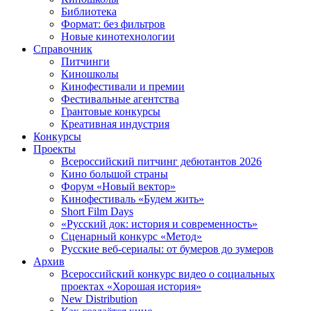
Библиотека
Формат: без фильтров
Новые кинотехнологии
Справочник
Питчинги
Киношколы
Кинофестивали и премии
Фестивальные агентства
Грантовые конкурсы
Креативная индустрия
Конкурсы
Проекты
Всероссийский питчинг дебютантов 2026
Кино большой страны
Форум «Новый вектор»
Кинофестиваль «Будем жить»
Short Film Days
«Русский док: история и современность»
Сценарный конкурс «Метод»
Русские веб-сериалы: от бумеров до зумеров
Архив
Всероссийский конкурс видео о социальных
проектах «Хорошая история»
New Distribution