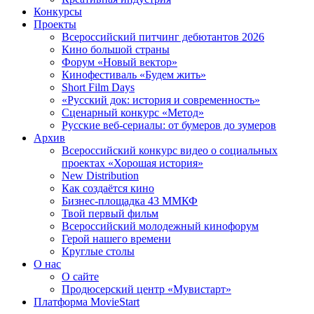
Конкурсы
Проекты
Всероссийский питчинг дебютантов 2026
Кино большой страны
Форум «Новый вектор»
Кинофестиваль «Будем жить»
Short Film Days
«Русский док: история и современность»
Сценарный конкурс «Метод»
Русские веб-сериалы: от бумеров до зумеров
Архив
Всероссийский конкурс видео о социальных
проектах «Хорошая история»
New Distribution
Как создаётся кино
Бизнес-площадка 43 ММКФ
Твой первый фильм
Всероссийский молодежный кинофорум
Герой нашего времени
Круглые столы
О нас
О сайте
Продюсерский центр «Мувистарт»
Платформа MovieStart