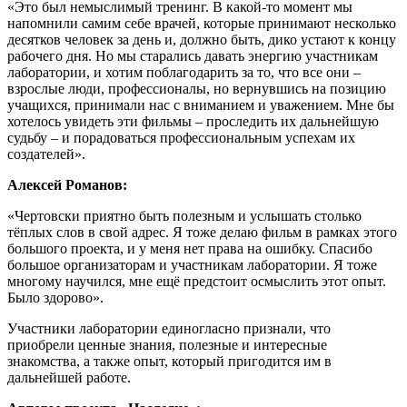
«Это был немыслимый тренинг. В какой-то момент мы
напомнили самим себе врачей, которые принимают несколько
десятков человек за день и, должно быть, дико устают к концу
рабочего дня. Но мы старались давать энергию участникам
лаборатории, и хотим поблагодарить за то, что все они –
взрослые люди, профессионалы, но вернувшись на позицию
учащихся, принимали нас с вниманием и уважением. Мне бы
хотелось увидеть эти фильмы – проследить их дальнейшую
судьбу – и порадоваться профессиональным успехам их
создателей».
Алексей Романов:
«Чертовски приятно быть полезным и услышать столько
тёплых слов в свой адрес. Я тоже делаю фильм в рамках этого
большого проекта, и у меня нет права на ошибку. Спасибо
большое организаторам и участникам лаборатории. Я тоже
многому научился, мне ещё предстоит осмыслить этот опыт.
Было здорово».
Участники лаборатории единогласно признали, что
приобрели ценные знания, полезные и интересные
знакомства, а также опыт, который пригодится им в
дальнейшей работе.