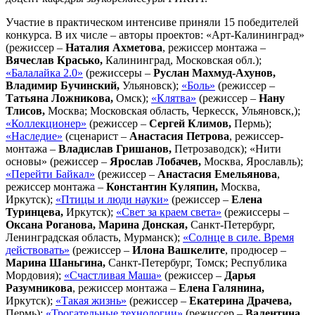
Участие в практическом интенсиве приняли 15 победителей
конкурса. В их числе – авторы проектов: «Арт-Калининград»
(режиссер –
Наталия Ахметова
, режиссер монтажа –
Вячеслав Красько,
Калининград, Московская обл.);
«Балалайка 2.0»
(режиссеры –
Руслан Махмуд-Ахунов,
Владимир Бучинский,
Ульяновск);
«Боль»
(режиссер –
Татьяна Ложникова,
Омск);
«Клятва»
(режиссер –
Нану
Тлисов,
Москва; Московская область, Черкесск, Ульяновск,);
«Коллекционер»
(режиссер –
Сергей Климов,
Пермь);
«Наследие»
(сценарист –
Анастасия Петрова
, режиссер-
монтажа –
Владислав
Гришанов,
Петрозаводск); «Нити
основы» (режиссер –
Ярослав Лобачев,
Москва, Ярославль);
«Перейти Байкал»
(режиссер –
Анастасия Емельянова
,
режиссер монтажа –
Константин Куляпин,
Москва,
Иркутск);
«Птицы и люди науки»
(режиссер –
Елена
Туринцева,
Иркутск);
«Свет за краем света»
(режиссеры –
Оксана Роганова, Марина Донская,
Санкт-Петербург,
Ленинградская область, Мурманск);
«Солнце в силе. Время
действовать»
(режиссер –
Илона Вашкелите
, продюсер –
Марина Шаньгина,
Санкт-Петербург, Томск; Республика
Мордовия);
«Счастливая Маша»
(режиссер –
Дарья
Разумникова
, режиссер монтажа –
Елена Галянина,
Иркутск);
«Такая жизнь»
(режиссер –
Екатерина Драчева,
Пермь);
«Трогательные технологии»
(режиссер –
Валентина