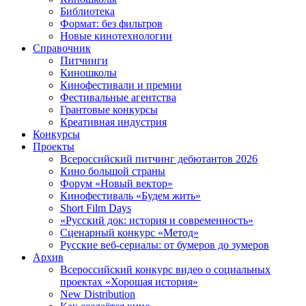
Библиотека
Формат: без фильтров
Новые кинотехнологии
Справочник
Питчинги
Киношколы
Кинофестивали и премии
Фестивальные агентства
Грантовые конкурсы
Креативная индустрия
Конкурсы
Проекты
Всероссийский питчинг дебютантов 2026
Кино большой страны
Форум «Новый вектор»
Кинофестиваль «Будем жить»
Short Film Days
«Русский док: история и современность»
Сценарный конкурс «Метод»
Русские веб-сериалы: от бумеров до зумеров
Архив
Всероссийский конкурс видео о социальных
проектах «Хорошая история»
New Distribution