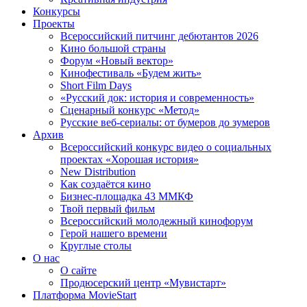
Конкурсы
Проекты
Всероссийский питчинг дебютантов 2026
Кино большой страны
Форум «Новый вектор»
Кинофестиваль «Будем жить»
Short Film Days
«Русский док: история и современность»
Сценарный конкурс «Метод»
Русские веб-сериалы: от бумеров до зумеров
Архив
Всероссийский конкурс видео о социальных
проектах «Хорошая история»
New Distribution
Как создаётся кино
Бизнес-площадка 43 ММКФ
Твой первый фильм
Всероссийский молодежный кинофорум
Герой нашего времени
Круглые столы
О нас
О сайте
Продюсерский центр «Мувистарт»
Платформа MovieStart