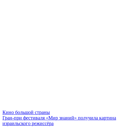
Кино большой страны
Гран-при фестиваля «Мир знаний» получила картина
израильского режиссёра