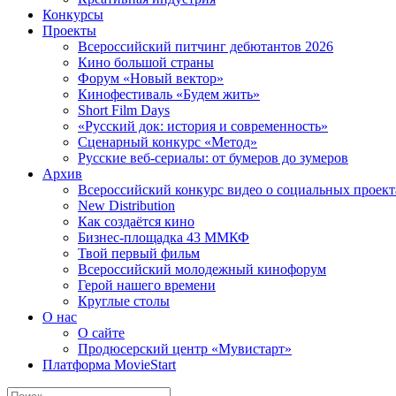
Конкурсы
Проекты
Всероссийский питчинг дебютантов 2026
Кино большой страны
Форум «Новый вектор»
Кинофестиваль «Будем жить»
Short Film Days
«Русский док: история и современность»
Сценарный конкурс «Метод»
Русские веб-сериалы: от бумеров до зумеров
Архив
Всероссийский конкурс видео о социальных проек
New Distribution
Как создаётся кино
Бизнес-площадка 43 ММКФ
Твой первый фильм
Всероссийский молодежный кинофорум
Герой нашего времени
Круглые столы
О нас
О сайте
Продюсерский центр «Мувистарт»
Платформа MovieStart