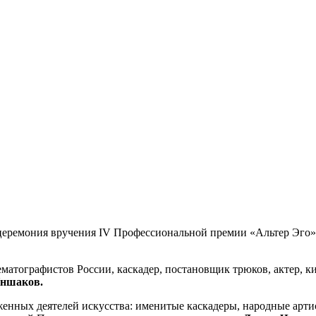
 церемония вручения IV Профессиональной премии «Альтер Эго»
матографистов России, каскадер, постановщик трюков, актер, к
Иншаков.
уженных деятелей искусства: именитые каскадеры, народные арт