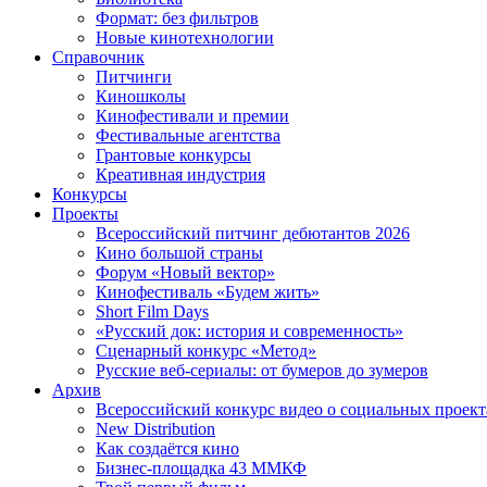
Формат: без фильтров
Новые кинотехнологии
Справочник
Питчинги
Киношколы
Кинофестивали и премии
Фестивальные агентства
Грантовые конкурсы
Креативная индустрия
Конкурсы
Проекты
Всероссийский питчинг дебютантов 2026
Кино большой страны
Форум «Новый вектор»
Кинофестиваль «Будем жить»
Short Film Days
«Русский док: история и современность»
Сценарный конкурс «Метод»
Русские веб-сериалы: от бумеров до зумеров
Архив
Всероссийский конкурс видео о социальных проек
New Distribution
Как создаётся кино
Бизнес-площадка 43 ММКФ