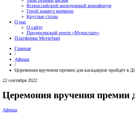
Твой первый фильм
Всероссийский молодежный кинофорум
Герой нашего времени
Круглые столы
О нас
О сайте
Продюсерский центр «Мувистарт»
Платформа MovieStart
Главная
/
Афиша
/
Церемония вручения премии для каскадеров пройдёт в Д
22 сентября 2022
Церемония вручения премии д
Афиша