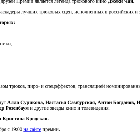
 друзей Премии является легенда трюкового кино
Джеки Чан.
скадеры лучших трюковых сцен, исполненных в российских и 
оторых:
хники,
зом трюков, пиро- и спецэффектов, трансляцией номинированных
удут
Алла Сурикова, Настасья Самбурская, Антон Богданов, 
др Розенбаум
и другие звезды кино и телевидения.
и
Кристина Бродская.
ря с 19:00
на сайте
премии.