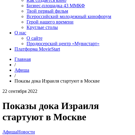
Как создаётся кино
Бизнес-площадка 43 ММКФ
Твой первый фильм
Всероссийский молодежный кинофорум
Герой нашего времени
Круглые столы
О нас
О сайте
Продюсерский центр «Мувистарт»
Платформа MovieStart
Главная
/
Афиша
/
Показы дока Израиля стартуют в Москве
22 сентября 2022
Показы дока Израиля
стартуют в Москве
Афиша
Новости