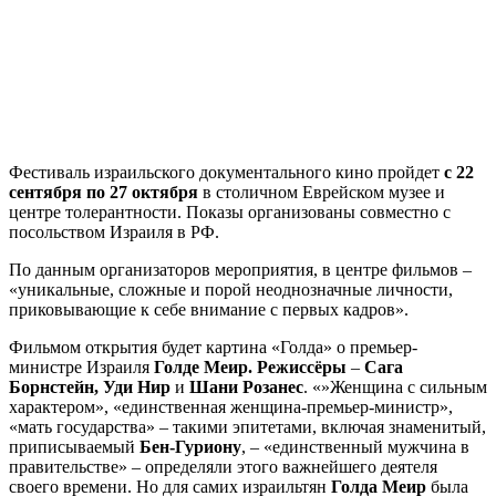
Фестиваль израильского документального кино пройдет
с 22
сентября по 27 октября
в столичном Еврейском музее и
центре толерантности. Показы организованы совместно с
посольством Израиля в РФ.
По данным организаторов мероприятия, в центре фильмов –
«уникальные, сложные и порой неоднозначные личности,
приковывающие к себе внимание с первых кадров».
Фильмом открытия будет картина «Голда» о премьер-
министре Израиля
Голде Меир. Режиссёры
–
Сага
Борнстейн, Уди Нир
и
Шани Розанес
. «»Женщина с сильным
характером», «единственная женщина-премьер-министр»,
«мать государства» – такими эпитетами, включая знаменитый,
приписываемый
Бен-Гуриону
, – «единственный мужчина в
правительстве» – определяли этого важнейшего деятеля
своего времени. Но для самих израильтян
Голда Меир
была