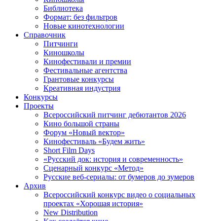
Библиотека
Формат: без фильтров
Новые кинотехнологии
Справочник
Питчинги
Киношколы
Кинофестивали и премии
Фестивальные агентства
Грантовые конкурсы
Креативная индустрия
Конкурсы
Проекты
Всероссийский питчинг дебютантов 2026
Кино большой страны
Форум «Новый вектор»
Кинофестиваль «Будем жить»
Short Film Days
«Русский док: история и современность»
Сценарный конкурс «Метод»
Русские веб-сериалы: от бумеров до зумеров
Архив
Всероссийский конкурс видео о социальных
проектах «Хорошая история»
New Distribution