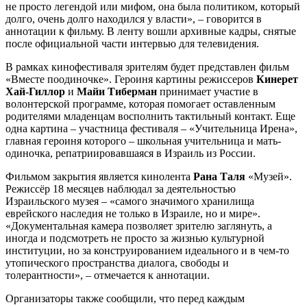
не просто легендой или мифом, она была политиком, который
долго, очень долго находился у власти», – говорится в
аннотации к фильму. В ленту вошли архивные кадры, снятые
после официальной части интервью для телевидения.
В рамках кинофестиваля зрителям будет представлен фильм
«Вместе поодиночке». Героиня картины режиссеров
Кинерет
Хай-Гиллор
и
Майи
Тиберман
принимает участие в
волонтерской программе, которая помогает оставленным
родителями младенцам восполнить тактильный контакт. Еще
одна картина – участница фестиваля – «Учительница Ирена»,
главная героиня которого – школьная учительница и мать-
одиночка, репатриировавшаяся в Израиль из России.
Фильмом закрытия является кинолента
Рана Таля
«Музей».
Режиссёр 18 месяцев наблюдал за деятельностью
Израильского музея – «самого значимого хранилища
еврейского наследия не только в Израиле, но и мире».
«Документальная камера позволяет зрителю заглянуть, а
иногда и подсмотреть не просто за жизнью культурной
институции, но за конструированием идеального и в чем-то
утопического пространства диалога, свободы и
толерантности», – отмечается к аннотации.
Организаторы также сообщили, что перед каждым