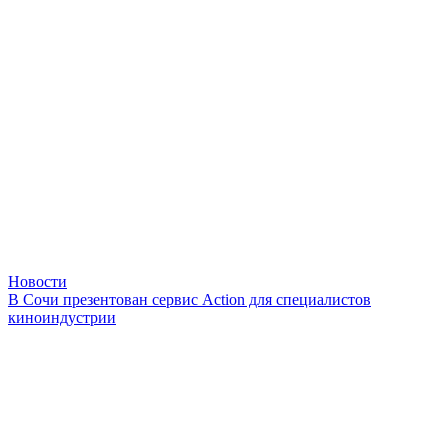
Новости
В Сочи презентован сервис Action для специалистов
киноиндустрии