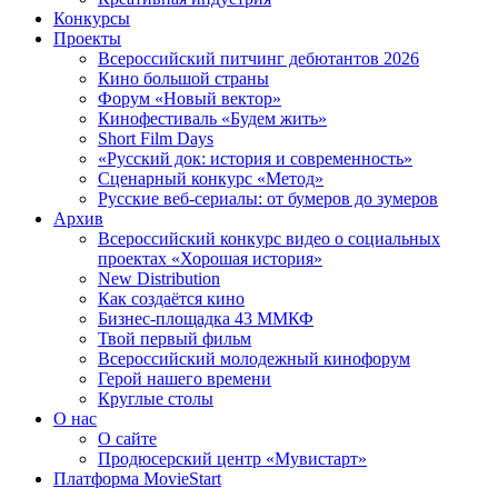
Конкурсы
Проекты
Всероссийский питчинг дебютантов 2026
Кино большой страны
Форум «Новый вектор»
Кинофестиваль «Будем жить»
Short Film Days
«Русский док: история и современность»
Сценарный конкурс «Метод»
Русские веб-сериалы: от бумеров до зумеров
Архив
Всероссийский конкурс видео о социальных
проектах «Хорошая история»
New Distribution
Как создаётся кино
Бизнес-площадка 43 ММКФ
Твой первый фильм
Всероссийский молодежный кинофорум
Герой нашего времени
Круглые столы
О нас
О сайте
Продюсерский центр «Мувистарт»
Платформа MovieStart