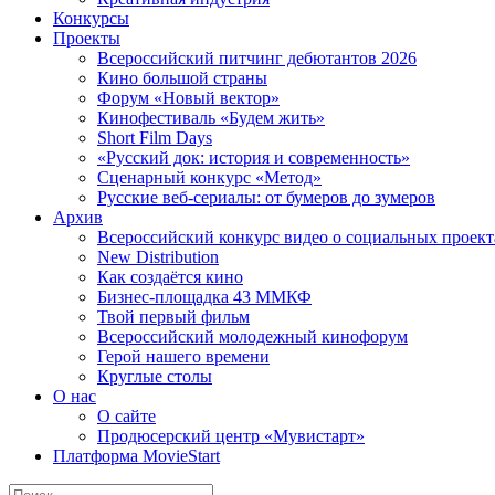
Конкурсы
Проекты
Всероссийский питчинг дебютантов 2026
Кино большой страны
Форум «Новый вектор»
Кинофестиваль «Будем жить»
Short Film Days
«Русский док: история и современность»
Сценарный конкурс «Метод»
Русские веб-сериалы: от бумеров до зумеров
Архив
Всероссийский конкурс видео о социальных проек
New Distribution
Как создаётся кино
Бизнес-площадка 43 ММКФ
Твой первый фильм
Всероссийский молодежный кинофорум
Герой нашего времени
Круглые столы
О нас
О сайте
Продюсерский центр «Мувистарт»
Платформа MovieStart