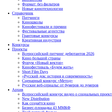
Формат: без фильтров
Новые кинотехнологии
Справочник
Питчинги
Киношколы
Кинофестивали и премии
Фестивальные агентства
Грантовые конкурсы
Креативная индустрия
Конкурсы
Проекты
Всероссийский питчинг дебютантов 2026
Кино большой страны
Форум «Новый вектор»
Кинофестиваль «Будем жить»
Short Film Days
«Русский док: история и современность»
Сценарный конкурс «Метод»
Русские веб-сериалы: от бумеров до зумеров
Архив
Всероссийский конкурс видео о социальных проек
New Distribution
Как создаётся кино
Бизнес-площадка 43 ММКФ