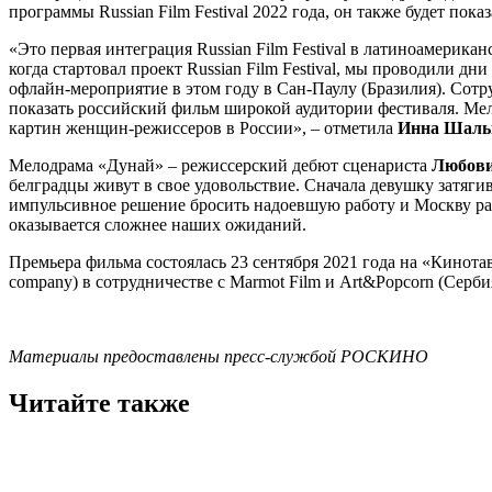
программы Russian Film Festival 2022 года, он также будет пок
«Это первая интеграция Russian Film Festival в латиноамерик
когда стартовал проект Russian Film Festival, мы проводили 
офлайн-мероприятие в этом году в Сан-Паулу (Бразилия). Со
показать российский фильм широкой аудитории фестиваля. Мел
картин женщин-режиссеров в России», – отметила
Инна Шал
Мелодрама «Дунай» – режиссерский дебют сценариста
Любови
белградцы живут в свое удовольствие. Сначала девушку затяги
импульсивное решение бросить надоевшую работу и Москву ради
оказывается сложнее наших ожиданий.
Премьера фильма состоялась 23 сентября 2021 года на «Кинот
company) в сотрудничестве с Marmot Film и Art&Popcorn (Серб
Материалы предоставлены пресс-службой РОСКИНО
Читайте также