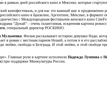
азан в рамках дней российского кино в Мексике, которые стартуют
анский кинофестиваль, и для нас это важный шаг в продвижении 
дни российского кино в Бразилии, Аргентине, Мексике, в формат
трудничество с Международным фестивалем женского кино CineF
одрама “Дунай” – очень талантливая, искренняя картина режис
ыто
, генеральный директор РОСКИНО.
 Мульменко
. Фильм рассказывает историю девушки Нади, котора
вает в роман с местным парнем Нешей, а потом и в его расслабл
 любви, свободы и Белграда. И этой любви, и этой свободе пре
авре». Главные роли в картине исполнили
Надежда Лумпова
и
Н
ия) при поддержке Минкультуры России.