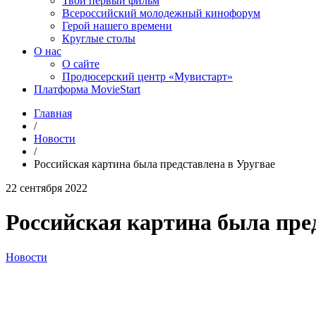
Твой первый фильм
Всероссийский молодежный кинофорум
Герой нашего времени
Круглые столы
О нас
О сайте
Продюсерский центр «Мувистарт»
Платформа MovieStart
Главная
/
Новости
/
Российская картина была представлена в Уругвае
22 сентября 2022
Российская картина была пре
Новости