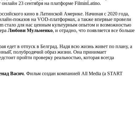
 онлайн 23 сентября на платформе FilminLatino.
российского кино в Латинской Америке. Начиная с 2020 года,
е онлайн-показов на VOD-платформах, а также впервые провели
em стало для нас ценным культурным опытом и возможностью
сера
Любови Мульменко
, и отрадно, что появляется все больше
я едет в отпуск в Белград. Надя всю жизнь живет по плану, а
енный̆, полубродячий образ жизни. Она принимает
дстоит пройти проверку реальностью, которая всегда
енад Васич
. Фильм создан компанией All Media (a START