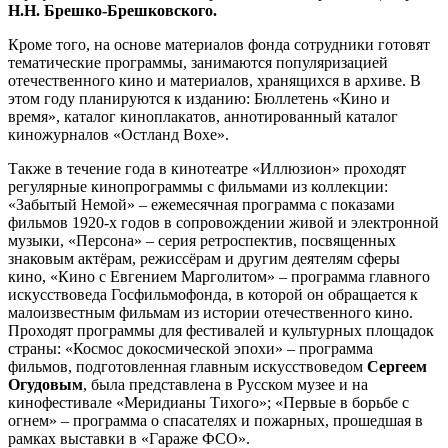
Н.Н. Брешко-Брешковского.
Кроме того, на основе материалов фонда сотрудники готовят
тематические программы, занимаются популяризацией
отечественного кино и материалов, хранящихся в архиве. В
этом году планируются к изданию: Бюллетень «Кино и
время», каталог киноплакатов, аннотированный каталог
киножурналов «Остланд Вохе».
Также в течение года в кинотеатре «Иллюзион» проходят
регулярные кинопрограммы с фильмами из коллекции:
«Забытый Немой» – ежемесячная программа с показами
фильмов 1920-х годов в сопровождении живой и электронной
музыки, «Персона» – серия ретроспектив, посвященных
знаковым актёрам, режиссёрам и другим деятелям сферы
кино, «Кино с Евгением Марголитом» – программа главного
искусствоведа Госфильмофонда, в которой он обращается к
малоизвестным фильмам из истории отечественного кино.
Проходят программы для фестивалей и культурных площадок
страны: «Космос докосмической эпохи» – программа
фильмов, подготовленная главным искусствоведом
Сергеем
Огудовым
, была представлена в Русском музее и на
кинофестивале «Меридианы Тихого»; «Первые в борьбе с
огнем» – программа о спасателях и пожарных, прошедшая в
рамках выставки в «Гараже ФСО».