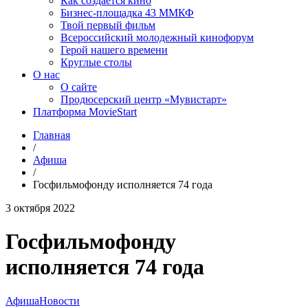
Как создаётся кино
Бизнес-площадка 43 ММКФ
Твой первый фильм
Всероссийский молодежный кинофорум
Герой нашего времени
Круглые столы
О нас
О сайте
Продюсерский центр «Мувистарт»
Платформа MovieStart
Главная
/
Афиша
/
Госфильмофонду исполняется 74 года
3 октября 2022
Госфильмофонду
исполняется 74 года
Афиша
Новости