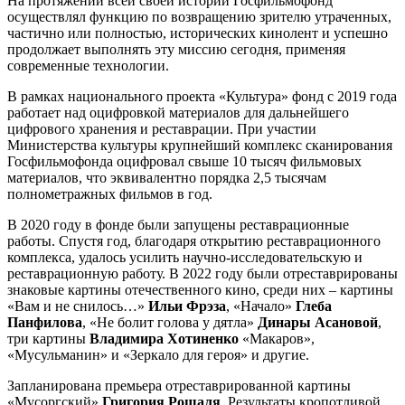
На протяжении всей своей истории Госфильмофонд
осуществлял функцию по возвращению зрителю утраченных,
частично или полностью, исторических кинолент и успешно
продолжает выполнять эту миссию сегодня, применяя
современные технологии.
В рамках национального проекта «Культура» фонд с 2019 года
работает над оцифровкой материалов для дальнейшего
цифрового хранения и реставрации. При участии
Министерства культуры крупнейший комплекс сканирования
Госфильмофонда оцифровал свыше 10 тысяч фильмовых
материалов, что эквивалентно порядка 2,5 тысячам
полнометражных фильмов в год.
В 2020 году в фонде были запущены реставрационные
работы. Спустя год, благодаря открытию реставрационного
комплекса, удалось усилить научно-исследовательскую и
реставрационную работу. В 2022 году были отреставрированы
знаковые картины отечественного кино, среди них – картины
«Вам и не снилось…»
Ильи Фрэза
, «Начало»
Глеба
Панфилова
, «Не болит голова у дятла»
Динары Асановой
,
три картины
Владимира Хотиненко
«Макаров»,
«Мусульманин» и «Зеркало для героя» и другие.
Запланирована премьера отреставрированной картины
«Мусоргский»
Григория
Рошаля
. Результаты кропотливой