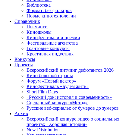
Библиотека
Формат: без фильтров
Новые кинотехнологии
Справочник
Питчинги
Киношколы
Кинофестивали и премии
Фестивальные агентства
Грантовые конкурсы
Креативная индустрия
Конкурсы
Проекты
Всероссийский питчинг дебютантов 2026
Кино большой страны
Форум «Новый вектор»
Кинофестиваль «Будем жить»
Short Film Days
«Русский док: история и современность»
Сценарный конкурс «Метод»
Русские веб-сериалы: от бумеров до зумеров
Архив
Всероссийский конкурс видео о социальных
проектах «Хорошая история»
New Distribution