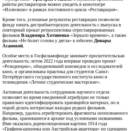
работы реставраторов можно увидеть в кинотеатре
«Иллюзион» в рамках постоянного цикла «Реставрация».
Кроме того, успешные результаты реставрации позволили
фонду начать дистрибьюторскую деятельность с выпуска в
повторный прокат ретроспективы отреставрированных
фильмов
Владимира Хотиненко
«Зеркало времени», а также
фильма «Не болит голова у дятла» к юбилею
Динары
Асановой
.
Особое место в Госфильмофонде занимает просветительская
деятельность: летом 2022 года впервые проведен проект
«Резиденции», объединивший киноведов и исследователей
кино, и организована практика для студентов Санкт-
Петербургского государственного института кино и
телевидения «Летние студенческие мастерские».
Активная деятельность сотрудников научного отдела
позволяет во время ежедневной атрибуции не только
правильно идентифицировать хранящийся материал, но и
порой делать интересные находки редких фильмов.
Например, удалось атрибутировать фрагменты неопознанного
фильма, хранившиеся в архиве под условными названиями.
Ими оказалась дореволюционная картина 1914 года
«Графиня-шпионка или Австрийская авантюра» по сценарию