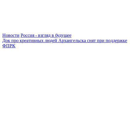
Новости
Россия - взгляд в будущее
Док про креативных людей Архангельска снят при поддержке
ФПРК