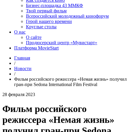
Как создаётся кино
Бизнес-площадка 43 ММКФ
Твой первый фильм
Всероссийский молодежный кинофорум
Герой нашего времени
Круглые столы
О нас
О сайте
Продюсерский центр «Мувистарт»
Платформа MovieStart
Главная
/
Новости
/
Фильм российского режиссера «Немая жизнь» получил
гран-при Sedona International Film Festival
28 февраля 2023
Фильм российского
режиссера «Немая жизнь»
получил гран-при Sedona