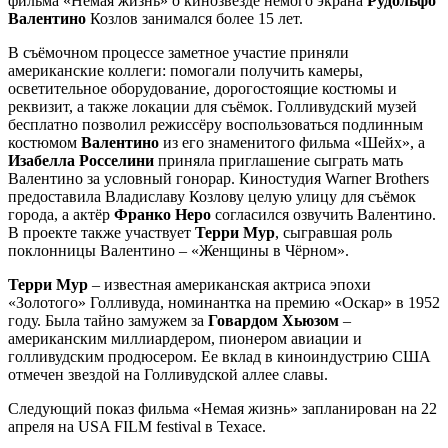
фильма «Немая жизнь» о кинозвезде немого экрана
Рудольфо
Валентино
Козлов занимался более 15 лет.
В съёмочном процессе заметное участие приняли
американские коллеги: помогали получить камеры,
осветительное оборудование, дорогостоящие костюмы и
реквизит, а также локации для съёмок. Голливудский музей
бесплатно позволил режиссёру воспользоваться подлинным
костюмом
Валентино
из его знаменитого фильма «Шейх», а
Изабелла Росселини
приняла приглашение сыграть мать
Валентино за условный гонорар. Киностудия Warner Brothers
предоставила Владиславу Козлову целую улицу для съёмок
города, а актёр
Франко Неро
согласился озвучить Валентино.
В проекте также участвует
Терри Мур
, сыгравшая роль
поклонницы Валентино – «Женщины в Чёрном».
Терри Мур
– известная американская актриса эпохи
«Золотого» Голливуда, номинантка на премию «Оскар» в 1952
году. Была тайно замужем за
Говардом
Хьюзом
–
американским миллиардером, пионером авиации и
голливудским продюсером. Ее вклад в киноиндустрию США
отмечен звездой на Голливудской аллее славы.
Cледующий показ фильма «Немая жизнь» запланирован на 22
апреля на USA FILM festival в Техасе.