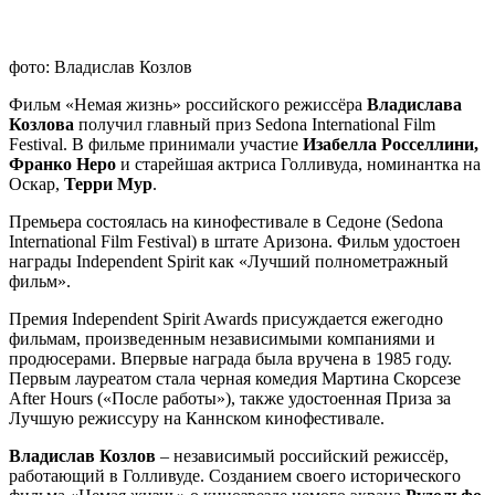
фото: Владислав Козлов
Фильм «Немая жизнь» российского режиссёра
Владислава
Козлова
получил главный приз Sedona International Film
Festival. В фильме принимали участие
Изабелла Росселлини,
Франко Неро
и старейшая актриса Голливуда, номинантка на
Оскар,
Терри Мур
.
Премьера состоялась на кинофестивале в Седоне (Sedona
International Film Festival) в штате Аризона. Фильм удостоен
награды Independent Spirit как «Лучший полнометражный
фильм».
Премия Independent Spirit Awards присуждается ежегодно
фильмам, произведенным независимыми компаниями и
продюсерами. Впервые награда была вручена в 1985 году.
Первым лауреатом стала черная комедия Мартина Скорсезе
After Hours («После работы»), также удостоенная Приза за
Лучшую режиссуру на Каннском кинофестивале.
Владислав Козлов
– независимый российский режиссёр,
работающий в Голливуде. Созданием своего исторического