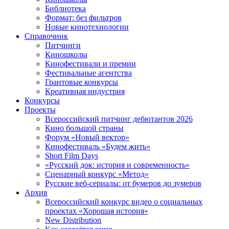
Библиотека
Формат: без фильтров
Новые кинотехнологии
Справочник
Питчинги
Киношколы
Кинофестивали и премии
Фестивальные агентства
Грантовые конкурсы
Креативная индустрия
Конкурсы
Проекты
Всероссийский питчинг дебютантов 2026
Кино большой страны
Форум «Новый вектор»
Кинофестиваль «Будем жить»
Short Film Days
«Русский док: история и современность»
Сценарный конкурс «Метод»
Русские веб-сериалы: от бумеров до зумеров
Архив
Всероссийский конкурс видео о социальных
проектах «Хорошая история»
New Distribution