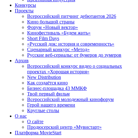
Конкурсы
Проекты
Всероссийский питчинг дебютантов 2026
Кино большой страны
Форум «Новый вектор»
Кинофестиваль «Будем жить»
Short Film Days
«Русский док: история и современность»
Сценарный конкурс «Метод»
Русские веб-сериалы: от бумеров до зумеров
Архив
Всероссийский конкурс видео о социальных
проектах «Хорошая история»
New Distribution
Как создаётся кино
Бизнес-площадка 43 ММКФ
Твой первый фильм
Всероссийский молодежный кинофорум
Герой нашего времени
Круглые столы
О нас
О сайте
Продюсерский центр «Мувистарт»
Платформа MovieStart