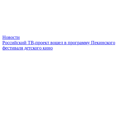
Новости
Российский ТВ-проект вошел в программу Пекинского
фестиваля детского кино