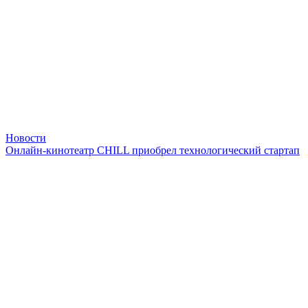
Новости
Онлайн-кинотеатр CHILL приобрел технологический стартап