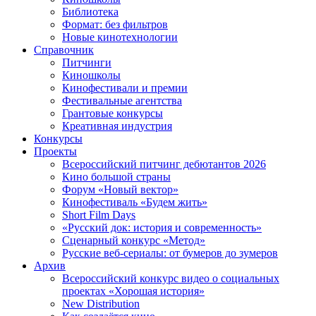
Библиотека
Формат: без фильтров
Новые кинотехнологии
Справочник
Питчинги
Киношколы
Кинофестивали и премии
Фестивальные агентства
Грантовые конкурсы
Креативная индустрия
Конкурсы
Проекты
Всероссийский питчинг дебютантов 2026
Кино большой страны
Форум «Новый вектор»
Кинофестиваль «Будем жить»
Short Film Days
«Русский док: история и современность»
Сценарный конкурс «Метод»
Русские веб-сериалы: от бумеров до зумеров
Архив
Всероссийский конкурс видео о социальных
проектах «Хорошая история»
New Distribution