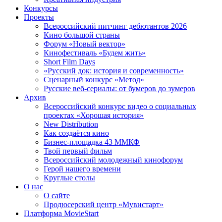
Конкурсы
Проекты
Всероссийский питчинг дебютантов 2026
Кино большой страны
Форум «Новый вектор»
Кинофестиваль «Будем жить»
Short Film Days
«Русский док: история и современность»
Сценарный конкурс «Метод»
Русские веб-сериалы: от бумеров до зумеров
Архив
Всероссийский конкурс видео о социальных
проектах «Хорошая история»
New Distribution
Как создаётся кино
Бизнес-площадка 43 ММКФ
Твой первый фильм
Всероссийский молодежный кинофорум
Герой нашего времени
Круглые столы
О нас
О сайте
Продюсерский центр «Мувистарт»
Платформа MovieStart