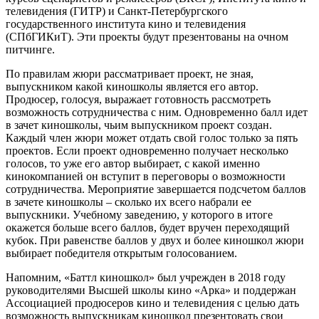
телевидения (ГИТР) и Санкт-Петербургского
государственного института кино и телевидения
(СПбГИКиТ). Эти проекты будут презентованы на очном
питчинге.
По правилам жюри рассматривает проект, не зная,
выпускником какой киношколы является его автор.
Продюсер, голосуя, выражает готовность рассмотреть
возможность сотрудничества с ним. Одновременно балл идет
в зачет киношколы, чьим выпускником проект создан.
Каждый член жюри может отдать свой голос только за пять
проектов. Если проект одновременно получает несколько
голосов, то уже его автор выбирает, с какой именно
кинокомпанией он вступит в переговоры о возможности
сотрудничества. Мероприятие завершается подсчетом баллов
в зачете киношколы – сколько их всего набрали ее
выпускники. Учебному заведению, у которого в итоге
окажется больше всего баллов, будет вручен переходящий
кубок. При равенстве баллов у двух и более киношкол жюри
выбирает победителя открытым голосованием.
Напомним, «Баттл киношкол» был учрежден в 2018 году
руководителями Высшей школы кино «Арка» и поддержан
Ассоциацией продюсеров кино и телевидения с целью дать
возможность выпускникам киношкол презентовать свои