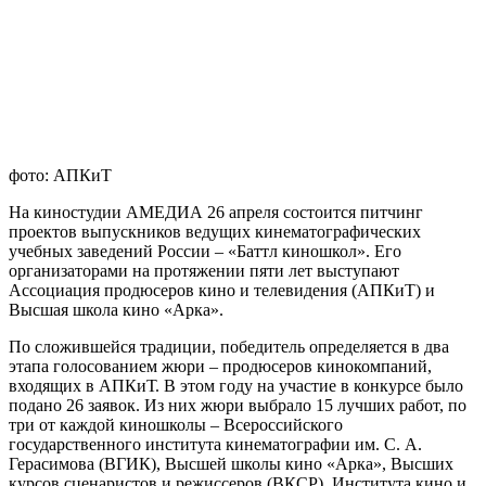
фото: АПКиТ
На киностудии АМЕДИА 26 апреля состоится питчинг
проектов выпускников ведущих кинематографических
учебных заведений России – «Баттл киношкол». Его
организаторами на протяжении пяти лет выступают
Ассоциация продюсеров кино и телевидения (АПКиТ) и
Высшая школа кино «Арка».
По сложившейся традиции, победитель определяется в два
этапа голосованием жюри – продюсеров кинокомпаний,
входящих в АПКиТ. В этом году на участие в конкурсе было
подано 26 заявок. Из них жюри выбрало 15 лучших работ, по
три от каждой киношколы – Всероссийского
государственного института кинематографии им. С. А.
Герасимова (ВГИК), Высшей школы кино «Арка», Высших
курсов сценаристов и режиссеров (ВКСР), Института кино и