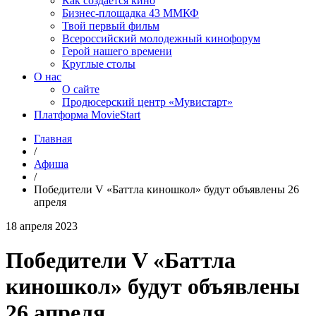
Как создаётся кино
Бизнес-площадка 43 ММКФ
Твой первый фильм
Всероссийский молодежный кинофорум
Герой нашего времени
Круглые столы
О нас
О сайте
Продюсерский центр «Мувистарт»
Платформа MovieStart
Главная
/
Афиша
/
Победители V «Баттла киношкол» будут объявлены 26
апреля
18 апреля 2023
Победители V «Баттла
киношкол» будут объявлены
26 апреля