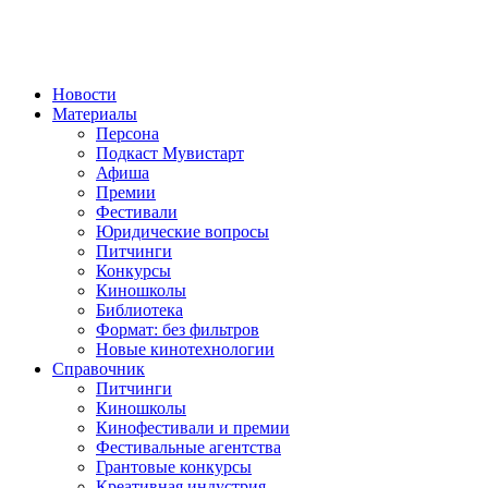
Новости
Материалы
Персона
Подкаст Мувистарт
Афиша
Премии
Фестивали
Юридические вопросы
Питчинги
Конкурсы
Киношколы
Библиотека
Формат: без фильтров
Новые кинотехнологии
Справочник
Питчинги
Киношколы
Кинофестивали и премии
Фестивальные агентства
Грантовые конкурсы
Креативная индустрия