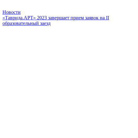
Новости
«Таврида.АРТ» 2023 завершает прием заявок на II
образовательный заезд