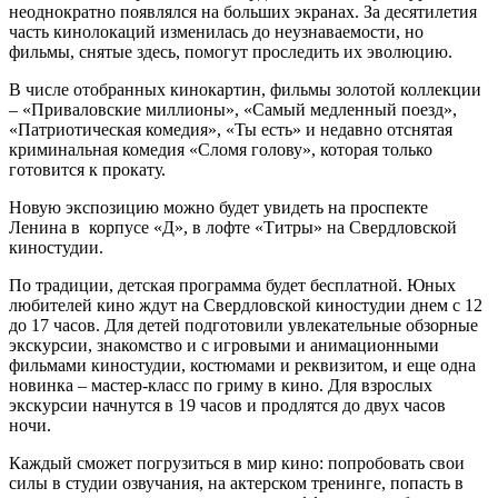
неоднократно появлялся на больших экранах. За десятилетия
часть кинолокаций изменилась до неузнаваемости, но
фильмы, снятые здесь, помогут проследить их эволюцию.
В числе отобранных кинокартин, фильмы золотой коллекции
– «Приваловские миллионы», «Самый медленный поезд»,
«Патриотическая комедия», «Ты есть» и недавно отснятая
криминальная комедия «Сломя голову», которая только
готовится к прокату.
Новую экспозицию можно будет увидеть на проспекте
Ленина в корпусе «Д», в лофте «Титры» на Свердловской
киностудии.
По традиции, детская программа будет бесплатной. Юных
любителей кино ждут на Свердловской киностудии днем с 12
до 17 часов. Для детей подготовили увлекательные обзорные
экскурсии, знакомство и с игровыми и анимационными
фильмами киностудии, костюмами и реквизитом, и еще одна
новинка – мастер-класс по гриму в кино.
Для взрослых
экскурсии начнутся в 19 часов и продлятся до двух часов
ночи.
Каждый сможет погрузиться в мир кино: попробовать свои
силы в студии озвучания, на актерском тренинге, попасть в