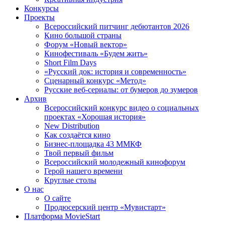
Конкурсы
Проекты
Всероссийский питчинг дебютантов 2026
Кино большой страны
Форум «Новый вектор»
Кинофестиваль «Будем жить»
Short Film Days
«Русский док: история и современность»
Сценарный конкурс «Метод»
Русские веб-сериалы: от бумеров до зумеров
Архив
Всероссийский конкурс видео о социальных
проектах «Хорошая история»
New Distribution
Как создаётся кино
Бизнес-площадка 43 ММКФ
Твой первый фильм
Всероссийский молодежный кинофорум
Герой нашего времени
Круглые столы
О нас
О сайте
Продюсерский центр «Мувистарт»
Платформа MovieStart