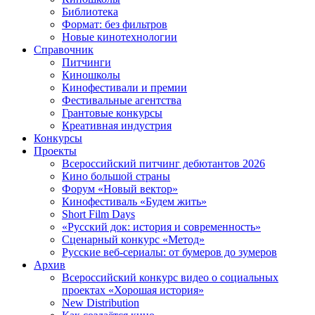
Библиотека
Формат: без фильтров
Новые кинотехнологии
Справочник
Питчинги
Киношколы
Кинофестивали и премии
Фестивальные агентства
Грантовые конкурсы
Креативная индустрия
Конкурсы
Проекты
Всероссийский питчинг дебютантов 2026
Кино большой страны
Форум «Новый вектор»
Кинофестиваль «Будем жить»
Short Film Days
«Русский док: история и современность»
Сценарный конкурс «Метод»
Русские веб-сериалы: от бумеров до зумеров
Архив
Всероссийский конкурс видео о социальных
проектах «Хорошая история»
New Distribution