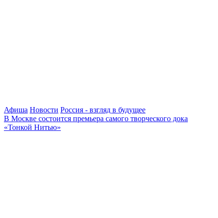
Афиша
Новости
Россия - взгляд в будущее
В Москве состоится премьера самого творческого дока
«Тонкой Нитью»