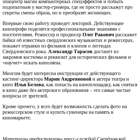
эпицентр магии компьютерных спецэффектов и побыть
подопытным у мастер-гримера, где не просто расскажут про
секреты смены образа, но и преобразят желающих.
Впервые свою работу проведет лекторий.
Действующие
кинопрофи поделятся профессиональными знаниями с
посетителями. Режиссер и продюсер
Олег Ракович
расскажет
байки об известных свердловских музыкантах и режиссерах,
покажет отрывки из фильмов и клипов о легендах
Свердловского рока.
Александр Тарасов
достанет из
закромов костюмы и реквизит для исторических фильмов и
«научит» искать киноляпы.
Многим будет интересна инструкция от действующего
кастинг-директора
Марии Андреяновой
и актера театра и
кино
Ильи Белова
, как попасть на киноплощадку, как сняться
в кино даже без актерского образования – это самые частые
вопросы от зрителей.
Кроме прочего, у всех будет возможность сделать фото на
режиссерском стуле и купить сувениры на память в
киномаркете.
Материалы предоставлены пресс-службой Свердловской