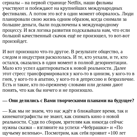
сериалы – на первой странице Netflix, наши фильмы
участвуют и побеждают на крупнейших международных
фестивалях. А потом это всё в один момент оборвалось. Люди
планировали свою жизнь одним образом, когда снимали за
большие деньги, были подключены к международному
процессу. И вся логика развития подсказывала нам, что если
большой качественный скачок ещё не произошел, то вот-вот
произойдет.
И вот произошло что-то другое. В результате общество, а
следом и индустрия раскололась. И те, кто уехали, и те, кто
остался, оказались в один момент в полной дезориентации.
Мало кто успел адаптироваться к новой реальности. Далее
этот стресс трансформировался у кого-то в цинизм, у кого-то в
гнев, у кого-то в апатию, у кого-то в депрессию и безразличие.
Есть и такие, кто по-прежнему словами или делами дают
понять, что как бы ничего и не произошло.
— Они делились с Вами творческими планами на будущее
?
— Как мы не знаем, что нас ждёт в ближайшее время, так и
кинематографисты не знают, как снимать кино о новой
реальности. Судя по сборам, зрителям как никогда сейчас
нужны сказки – взгляните на успехи «Чебурашки» и «По
щучьему веленью». Посмотрим, как себя проявит «100 лет