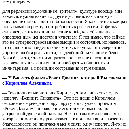
тому вперед».
Для рефлексии художникам, зрителям, культуре вообще, мне
кажется, нужны какие-то другие условия, как минимум –
ощущение стабильности и безопасности. Я как зритель как раз
испытываю огромную потребность в рефлексии. И фильм
старался делать как приглашение к ней, как обращение к
определенным ценностям и чувствам. Я понимаю, что сейчас
это не супервостребованные эмоции и состояния, но надеюсь,
что наше кино найдёт отклик у тех, кто устал от невероятно
упростившейся реальности, разделённой на чёрное и белое.
Хотя бы за то, что с ними разговаривают не с позиции
развлечения и эскапизма или наоборот – обвинения и
милитаризма, а с позиции сострадания и гуманизма.
— У Вас есть фильм «Рокет Джамп», который Вы снимали
с
Кириллом Алёхиным
.
— Это полностью история Кирилла, я там лишь снял одну
новеллу «Верните Ликкрита». Это всё наши с Кириллом
бесконечные реверансы друг другу, а в случае с проектом
«Рокет Джамп» – проявление его тонко и благородно
устроенной душевной натуры. Я его познакомил с людьми,
которые помогли ему реализовать этот альманах, и в качестве
благодарности он пригласил меня снять одну новеллу. Я-то не