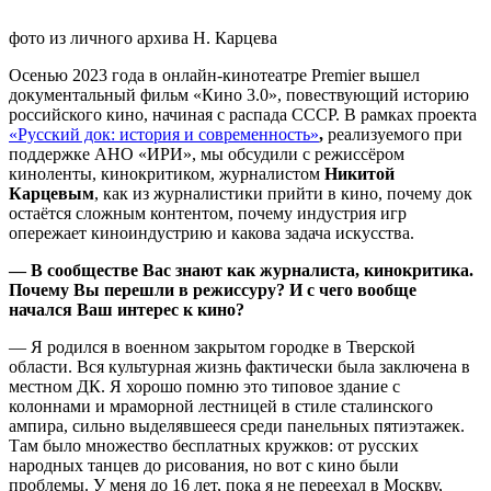
фото из личного архива Н. Карцева
Осенью 2023 года в онлайн-кинотеатре Premier вышел
документальный фильм «Кино 3.0», повествующий историю
российского кино, начиная с распада СССР. В рамках проекта
«Русский док: история и современность»
,
реализуемого при
поддержке АНО «ИРИ», мы обсудили с режиссёром
киноленты, кинокритиком, журналистом
Никитой
Карцевым
, как из журналистики прийти в кино, почему док
остаётся сложным контентом, почему индустрия игр
опережает киноиндустрию и какова задача искусства.
— В сообществе Вас знают как журналиста, кинокритика.
Почему Вы перешли в режиссуру
?
И с чего вообще
начался Ваш интерес к кино
?
— Я родился в военном закрытом городке в Тверской
области. Вся культурная жизнь фактически была заключена в
местном ДК. Я хорошо помню это типовое здание с
колоннами и мраморной лестницей в стиле сталинского
ампира, сильно выделявшееся среди панельных пятиэтажек.
Там было множество бесплатных кружков: от русских
народных танцев до рисования, но вот с кино были
проблемы. У меня до 16 лет, пока я не переехал в Москву,