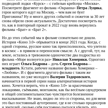
подводной лодки «Курск» – с гибелью крейсера «Москва».
Посмотрите фрагмент из фильма «Окраина»
Петра Луцика
,
герои которого идут на Москву, – чем вам не бунт
Пригожина? Ну и много других событий и сюжетов за 30 лет
снова обрели свою актуальность. Достаточно посмотреть на
то, как в повторный прокат в 2022 году вновь вернулись
фильмы «Брат» и «Брат 2».
Но до этих событий мы в фильме сознательно не дошли.
История «Кино 3.0» обрывается в конце 2021 года. Когда, с
одной стороны, русское кино так преисполнилось, что улетело
в космос – в прямом и переносном смысле. А с другой, тут, на
земле, остались в тревожном одиночестве два подростка из
фильма «Море волнуется раз»
Николая Хомерики.
Одногоиз
них играет
Ольга Бодрова
– дочь
Сергея Бодрова
—
младшего.
Кстати, рабочее название фильма Хомерики –
«Любовь». И с фрагмента другого фильма с таким же
названием, но уже молодого
Валерия Тодоровского
,
начинается в первой серии наша альтернативная история
кино. Хочется верить, что в «Кино 3.0» за красочными
локациями, съёмками, монтажом, как бы весёлым саундтреком
и общей сентиментальностью чувствуется болезненное
высказывание. Не знаю, видно ли это со стороны, но для меня
это был постоянный аутотренинг, где я не столько продюсеров
и зрителей, сколько себя постоянно пытался убедить, что