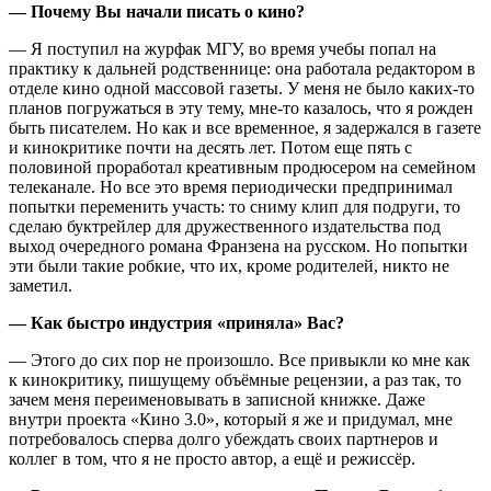
— Почему Вы начали писать о кино
?
— Я поступил на журфак МГУ, во время учебы попал на
практику к дальней родственнице: она работала редактором в
отделе кино одной массовой газеты. У меня не было каких-то
планов погружаться в эту тему, мне-то казалось, что я рожден
быть писателем. Но как и все временное, я задержался в газете
и кинокритике почти на десять лет. Потом еще пять с
половиной проработал креативным продюсером на семейном
телеканале. Но все это время периодически предпринимал
попытки переменить участь: то сниму клип для подруги, то
сделаю буктрейлер для дружественного издательства под
выход очередного романа Франзена на русском. Но попытки
эти были такие робкие, что их, кроме родителей, никто не
заметил.
— Как быстро индустрия «приняла» Вас
?
— Этого до сих пор не произошло. Все привыкли ко мне как
к кинокритику, пишущему объёмные рецензии, а раз так, то
зачем меня переименовывать в записной книжке. Даже
внутри проекта «Кино 3.0», который я же и придумал, мне
потребовалось сперва долго убеждать своих партнеров и
коллег в том, что я не просто автор, а ещё и режиссёр.