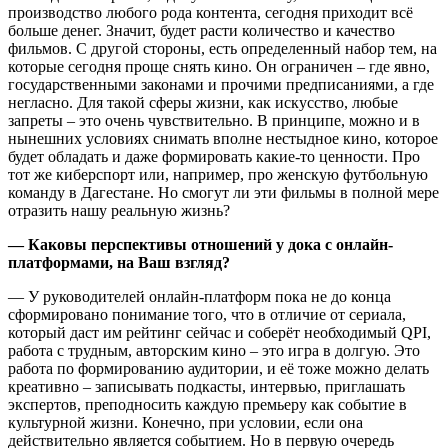
производство любого рода контента, сегодня приходит всё
больше денег. Значит, будет расти количество и качество
фильмов. С другой стороны, есть определенный набор тем, на
которые сегодня проще снять кино. Он ограничен – где явно,
государственными законами и прочими предписаниями, а где
негласно. Для такой сферы жизни, как искусство, любые
запреты – это очень чувствительно. В принципе, можно и в
нынешних условиях снимать вполне нестыдное кино, которое
будет обладать и даже формировать какие-то ценности. Про
тот же киберспорт или, например, про женскую футбольную
команду в Дагестане. Но смогут ли эти фильмы в полной мере
отразить нашу реальную жизнь?
— Каковы перспективы отношений у дока с онлайн-
платформами, на Ваш взгляд
?
— У руководителей онлайн-платформ пока не до конца
сформировано понимание того, что в отличие от сериала,
который даст им рейтинг сейчас и соберёт необходимый QPI,
работа с трудным, авторским кино – это игра в долгую. Это
работа по формированию аудитории, и её тоже можно делать
креативно – записывать подкасты, интервью, приглашать
экспертов, преподносить каждую премьеру как событие в
культурной жизни. Конечно, при условии, если она
действительно является событием. Но в первую очередь