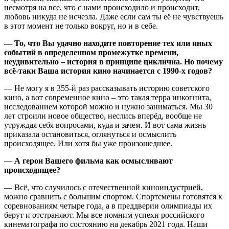
несмотря на все, что с нами происходило и происходит,
любовь никуда не исчезла. Даже если сам ты её не чувствуешь
в этот момент не только вокруг, но и в себе.
— То, что Вы удачно находите повторение тех или иных
событий в определенном промежутке времени,
неудивительно – история в принципе циклична. Но почему
всё-таки Ваша история кино начинается с 1990-х годов
?
— Не могу я в 355-й раз рассказывать историю советского
кино, а вот современное кино – это такая терра инкогнита,
исследованием которой можно и нужно заниматься. Мы 30
лет строили новое общество, неслись вперёд, вообще не
утруждая себя вопросами, куда и зачем. И вот сама жизнь
приказала остановиться, оглянуться и осмыслить
происходящее. Или хотя бы уже произошедшее.
— А герои Вашего фильма как осмысливают
происходящее
?
— Всё, что случилось с отечественной киноиндустрией,
можно сравнить с большим спортом. Спортсмены готовятся к
соревнованиям четыре года, а в преддверии олимпиады их
берут и отстраняют. Мы все помним успехи российского
кинематографа по состоянию на декабрь 2021 года. Наши