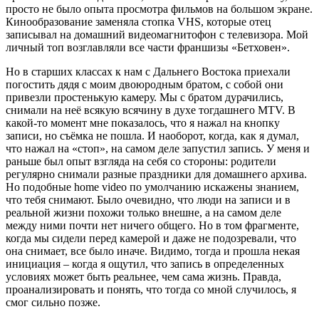
просто не было опыта просмотра фильмов на большом экране.
Кинообразование заменяла стопка VHS, которые отец
записывал на домашний видеомагнитофон с телевизора. Мой
личный топ возглавляли все части франшизы «Бетховен».
Но в старших классах к нам с Дальнего Востока приехали
погостить дядя с моим двоюродным братом, с собой они
привезли простенькую камеру. Мы с братом дурачились,
снимали на неё всякую всячину в духе тогдашнего MTV. В
какой-то момент мне показалось, что я нажал на кнопку
записи, но съёмка не пошла. И наоборот, когда, как я думал,
что нажал на «стоп», на самом деле запустил запись. У меня и
раньше был опыт взгляда на себя со стороны: родители
регулярно снимали разные праздники для домашнего архива.
Но подобные home video по умолчанию искажены знанием,
что тебя снимают. Было очевидно, что люди на записи и в
реальной жизни похожи только внешне, а на самом деле
между ними почти нет ничего общего. Но в том фрагменте,
когда мы сидели перед камерой и даже не подозревали, что
она снимает, все было иначе. Видимо, тогда и прошла некая
инициация – когда я ощутил, что запись в определенных
условиях может быть реальнее, чем сама жизнь. Правда,
проанализировать и понять, что тогда со мной случилось, я
смог сильно позже.