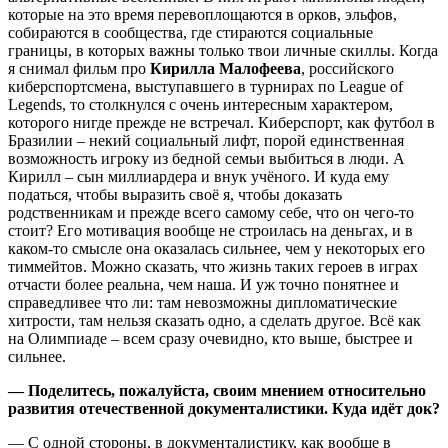
которые на это время перевоплощаются в орков, эльфов,
собираются в сообщества, где стираются социальные
границы, в которых важны только твои личные скиллы. Когда
я снимал фильм про
Кирилла Малофеева
, российского
киберспортсмена, выступавшего в турнирах по League of
Legends, то столкнулся с очень интересным характером,
которого нигде прежде не встречал. Киберспорт, как футбол в
Бразилии – некий социальный лифт, порой единственная
возможность игроку из бедной семьи выбиться в люди. А
Кирилл – сын миллиардера и внук учёного. И куда ему
податься, чтобы выразить своё я, чтобы доказать
родственникам и прежде всего самому себе, что он чего-то
стоит? Его мотивация вообще не строилась на деньгах, и в
каком-то смысле она оказалась сильнее, чем у некоторых его
тиммейтов. Можно сказать, что жизнь таких героев в играх
отчасти более реальна, чем наша. И уж точно понятнее и
справедливее что ли: там невозможны дипломатические
хитрости, там нельзя сказать одно, а сделать другое. Всё как
на Олимпиаде – всем сразу очевидно, кто выше, быстрее и
сильнее.
— Поделитесь, пожалуйста, своим мнением относительно
развития отечественной документалистики. Куда идёт док
?
— С одной стороны, в документалистику, как вообще в