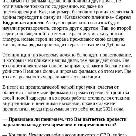
и фрагменты фильма идеально дополняли друг друга, не
отличаясь не только по содержанию, но даже по
цветокоррекции. Как, например, бесшовно хроника чеченской
войны переходит в сцену из «Кавказского пленника»
Сергея
Бодрова-старшего
. А спустя время кино и жизнь будто
начали противоречить, спорить друг с другом. Так, во второй
серии, посвященной в том числе расцвету и закату эпохи
гламура, новые герои на экране проживают свою сладкую
жизнь, пока рядом происходит теракт в театре на Дубровке.
Это принцип, по которому должно было идти повествование,
и который чем ближе к нашим дням, тем чаще даёт сбой. Где-
то сопротивляется материал: например, теракт в Беслане или
убийство Немцова были, а игровых фильмов об этом нет. Где-
то сама реальность уворачивается от фиксации.
В итоге из предполагаемой лёгкой прогулки, счастья от
общения с любимыми фильмами и режиссёрами, устройства
своей новой карьеры, я во время работы столкнулся с такими
внутренними и внешними вызовами, о каких даже не
предполагал, когда придумывал это всё в конце 2021 года.
— Правильно ли понимаем, что Вы пытаетесь провести
параллели между тем временем и современностью
?
— Конечно. Чеченская война ассоциируется с СВО, гибель