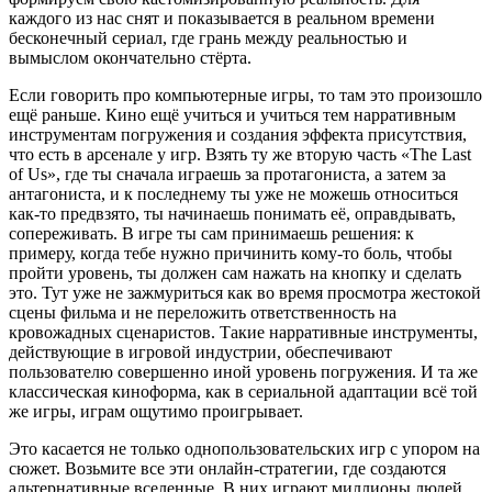
каждого из нас снят и показывается в реальном времени
бесконечный сериал, где грань между реальностью и
вымыслом окончательно стёрта.
Если говорить про компьютерные игры, то там это произошло
ещё раньше. Кино ещё учиться и учиться тем нарративным
инструментам погружения и создания эффекта присутствия,
что есть в арсенале у игр. Взять ту же вторую часть «The Last
of Us», где ты сначала играешь за протагониста, а затем за
антагониста, и к последнему ты уже не можешь относиться
как-то предвзято, ты начинаешь понимать её, оправдывать,
сопереживать. В игре ты сам принимаешь решения: к
примеру, когда тебе нужно причинить кому-то боль, чтобы
пройти уровень, ты должен сам нажать на кнопку и сделать
это. Тут уже не зажмуриться как во время просмотра жестокой
сцены фильма и не переложить ответственность на
кровожадных сценаристов. Такие нарративные инструменты,
действующие в игровой индустрии, обеспечивают
пользователю совершенно иной уровень погружения. И та же
классическая киноформа, как в сериальной адаптации всё той
же игры, играм ощутимо проигрывает.
Это касается не только однопользовательских игр с упором на
сюжет. Возьмите все эти онлайн-стратегии, где создаются
альтернативные вселенные. В них играют миллионы людей,