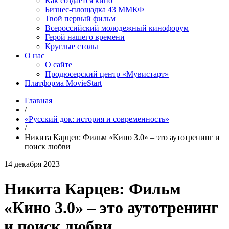
Как создаётся кино
Бизнес-площадка 43 ММКФ
Твой первый фильм
Всероссийский молодежный кинофорум
Герой нашего времени
Круглые столы
О нас
О сайте
Продюсерский центр «Мувистарт»
Платформа MovieStart
Главная
/
«Русский док: история и современность»
/
Никита Карцев: Фильм «Кино 3.0» – это аутотренинг и
поиск любви
14 декабря 2023
Никита Карцев: Фильм
«Кино 3.0» – это аутотренинг
и поиск любви