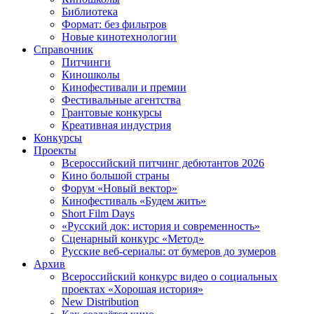
Библиотека
Формат: без фильтров
Новые кинотехнологии
Справочник
Питчинги
Киношколы
Кинофестивали и премии
Фестивальные агентства
Грантовые конкурсы
Креативная индустрия
Конкурсы
Проекты
Всероссийский питчинг дебютантов 2026
Кино большой страны
Форум «Новый вектор»
Кинофестиваль «Будем жить»
Short Film Days
«Русский док: история и современность»
Сценарный конкурс «Метод»
Русские веб-сериалы: от бумеров до зумеров
Архив
Всероссийский конкурс видео о социальных
проектах «Хорошая история»
New Distribution