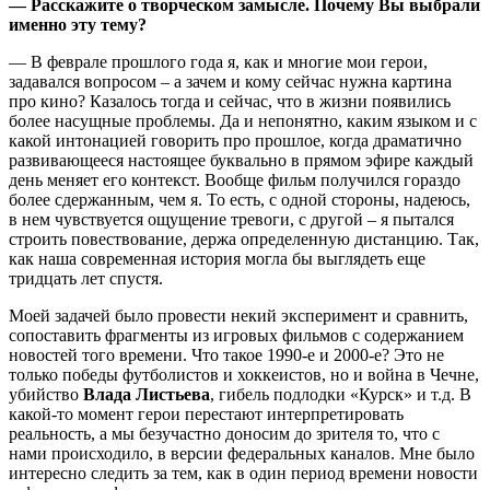
— Расскажите о творческом замысле. Почему Вы выбрали
именно эту тему
?
— В феврале прошлого года я, как и многие мои герои,
задавался вопросом – а зачем и кому сейчас нужна картина
про кино? Казалось тогда и сейчас, что в жизни появились
более насущные проблемы. Да и непонятно, каким языком и с
какой интонацией говорить про прошлое, когда драматично
развивающееся настоящее буквально в прямом эфире каждый
день меняет его контекст. Вообще фильм получился гораздо
более сдержанным, чем я. То есть, с одной стороны, надеюсь,
в нем чувствуется ощущение тревоги, с другой – я пытался
строить повествование, держа определенную дистанцию. Так,
как наша современная история могла бы выглядеть еще
тридцать лет спустя.
Моей задачей было провести некий эксперимент и сравнить,
сопоставить фрагменты из игровых фильмов с содержанием
новостей того времени. Что такое 1990-е и 2000-е? Это не
только победы футболистов и хоккеистов, но и война в Чечне,
убийство
Влада Листьева
, гибель подлодки «Курск» и т.д. В
какой-то момент герои перестают интерпретировать
реальность, а мы безучастно доносим до зрителя то, что с
нами происходило, в версии федеральных каналов. Мне было
интересно следить за тем, как в один период времени новости