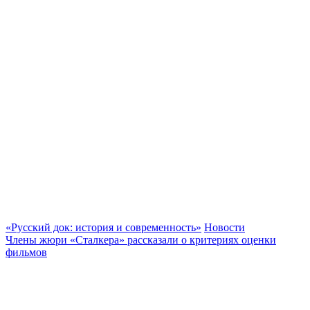
«Русский док: история и современность»
Новости
Члены жюри «Сталкера» рассказали о критериях оценки
фильмов