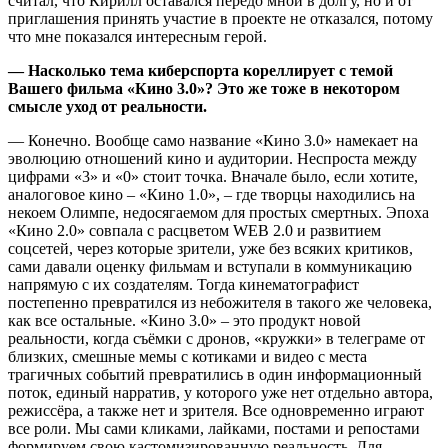
считал, что Кирилл оставался передо мной в долгу, но и от
приглашения принять участие в проекте не отказался, потому
что мне показался интересным герой.
— Насколько тема киберспорта кореллирует с темой
Вашего фильма «Кино 3.0
»
?
Это же тоже в некотором
смысле уход от реальности.
— Конечно. Вообще само название «Кино 3.0» намекает на
эволюцию отношений кино и аудитории. Неспроста между
цифрами «3» и «0» стоит точка. Вначале было, если хотите,
аналоговое кино – «Кино 1.0», – где творцы находились на
некоем Олимпе, недосягаемом для простых смертных. Эпоха
«Кино 2.0» совпала с расцветом WEB 2.0 и развитием
соцсетей, через которые зрители, уже без всяких критиков,
сами давали оценку фильмам и вступали в коммуникацию
напрямую с их создателям. Тогда кинематографист
постепенно превратился из небожителя в такого же человека,
как все остальные. «Кино 3.0» – это продукт новой
реальности, когда съёмки с дронов, «кружки» в телеграме от
близких, смешные мемы с котиками и видео с места
трагичных событий превратились в один информационный
поток, единый нарратив, у которого уже нет отдельно автора,
режиссёра, а также нет и зрителя. Все одновременно играют
все роли. Мы сами кликами, лайками, постами и репостами
формируем свою кастомизированную реальность. Для