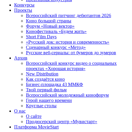
Конкурсы
Проекты
Всероссийский питчинг дебютантов 2026
Кино большой страны
Форум «Новый вектор»
Кинофестиваль «Будем жить»
Short Film Days
«Русский док: история и современность»
Сценарный конкурс «Метод»
Русские веб-сериалы: от бумеров до зумеров
Архив
Всероссийский конкурс видео о социальных
проектах «Хорошая история»
New Distribution
Как создаётся кино
Бизнес-площадка 43 ММКФ
Твой первый фильм
Всероссийский молодежный кинофорум
Герой нашего времени
Круглые столы
О нас
О сайте
Продюсерский центр «Мувистарт»
Платформа MovieStart