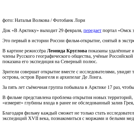
фото: Наталья Волкова / Фотобанк Лори
Док «В Арктику» выходит 29 февраля,
передает
портал «Омск з
Это первый в истории России фильм-открытие, снятый в экст
В картине режиссёра
Леонида Круглова
показаны удалённые и
члены Русского географического общества, учёные Российско
показана его экспедиция на Северный полюс.
Зрители совершат открытие вместе с исследователями, увидят
острова, остров Врангеля и архипелаг Де Лонга.
За пять лет съёмочная группа побывала в Арктике 17 раз, чтоб
В фильме представлена проблема открытия новых территорий, в
«измерят» глубины входа в ранее не обследованный залив Грея
Благодаря фильму каждый сможет не только стать исследовател
экспедиций XVII века, познакомиться с моржами и белыми ме