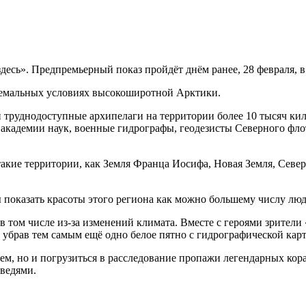
десь». Предпремьерный показ пройдёт днём ранее, 28 февраля, 
ремальных условиях высокоширотной Арктики.
 труднодоступные архипелаги на территории более 10 тысяч ки
й академии наук, военные гидрографы, геодезисты Северного ф
 такие территории, как Земля Франца Иосифа, Новая Земля, Сев
ы показать красоты этого региона как можно большему числу люд
 том числе из-за изменений климата. Вместе с героями зрители
, убрав тем самым ещё одно белое пятно с гидрографической кар
ем, но и погрузиться в расследование пропажи легендарных кор
дведями.