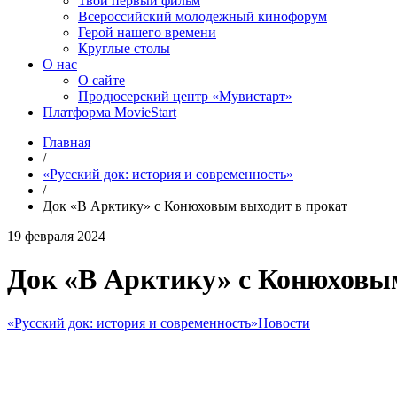
Твой первый фильм
Всероссийский молодежный кинофорум
Герой нашего времени
Круглые столы
О нас
О сайте
Продюсерский центр «Мувистарт»
Платформа MovieStart
Главная
/
«Русский док: история и современность»
/
Док «В Арктику» с Конюховым выходит в прокат
19 февраля 2024
Док «В Арктику» с Конюховы
«Русский док: история и современность»
Новости