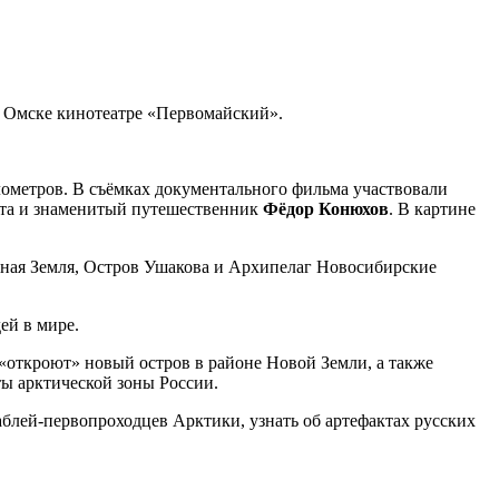
в Омске кинотеатре «Первомайский».
лометров. В съёмках документального фильма участвовали
лота и знаменитый путешественник
Фёдор Конюхов
. В картине
ерная Земля, Остров Ушакова и Архипелаг Новосибирские
ей в мире.
 «откроют» новый остров в районе Новой Земли, а также
ты арктической зоны России.
аблей-первопроходцев Арктики, узнать об артефактах русских