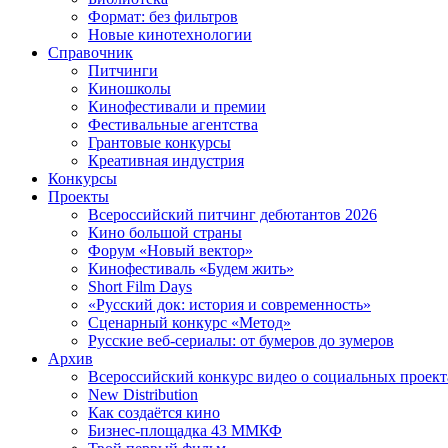
Формат: без фильтров
Новые кинотехнологии
Справочник
Питчинги
Киношколы
Кинофестивали и премии
Фестивальные агентства
Грантовые конкурсы
Креативная индустрия
Конкурсы
Проекты
Всероссийский питчинг дебютантов 2026
Кино большой страны
Форум «Новый вектор»
Кинофестиваль «Будем жить»
Short Film Days
«Русский док: история и современность»
Сценарный конкурс «Метод»
Русские веб-сериалы: от бумеров до зумеров
Архив
Всероссийский конкурс видео о социальных проек
New Distribution
Как создаётся кино
Бизнес-площадка 43 ММКФ