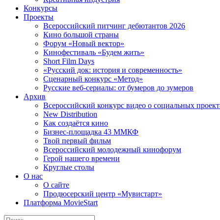
Конкурсы
Проекты
Всероссийский питчинг дебютантов 2026
Кино большой страны
Форум «Новый вектор»
Кинофестиваль «Будем жить»
Short Film Days
«Русский док: история и современность»
Сценарный конкурс «Метод»
Русские веб-сериалы: от бумеров до зумеров
Архив
Всероссийский конкурс видео о социальных проек
New Distribution
Как создаётся кино
Бизнес-площадка 43 ММКФ
Твой первый фильм
Всероссийский молодежный кинофорум
Герой нашего времени
Круглые столы
О нас
О сайте
Продюсерский центр «Мувистарт»
Платформа MovieStart