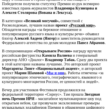
Победители получили статуэтку Премии из рук всемирно
известных пранк-журналистов
Владимира Кузнецова и
Алексея Столярова (Вована и Лексуса).
В категории
«Великий могучий»,
совместной с
Росмолодежью, лучшим назван
проект
«Русский мир»
.
Обладателя награды «за бережное отношение и
популяризацию русского языка и культуры речи» объявил
блогер
Алексей Авдеев (Янгер)
и заместитель руководителя
Федерального агентства по делам молодежи
Павел Абрамов
.
В спецноминации
«Открываем Россию»
награду вручили
российская фигуристка
Камила Валиева
и генеральный
директор АНО «Диалог»
Владимир Табак.
Сразу два проекта
в этой категории названы лучшими. Это авторский проект
Маргариты Лянге
«Национальный акцент»
и авторский
проект
Марии Шаховой
«
Мы и они
»
. Работы отмечены «за
популяризацию этнического, географического, языкового и
культурного многоцветия России, ее ценностей и людей».
Вечер для участников Фестиваля продолжился на
федеральной территории «Сириус». Там прошла
Звездная
ночь Премии ИРИ
– масштабное мультижанровое шоу под
открытым небом, где прозвучали эксклюзивные премьеры
музыкальных хедлайнеров Премии в обрамлении цифрового