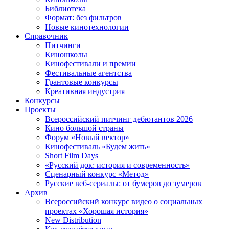
Библиотека
Формат: без фильтров
Новые кинотехнологии
Справочник
Питчинги
Киношколы
Кинофестивали и премии
Фестивальные агентства
Грантовые конкурсы
Креативная индустрия
Конкурсы
Проекты
Всероссийский питчинг дебютантов 2026
Кино большой страны
Форум «Новый вектор»
Кинофестиваль «Будем жить»
Short Film Days
«Русский док: история и современность»
Сценарный конкурс «Метод»
Русские веб-сериалы: от бумеров до зумеров
Архив
Всероссийский конкурс видео о социальных
проектах «Хорошая история»
New Distribution