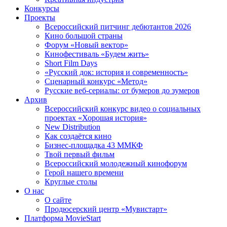
Конкурсы
Проекты
Всероссийский питчинг дебютантов 2026
Кино большой страны
Форум «Новый вектор»
Кинофестиваль «Будем жить»
Short Film Days
«Русский док: история и современность»
Сценарный конкурс «Метод»
Русские веб-сериалы: от бумеров до зумеров
Архив
Всероссийский конкурс видео о социальных
проектах «Хорошая история»
New Distribution
Как создаётся кино
Бизнес-площадка 43 ММКФ
Твой первый фильм
Всероссийский молодежный кинофорум
Герой нашего времени
Круглые столы
О нас
О сайте
Продюсерский центр «Мувистарт»
Платформа MovieStart