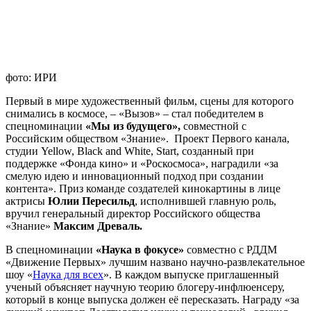
фото: ИРИ
Первый в мире художественный фильм, сцены для которого
снимались в космосе, – «Вызов» – стал победителем в
спецноминации
«Мы из будущего»,
совместной с
Российским обществом «Знание».
Проект Первого канала,
студии Yellow, Black and White, Start, созданный при
поддержке «Фонда кино» и «Роскосмоса», наградили «за
смелую идею и инновационный подход при создании
контента». Приз команде создателей кинокартины в лице
актрисы
Юлии Пересильд
, исполнившей главную роль,
вручил генеральный директор Российского общества
«Знание»
Максим Древаль.
В спецноминации
«Наука в фокусе»
совместно с РДДМ
«Движение Первых» лучшим названо научно-развлекательное
шоу «
Наука для всех
». В каждом выпуске приглашенный
ученый объясняет научную теорию блогеру-инфлюенсеру,
который в конце выпуска должен её пересказать. Награду «за