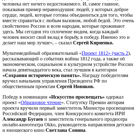
человека нет ничего недостижимого. И, самое главное,
показывая пример неравнодушия: людей, у которых доброе
сердце, людей, которые готовы объединиться для того, чтобы
вместе справиться с любым вызовом, любой бедой. Это очень
свойственно России и всем народам, которые проживают
здесь. Мы сегодня это сплочение видим, когда каждый
человек вносит свой вклад в борьбу, в победу. Именно это и
делает наш мир лучше», – сказал
Сергей Кириенко.
Мультимедийный образовательный «
Проект 1812» (часть 2
),
рассказывающий о событиях войны 1812 года, а также об
экономическом, социальном и культурном устройстве России
начала девятнадцатого века, стал лучшим в категории
«Сохраняя историческую память».
Награду победителям
вручил начальник управления Президента РФ по
общественным проектам
Сергей Новиков.
Победу в номинации
«Искусство просвещать»
одержал
проект «
Образцовое чтение
». Статуэтку Премии авторам
проекта вручили первый заместитель Министра просвещения
Российской Федерации, член Конкурсного комитета ИРИ
Александр Бугаев
и заместитель генерального продюсера
онлайн-кинотеатра Okko, руководитель направления детского
и юношеского кино
Светлана Сонина
.