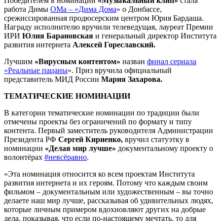
Победителем в номинации
«Музыкальный клип»
стала
работа Димы
ОМа – «Дима Дома
» о Донбассе,
срежиссированная продюсерским центром Юрия Бардаша.
Награду исполнителю вручили телеведущая, лауреат Премии
ИРИ
Юлия Барановская
и генеральный директор Института
развития интернета
Алексей Гореславский.
Лучшим
«Вирусным контентом»
назван
финал сериала
«Реальные пацаны
». Приз вручила официальный
представитель МИД России
Мария Захарова.
ТЕМАТИЧЕСКИЕ НОМИНАЦИИ
В категории тематические номинации по традиции были
отмечены проекты без ограничений по формату и типу
контента. Первый заместитель руководителя Администрации
Президента РФ
Сергей Кириенко,
вручил статуэтку в
номинации
«Делая мир лучше»
документальному проекту о
волонтёрах
#невсёравно
.
«Эта номинация относится ко всем проектам Института
развития интернета и их героям. Потому что каждым своим
фильмом – документальным или художественным – вы точно
делаете наш мир лучше, рассказывая об удивительных людях,
которые личным примером вдохновляют других на добрые
дела, показывая, что если по-настоящему мечтать, то для