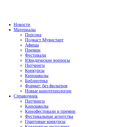
Новости
Материалы
Персона
Подкаст Мувистарт
Афиша
Премии
Фестивали
Юридические вопросы
Питчинги
Конкурсы
Киношколы
Библиотека
Формат: без фильтров
Новые кинотехнологии
Справочник
Питчинги
Киношколы
Кинофестивали и премии
Фестивальные агентства
Грантовые конкурсы
Креативная индустрия