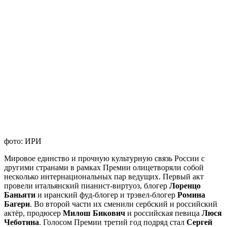
фото: ИРИ
Мировое единство и прочную культурную связь России с
другими странами в рамках Премии олицетворяли собой
несколько интернациональных пар ведущих. Первый акт
провели итальянский пианист-виртуоз, блогер
Лоренцо
Баньяти
и иранский фуд-блогер и трэвел-блогер
Ромина
Багери
. Во второй части их сменили сербский и российский
актёр, продюсер
Милош Бикович
и российская певица
Люся
Чеботина
. Голосом Премии третий год подряд стал
Сергей