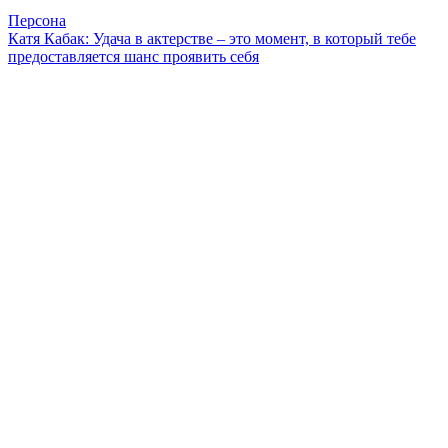
Персона
Катя Кабак: Удача в актерстве – это момент, в который тебе
предоставляется шанс проявить себя