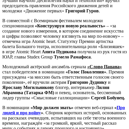
лучший научпоп Десятилетия науки и технологий» вручил
председатель правления Российского движения детей и
молодежи «Движение первых»
Григорий Гуров
.
В совместной с Всемирным фестивалем молодежи
спецноминация
«Конструируя новую реальность»
– «за
создание нового измерения, в котором соединение искусства
и цифры позволяют человеку взглянуть на мир по-новому» –
отмечена игра Atomic heart. Статуэтку Премии артистка
балета Большого театра, исполнительница роли «Близняшек»
в игре Atomic Heart
Анита Пудикова
получила из рук гостя из
ЮАР, главы Studex Group
Тумело Рамафоса
.
Молодежный актёрский ансамбль сериала
«Слово Пацана»
стал победителем в номинации
«Голос Поколения»
. Премия
присуждена «за миссию быть ответственным голосом своего
поколения», её вручили актерам
Григорию Дуднику
и
Ярославу Могильникову
блогер, интервьюер
Лилия
Абрамова (Татарка ФМ)
и певец, основатель, бессменный
лидер группы «Смысловые галлюцинации»
Сергей Бобунец.
В номинации
«Мир должен знать»
отмечен веб-сериал
«
Про
людей и про войну
»
. Сборник коротких историй, основанных
на рассказах очевидцев, испытавших на себе тяготы военного
времени, награждён «за громкий, яркий, честный рассказ
миру о событиях и героях прошлого и настоящего».