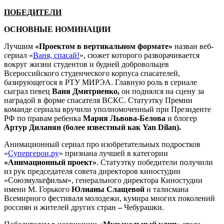
ПОБЕДИТЕЛИ
ОСНОВНЫЕ НОМИНАЦИИ
Лучшим
«Проектом в вертикальном формате»
назван веб-
сериал «
Ваня, спасай!
», сюжет которого разворачивается
вокруг жизни студентов и будней добровольцев
Всероссийского студенческого корпуса спасателей,
базирующегося в РТУ МИРЭА. Главную роль в сериале
сыграл певец
Ваня Дмитриенко
,
он поднялся на сцену за
наградой в форме спасателя ВСКС. Статуэтку Премии
команде сериала вручили уполномоченный при Президенте
РФ по правам ребенка
Мария Львова-Белова
и блогер
Артур Диланян (более известный как Yan Dilan).
Анимационный сериал про изобретательных подростков
«
Супергерои.ру
» признана лучшей в категории
«Анимационный проект»
. Статуэтку победители получили
из рук председателя совета директоров киностудии
«Союзмультфильм», генерального директора Киностудии
имени М. Горького
Юлианы Слащевой
и талисмана
Всемирного фестиваля молодежи, кумира многих поколений
россиян и жителей других стран
–
Чебурашки.