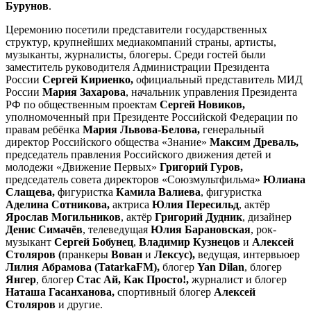
Бурунов
.
Церемонию посетили представители государственных
структур, крупнейших медиакомпаний страны, артисты,
музыканты, журналисты, блогеры. Среди гостей были
заместитель руководителя Администрации Президента
России
Сергей Кириенко,
официальный представитель МИД
России
Мария Захарова
, начальник управления Президента
РФ по общественным проектам
Сергей Новиков
,
уполномоченный при Президенте Российской Федерации по
правам ребёнка
Мария Львова-Белова,
генеральный
директор Российского общества «Знание»
Максим Древаль
,
председатель правления Российского движения детей и
молодежи «Движение Первых»
Григорий Гуров,
председатель совета директоров «Союзмультфильма»
Юлиана
Слащева,
фигуристка
Камила Валиева
, фигуристка
Аделина Сотникова,
актриса
Юлия Пересильд
, актёр
Ярослав Могильников
, актёр
Григорий Дудник
, дизайнер
Денис Симачёв
, телеведущая
Юлия Барановская
, рок-
музыкант
Сергей Бобунец
,
Владимир Кузнецов
и
Алексей
Столяров (
пранкеры
Вован
и
Лексус),
ведущая, интервьюер
Лилия Абрамова (TatarkaFM),
блогер
Yan Dilan
, блогер
Янгер
, блогер
Стас Ай, Как Просто!,
журналист и блогер
Наташа Гасанханова
,
спортивный блогер
Алексей
Столяров
и другие.