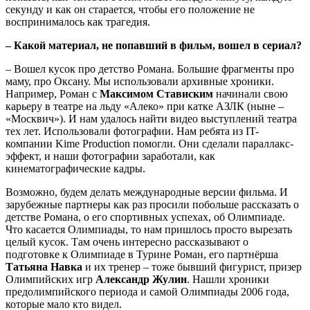
секунду и как он старается, чтобы его положение не
воспринималось как трагедия.
– Какой материал, не попавший в фильм, вошел в сериал?
– Вошел кусок про детство Романа. Большие фрагменты про
маму, про Оксану. Мы использовали архивные хроники.
Например, Роман с
Максимом Стависким
начинали свою
карьеру в театре на льду «Алеко» при катке АЗЛК (ныне –
«Москвич»). И нам удалось найти видео выступлений театра
тех лет. Использовали фотографии. Нам ребята из IT-
компании Kime Production помогли. Они сделали параллакс-
эффект, и наши фотографии заработали, как
кинематографические кадры.
Возможно, будем делать международные версии фильма. И
зарубежные партнеры как раз просили побольше рассказать о
детстве Романа, о его спортивных успехах, об Олимпиаде.
Что касается Олимпиады, то нам пришлось просто вырезать
целый кусок. Там очень интересно рассказывают о
подготовке к Олимпиаде в Турине Роман, его партнёрша
Татьяна Навка
и их тренер – тоже бывший фигурист, призер
Олимпийских игр
Александр Жулин
. Нашли хроники
предолимпийского периода и самой Олимпиады 2006 года,
которые мало кто видел.