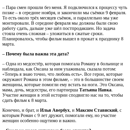
– Пара смен прошли без меня. Я подключился к процессу чуть
позже – в середине ноября, и закончили мы съёмки 9 февраля.
То есть около трёх месяцев съёмок, и параллельно мы уже
монтировали. В середине февраля мы должны были свою
работу сдать, дальше уже шёл постпродакшен. Но задача
стояла очень сложная – уложиться в сжатые сроки.
Планировалось, чтобы фильм вышел в прокат к празднику 8
марта.
– Почему была важна эта дата?
– Одна из медсестёр, которая помогала Роману в больнице и
наблюдала, как Оксана за ним ухаживала, сказала потом:
«Теперь я знаю точно, что любовь есть». Все герои, которые
окружают Романа в этом фильме, – это в большинстве своем
женщины, которые помогли ему встать на ноги. Это Оксана,
мама, дочь, медсестры, его партнерша
Татьяна Навка
.
Участие женщин в этой истории сподвигло нас на то, чтобы
сдать фильм к 8 марта.
Конечно, и брат, и
Илья Авербух
, и
Максим Ставиский
, с
которым Роман с 9 лет дружит, помогали ему, но участие
женщин особенно ощутимо и важно.