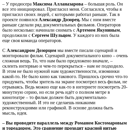
– У продюсера
Максима Алланазарова
– большая роль. Он
все это инициировал. Пригласил меня. Согласился, чтобы я
пригласил своих людей, с которыми работал раньше. Так в
проекте появился
Александр Дозорец.
Мы с ним вместе
раньше сделали ряд документальных фильмов. Операторов
было несколько: начинали снимать с
Артемом Якуниным
,
продолжили с
Сергеем Шульцом
. У каждого из них была
еще своя команда операторов.
С
Александром Дозорцом
мы вместе писали сценарий и
монтировали фильм. Сценарий документального кино – очень
сложная вещь. То, что нам было предложено вначале, –
склеить интервью и чем-то перекрыться – нам не подходило.
В этом не было нужной нам художественности, изюминки
какой-то. Не было кино как такового. Пришлось срочно что-то
придумать, чтобы зритель на экране посмотрел весь фильм, не
отрываясь. Ведь можно еще как-то в интернете посмотреть 20-
минутную серию, но если речь идёт о полном метре в
кинотеатре – то фильм должен быть документально-
художественный. И это не сделаешь никакими
реконструкциями или графикой. В основе должна быть
мысль, идея.
– Вы проводите параллель между Романом Костомаровым
и тореадором. Это сравнение проходит красной нитью