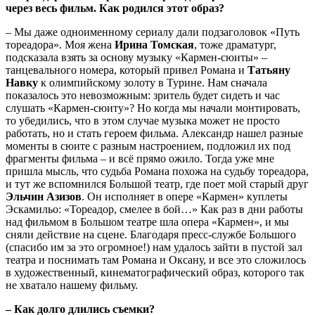
через весь фильм. Как родился этот образ?
– Мы даже одноименному сериалу дали подзаголовок «Путь
тореадора». Моя жена
Ирина Томская
, тоже драматург,
подсказала взять за основу музыку «Кармен-сюиты» –
танцевального номера, который привел Романа и
Татьяну
Навку
к олимпийскому золоту в Турине. Нам сначала
показалось это невозможным: зритель будет сидеть и час
слушать «Кармен-сюиту»? Но когда мы начали монтировать,
то убедились, что в этом случае музыка может не просто
работать, но и стать героем фильма. Александр нашел разные
моменты в сюите с разным настроением, подложил их под
фрагменты фильма – и всё прямо ожило. Тогда уже мне
пришла мысль, что судьба Романа похожа на судьбу тореадора,
и тут же вспомнился Большой театр, где поет мой старый друг
Эльчин Азизов
. Он исполняет в опере «Кармен» куплеты
Эскамильо: «Тореадор, смелее в бой…» Как раз в дни работы
над фильмом в Большом театре шла опера «Кармен», и мы
сняли действие на сцене. Благодаря пресс-службе Большого
(спасибо им за это огромное!) нам удалось зайти в пустой зал
театра и поснимать там Романа и Оксану, и все это сложилось
в художественный, кинематографический образ, которого так
не хватало нашему фильму.
– Как долго длились съемки?