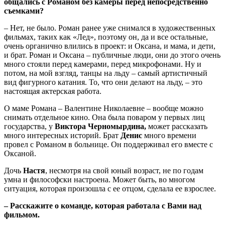
общались с Романом без камеры перед непосредственно
съемками?
– Нет, не было. Роман ранее уже снимался в художественных
фильмах, таких как «Лед», поэтому он, да и все остальные,
очень органично влились в проект: и Оксана, и мама, и дети,
и брат. Роман и Оксана – публичные люди, они до этого очень
много стояли перед камерами, перед микрофонами. Ну и
потом, на мой взгляд, танцы на льду – самый артистичный
вид фигурного катания. То, что они делают на льду, – это
настоящая актерская работа.
О маме Романа – Валентине Николаевне – вообще можно
снимать отдельное кино. Она была поваром у первых лиц
государства, у
Виктора Черномырдина,
может рассказать
много интересных историй. Брат
Денис
много времени
провел с Романом в больнице. Он поддерживал его вместе с
Оксаной.
Дочь
Настя
, несмотря на свой юный возраст, не по годам
умна и философски настроена. Может быть, во многом
ситуация, которая произошла с ее отцом, сделала ее взрослее.
– Расскажите о команде, которая работала с Вами над
фильмом.