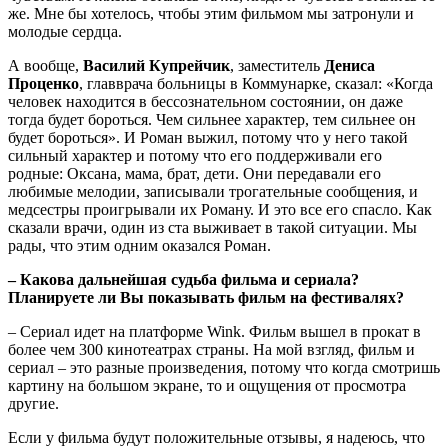
же. Мне бы хотелось, чтобы этим фильмом мы затронули и
молодые сердца.
А вообще,
Василий Купрейчик
, заместитель
Дениса
Проценко
, главврача больницы в Коммунарке, сказал: «Когда
человек находится в бессознательном состоянии, он даже
тогда будет бороться. Чем сильнее характер, тем сильнее он
будет бороться». И Роман выжил, потому что у него такой
сильный характер и потому что его поддерживали его
родные: Оксана, мама, брат, дети. Они передавали его
любимые мелодии, записывали трогательные сообщения, и
медсестры проигрывали их Роману. И это все его спасло. Как
сказали врачи, один из ста выживает в такой ситуации. Мы
рады, что этим одним оказался Роман.
– Какова дальнейшая судьба фильма и сериала?
Планируете ли Вы показывать фильм на фестивалях?
– Сериал идет на платформе Wink. Фильм вышел в прокат в
более чем 300 кинотеатрах страны. На мой взгляд, фильм и
сериал – это разные произведения, потому что когда смотришь
картину на большом экране, то и ощущения от просмотра
другие.
Если у фильма будут положительные отзывы, я надеюсь, что