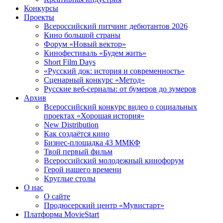
Конкурсы
Проекты
Всероссийский питчинг дебютантов 2026
Кино большой страны
Форум «Новый вектор»
Кинофестиваль «Будем жить»
Short Film Days
«Русский док: история и современность»
Сценарный конкурс «Метод»
Русские веб-сериалы: от бумеров до зумеров
Архив
Всероссийский конкурс видео о социальных
проектах «Хорошая история»
New Distribution
Как создаётся кино
Бизнес-площадка 43 ММКФ
Твой первый фильм
Всероссийский молодежный кинофорум
Герой нашего времени
Круглые столы
О нас
О сайте
Продюсерский центр «Мувистарт»
Платформа MovieStart