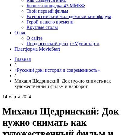
Как создаётся кино
Бизнес-площадка 43 ММКФ
Твой первый фильм
Всероссийский молодежный кинофорум
Герой нашего времени
Круглые столы
О нас
О сайте
Продюсерский центр «Мувистарт»
Платформа MovieStart
Главная
/
«Русский док: история и современность»
/
Михаил Щедринский: Док нужно снимать как
художественный фильм и наоборот
14 марта 2024
Михаил Щедринский: Док
нужно снимать как
художественный фильм и