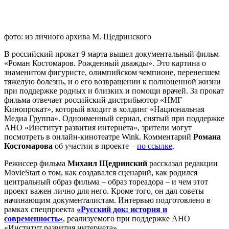
фото: из личного архива М. Щедринского
В российский прокат 9 марта вышел документальный фильм
«Роман Костомаров. Рожденный дважды». Это картина о
знаменитом фигуристе, олимпийском чемпионе, перенесшем
тяжелую болезнь, и о его возвращении к полноценной жизни
при поддержке родных и близких и помощи врачей. За прокат
фильма отвечает российский дистрибьютор «НМГ
Кинопрокат», который входит в холдинг «Национальная
Медиа Группа». Одноименный сериал, снятый при поддержке
АНО «Институт развития интернета», зрители могут
посмотреть в онлайн-кинотеатре Wink. Комментарий
Романа
Костомарова
об участии в проекте –
по ссылке
.
Режиссер фильма
Михаил Щедринский
рассказал редакции
MovieStart о том, как создавался сценарий, как родился
центральный образ фильма – образ тореадора – и чем этот
проект важен лично для него. Кроме того, он дал советы
начинающим документалистам. Интервью подготовлено в
рамках спецпроекта
«Русский док: история и
современность»
, реализуемого при поддержке АНО
«Институт развития интернета».