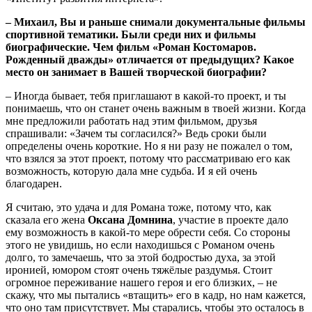
– Михаил, Вы и раньше снимали документальные фильмы
спортивной тематики. Были среди них и фильмы
биографические. Чем фильм «Роман Костомаров.
Рожденный дважды» отличается от предыдущих? Какое
место он занимает в Вашей творческой биографии?
– Иногда бывает, тебя приглашают в какой-то проект, и ты
понимаешь, что он станет очень важным в твоей жизни. Когда
мне предложили работать над этим фильмом, друзья
спрашивали: «Зачем ты согласился?» Ведь сроки были
определены очень короткие. Но я ни разу не пожалел о том,
что взялся за этот проект, потому что рассматриваю его как
возможность, которую дала мне судьба. И я ей очень
благодарен.
Я считаю, это удача и для Романа тоже, потому что, как
сказала его жена
Оксана Домнина
, участие в проекте дало
ему возможность в какой-то мере обрести себя. Со стороны
этого не увидишь, но если находишься с Романом очень
долго, то замечаешь, что за этой бодростью духа, за этой
иронией, юмором стоят очень тяжёлые раздумья. Стоит
огромное переживание нашего героя и его близких, – не
скажу, что мы пытались «втащить» его в кадр, но нам кажется,
что оно там присутствует. Мы старались, чтобы это осталось в