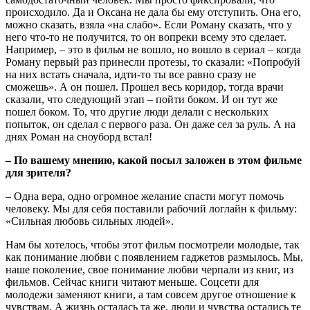
происходило. Да и Оксана не дала бы ему отступить. Она его,
можно сказать, взяла «на слабо». Если Роману сказать, что у
него что-то не получится, то он вопреки всему это сделает.
Например, – это в фильм не вошло, но вошло в сериал – когда
Роману первый раз принесли протезы, то сказали: «Попробуй
на них встать сначала, идти-то ты все равно сразу не
сможешь». А он пошел. Прошел весь коридор, тогда врачи
сказали, что следующий этап – пойти боком. И он тут же
пошел боком. То, что другие люди делали с нескольких
попыток, он сделал с первого раза. Он даже сел за руль. А на
днях Роман на сноуборд встал!
– По вашему мнению, какой посыл заложен в этом фильме
для зрителя?
– Одна вера, одно огромное желание спасти могут помочь
человеку. Мы для себя поставили рабочий логлайн к фильму:
«Сильная любовь сильных людей».
Нам бы хотелось, чтобы этот фильм посмотрели молодые, так
как понимание любви с появлением гаджетов размылось. Мы,
наше поколение, свое понимание любви черпали из книг, из
фильмов. Сейчас книги читают меньше. Соцсети для
молодежи заменяют книги, а там совсем другое отношение к
чувствам. А жизнь осталась та же, люди и чувства остались те