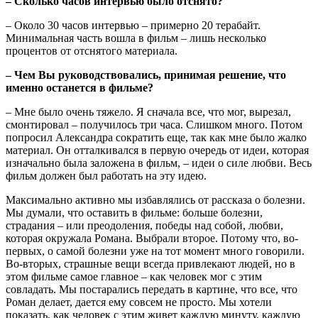
– Сколько часов интервью было отснято?
– Около 30 часов интервью – примерно 20 терабайт.
Минимальная часть вошла в фильм – лишь несколько
процентов от отснятого материала.
– Чем Вы руководствовались, принимая решение, что
именно останется в фильме?
– Мне было очень тяжело. Я сначала все, что мог, вырезал,
смонтировал – получилось три часа. Слишком много. Потом
попросил Александра сократить еще, так как мне было жалко
материал. Он отталкивался в первую очередь от идеи, которая
изначально была заложена в фильм, – идеи о силе любви. Весь
фильм должен был работать на эту идею.
Максимально активно мы избавлялись от рассказа о болезни.
Мы думали, что оставить в фильме: больше болезни,
страдания – или преодоления, победы над собой, любви,
которая окружала Романа. Выбрали второе. Потому что, во-
первых, о самой болезни уже на тот момент много говорили.
Во-вторых, страшные вещи всегда привлекают людей, но в
этом фильме самое главное – как человек мог с этим
совладать. Мы постарались передать в картине, что все, что
Роман делает, дается ему совсем не просто. Мы хотели
показать, как человек с этим живет каждую минуту, каждую