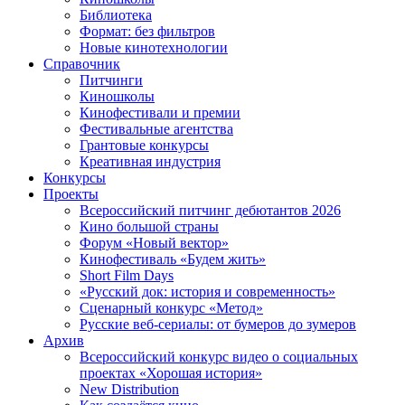
Библиотека
Формат: без фильтров
Новые кинотехнологии
Справочник
Питчинги
Киношколы
Кинофестивали и премии
Фестивальные агентства
Грантовые конкурсы
Креативная индустрия
Конкурсы
Проекты
Всероссийский питчинг дебютантов 2026
Кино большой страны
Форум «Новый вектор»
Кинофестиваль «Будем жить»
Short Film Days
«Русский док: история и современность»
Сценарный конкурс «Метод»
Русские веб-сериалы: от бумеров до зумеров
Архив
Всероссийский конкурс видео о социальных
проектах «Хорошая история»
New Distribution