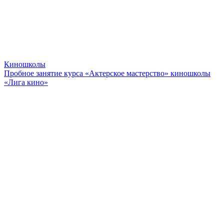
Киношколы
Пробное занятие курса «Актерское мастерство» киношколы
«Лига кино»