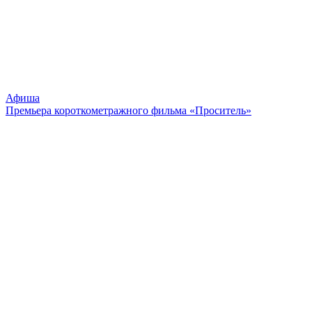
Афиша
Премьера короткометражного фильма «Проситель»