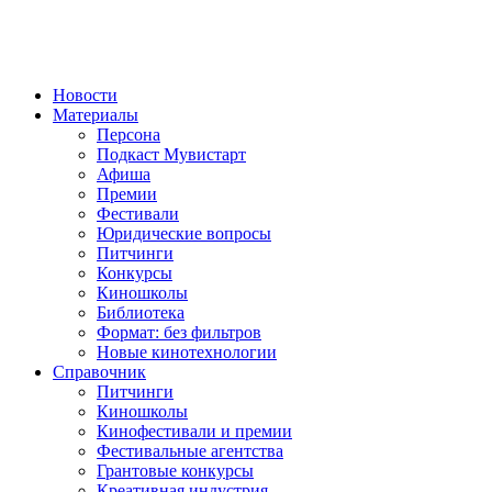
Новости
Материалы
Персона
Подкаст Мувистарт
Афиша
Премии
Фестивали
Юридические вопросы
Питчинги
Конкурсы
Киношколы
Библиотека
Формат: без фильтров
Новые кинотехнологии
Справочник
Питчинги
Киношколы
Кинофестивали и премии
Фестивальные агентства
Грантовые конкурсы
Креативная индустрия