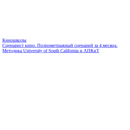
Киношколы
Сценарист кино. Полнометражный сценарий за 4 месяца.
Методика University of South California и АПКиТ