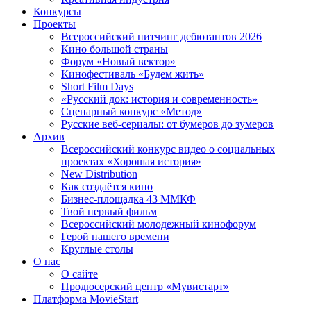
Конкурсы
Проекты
Всероссийский питчинг дебютантов 2026
Кино большой страны
Форум «Новый вектор»
Кинофестиваль «Будем жить»
Short Film Days
«Русский док: история и современность»
Сценарный конкурс «Метод»
Русские веб-сериалы: от бумеров до зумеров
Архив
Всероссийский конкурс видео о социальных
проектах «Хорошая история»
New Distribution
Как создаётся кино
Бизнес-площадка 43 ММКФ
Твой первый фильм
Всероссийский молодежный кинофорум
Герой нашего времени
Круглые столы
О нас
О сайте
Продюсерский центр «Мувистарт»
Платформа MovieStart