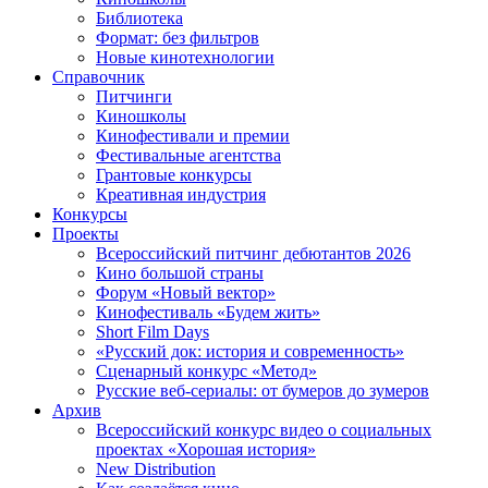
Библиотека
Формат: без фильтров
Новые кинотехнологии
Справочник
Питчинги
Киношколы
Кинофестивали и премии
Фестивальные агентства
Грантовые конкурсы
Креативная индустрия
Конкурсы
Проекты
Всероссийский питчинг дебютантов 2026
Кино большой страны
Форум «Новый вектор»
Кинофестиваль «Будем жить»
Short Film Days
«Русский док: история и современность»
Сценарный конкурс «Метод»
Русские веб-сериалы: от бумеров до зумеров
Архив
Всероссийский конкурс видео о социальных
проектах «Хорошая история»
New Distribution