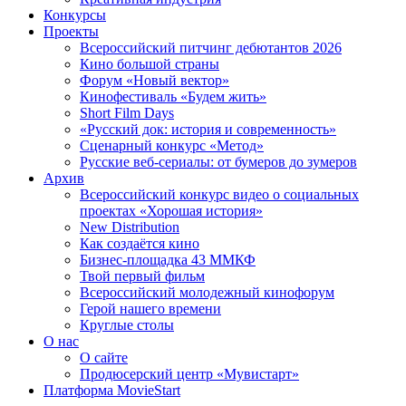
Конкурсы
Проекты
Всероссийский питчинг дебютантов 2026
Кино большой страны
Форум «Новый вектор»
Кинофестиваль «Будем жить»
Short Film Days
«Русский док: история и современность»
Сценарный конкурс «Метод»
Русские веб-сериалы: от бумеров до зумеров
Архив
Всероссийский конкурс видео о социальных
проектах «Хорошая история»
New Distribution
Как создаётся кино
Бизнес-площадка 43 ММКФ
Твой первый фильм
Всероссийский молодежный кинофорум
Герой нашего времени
Круглые столы
О нас
О сайте
Продюсерский центр «Мувистарт»
Платформа MovieStart