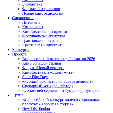
Библиотека
Формат: без фильтров
Новые кинотехнологии
Справочник
Питчинги
Киношколы
Кинофестивали и премии
Фестивальные агентства
Грантовые конкурсы
Креативная индустрия
Конкурсы
Проекты
Всероссийский питчинг дебютантов 2026
Кино большой страны
Форум «Новый вектор»
Кинофестиваль «Будем жить»
Short Film Days
«Русский док: история и современность»
Сценарный конкурс «Метод»
Русские веб-сериалы: от бумеров до зумеров
Архив
Всероссийский конкурс видео о социальных
проектах «Хорошая история»
New Distribution