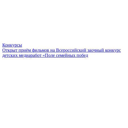
Конкурсы
Открыт приём фильмов на Всероссийский заочный конкурс
детских медиаработ «Поле семейных побед