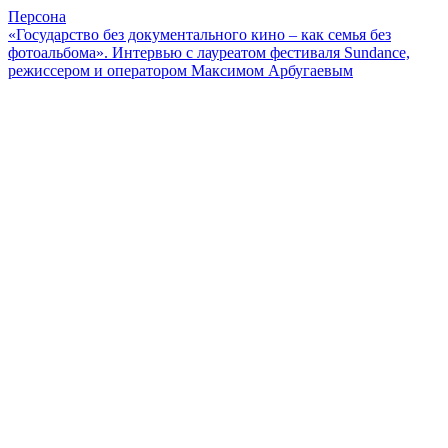
Персона
«Государство без документального кино – как семья без
фотоальбома». Интервью с лауреатом фестиваля Sundance,
режиссером и оператором Максимом Арбугаевым