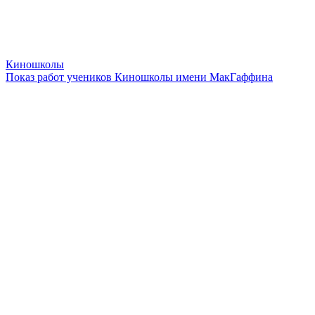
Киношколы
Показ работ учеников Киношколы имени МакГаффина