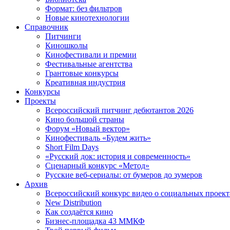
Формат: без фильтров
Новые кинотехнологии
Справочник
Питчинги
Киношколы
Кинофестивали и премии
Фестивальные агентства
Грантовые конкурсы
Креативная индустрия
Конкурсы
Проекты
Всероссийский питчинг дебютантов 2026
Кино большой страны
Форум «Новый вектор»
Кинофестиваль «Будем жить»
Short Film Days
«Русский док: история и современность»
Сценарный конкурс «Метод»
Русские веб-сериалы: от бумеров до зумеров
Архив
Всероссийский конкурс видео о социальных проек
New Distribution
Как создаётся кино
Бизнес-площадка 43 ММКФ