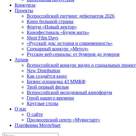
Конкурсы
Проекты
Всероссийский питчинг дебютантов 2026
Кино большой страны
Форум «Новый вектор»
Кинофестиваль «Будем жить»
Short Film Days
«Русский док: история и современность»
Сценарный конкурс «Метод»
Русские веб-сериалы: от бумеров до зумеров
Архив
Всероссийский конкурс видео о социальных проек
New Distribution
Как создаётся кино
Бизнес-площадка 43 ММКФ
Твой первый фильм
Всероссийский молодежный кинофорум
Герой нашего времени
Круглые столы
О нас
О сайте
Продюсерский центр «Мувистарт»
Платформа MovieStart