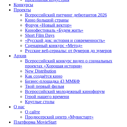
Конкурсы
Проекты
Всероссийский питчинг дебютантов 2026
Кино большой страны
Форум «Новый вектор»
Кинофестиваль «Будем жить»
Short Film Days
«Русский док: история и современность»
Сценарный конкурс «Метод»
Русские веб-сериалы: от бумеров до зумеров
Архив
Всероссийский конкурс видео о социальных
проектах «Хорошая история»
New Distribution
Как создаётся кино
Бизнес-площадка 43 ММКФ
Твой первый фильм
Всероссийский молодежный кинофорум
Герой нашего времени
Круглые столы
О нас
О сайте
Продюсерский центр «Мувистарт»
Платформа MovieStart