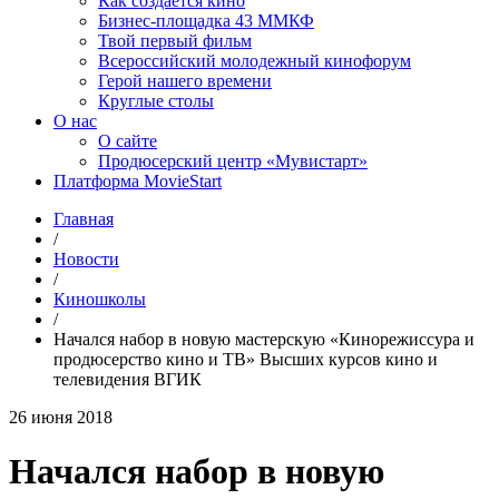
Как создаётся кино
Бизнес-площадка 43 ММКФ
Твой первый фильм
Всероссийский молодежный кинофорум
Герой нашего времени
Круглые столы
О нас
О сайте
Продюсерский центр «Мувистарт»
Платформа MovieStart
Главная
/
Новости
/
Киношколы
/
Начался набор в новую мастерскую «Кинорежиссура и
продюсерство кино и ТВ» Высших курсов кино и
телевидения ВГИК
26 июня 2018
Начался набор в новую