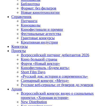
Библиотека
Формат: без фильтров
Новые кинотехнологии
Справочник
Питчинги
Киношколы
Кинофестивали и премии
Фестивальные агентства
Грантовые конкурсы
Креативная индустрия
Конкурсы
Проекты
Всероссийский питчинг дебютантов 2026
Кино большой страны
Форум «Новый вектор»
Кинофестиваль «Будем жить»
Short Film Days
«Русский док: история и современность»
Сценарный конкурс «Метод»
Русские веб-сериалы: от бумеров до зумеров
Архив
Всероссийский конкурс видео о социальных
проектах «Хорошая история»
New Distribution