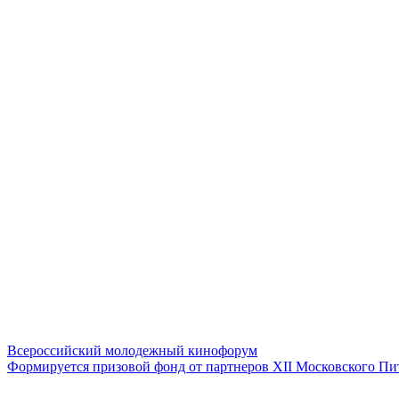
Всероссийский молодежный кинофорум
Формируется призовой фонд от партнеров XII Московского П