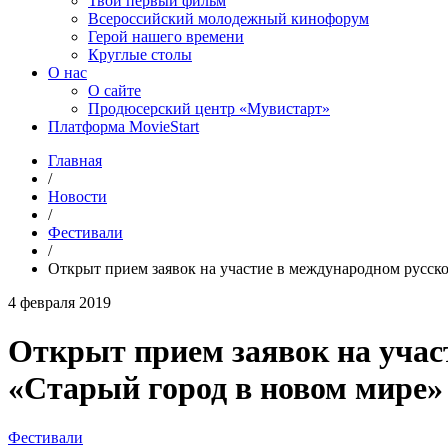
Твой первый фильм
Всероссийский молодежный кинофорум
Герой нашего времени
Круглые столы
О нас
О сайте
Продюсерский центр «Мувистарт»
Платформа MovieStart
Главная
/
Новости
/
Фестивали
/
Открыт прием заявок на участие в международном русск
4 февраля 2019
Открыт прием заявок на учас
«Старый город в новом мире»
Фестивали