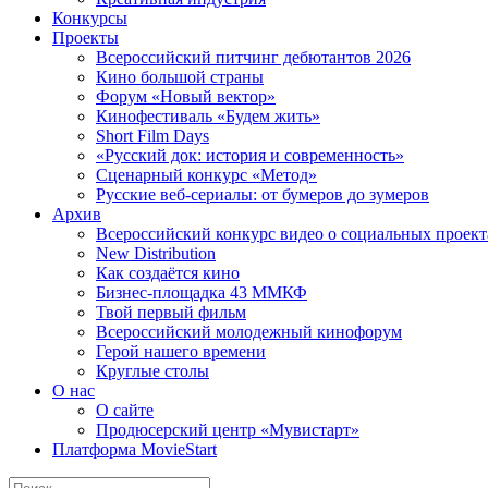
Конкурсы
Проекты
Всероссийский питчинг дебютантов 2026
Кино большой страны
Форум «Новый вектор»
Кинофестиваль «Будем жить»
Short Film Days
«Русский док: история и современность»
Сценарный конкурс «Метод»
Русские веб-сериалы: от бумеров до зумеров
Архив
Всероссийский конкурс видео о социальных проек
New Distribution
Как создаётся кино
Бизнес-площадка 43 ММКФ
Твой первый фильм
Всероссийский молодежный кинофорум
Герой нашего времени
Круглые столы
О нас
О сайте
Продюсерский центр «Мувистарт»
Платформа MovieStart