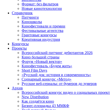
Формат: без фильтров
Новые кинотехнологии
Справочник
Питчинги
Киношколы
Кинофестивали и премии
Фестивальные агентства
Грантовые конкурсы
Креативная индустрия
Конкурсы
Проекты
Всероссийский питчинг дебютантов 2026
Кино большой страны
Форум «Новый вектор»
Кинофестиваль «Будем жить»
Short Film Days
«Русский док: история и современность»
Сценарный конкурс «Метод»
Русские веб-сериалы: от бумеров до зумеров
Архив
Всероссийский конкурс видео о социальных проек
New Distribution
Как создаётся кино
Бизнес-площадка 43 ММКФ