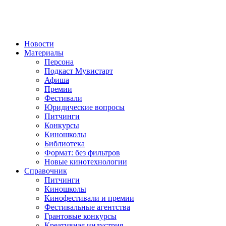
Новости
Материалы
Персона
Подкаст Мувистарт
Афиша
Премии
Фестивали
Юридические вопросы
Питчинги
Конкурсы
Киношколы
Библиотека
Формат: без фильтров
Новые кинотехнологии
Справочник
Питчинги
Киношколы
Кинофестивали и премии
Фестивальные агентства
Грантовые конкурсы
Креативная индустрия