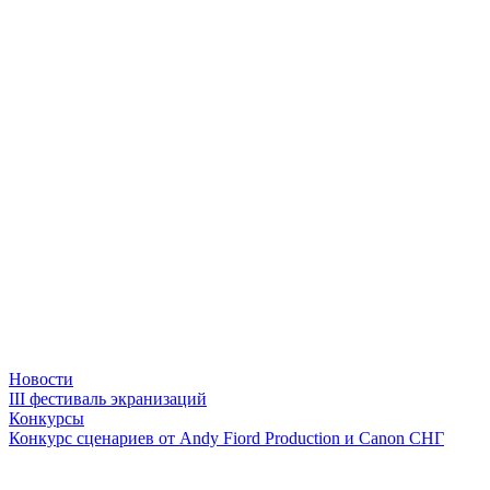
Новости
III фестиваль экранизаций
Конкурсы
Конкурс сценариев от Andy Fiord Production и Canon СНГ