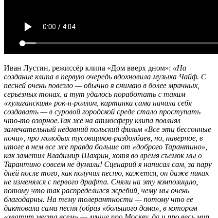
Иван Лустин, режиссёр клипа «Дом вверх дном»:
«На
создание клипа в первую очередь вдохновила музыка Чайф. С
песней очень повезло — обычно я снимаю в более мрачных,
серьезных тонах, а тут удалось поработать с таким
«хулиганским» рок-н-роллом, картинка сама начала себя
создавать — в суровой городской среде стало проступать
что-то озорное.Так же на атмосферу клипа повлиял
замечательный недавний польский фильм «Все эти бессонные
ночи», про молодых тусовщиков-раздолбаев, но, наверное, в
итоге в нем все же правда больше от «доброго Тарантино»,
как заметил Владимир Шахрин, хотя во время съемок мы о
Тарантино совсем не думали! Сценарий я написал сам, за пару
дней после того, как получил песню, кажется, он даже никак
не изменялся с первого драфта. Сняли на эту композицию,
потому что так распределился жребий, чему мы очень
благодарны. На тему толерантности — потому что ее
диктовала сама песня (образ «большого дома», в котором
«хватит места всем» — лучше про Москву, да и про весь мир,