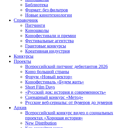
Библиотека
Формат: без фильтров
Новые кинотехнологии
Справочник
Питчинги
Киношколы
Кинофестивали и премии
Фестивальные агентства
Грантовые конкурсы
Креативная индустрия
Конкурсы
Проекты
Всероссийский питчинг дебютантов 2026
Кино большой страны
Форум «Новый вектор»
Кинофестиваль «Будем жить»
Short Film Days
«Русский док: история и современность»
Сценарный конкурс «Метод»
Русские веб-сериалы: от бумеров до зумеров
Архив
Всероссийский конкурс видео о социальных
проектах «Хорошая история»
New Distribution