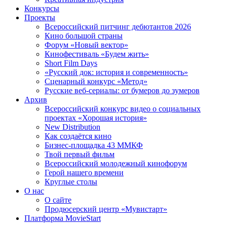
Конкурсы
Проекты
Всероссийский питчинг дебютантов 2026
Кино большой страны
Форум «Новый вектор»
Кинофестиваль «Будем жить»
Short Film Days
«Русский док: история и современность»
Сценарный конкурс «Метод»
Русские веб-сериалы: от бумеров до зумеров
Архив
Всероссийский конкурс видео о социальных
проектах «Хорошая история»
New Distribution
Как создаётся кино
Бизнес-площадка 43 ММКФ
Твой первый фильм
Всероссийский молодежный кинофорум
Герой нашего времени
Круглые столы
О нас
О сайте
Продюсерский центр «Мувистарт»
Платформа MovieStart