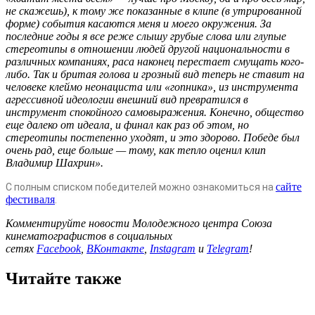
не скажешь), к тому же показанные в клипе (в утрированной
форме) события касаются меня и моего окружения. За
последние годы я все реже слышу грубые слова или глупые
стереотипы в отношении людей другой национальности в
различных компаниях, раса наконец перестает смущать кого-
либо. Так и бритая голова и грозный вид теперь не ставит на
человеке клеймо неонациста или «гопника», из инструмента
агрессивной идеологии внешний вид превратился в
инструмент спокойного самовыражения. Конечно, общество
еще далеко от идеала, и финал как раз об этом, но
стереотипы постепенно уходят, и это здорово. Победе был
очень рад, еще больше — тому, как тепло оценил клип
Владимир Шахрин».
сайте
С полным списком победителей можно ознакомиться на
фестиваля
.
Комментируйте новости Молодежного центра Союза
кинематографистов в социальных
сетях
Facebook
,
ВКонтакте
,
Instagram
и
Telegram
!
Читайте также