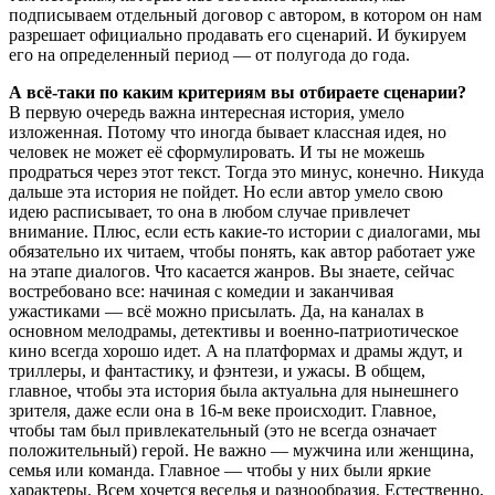
подписываем отдельный договор с автором, в котором он нам
разрешает официально продавать его сценарий. И букируем
его на определенный период — от полугода до года.
А всё-таки по каким критериям вы отбираете сценарии?
В первую очередь важна интересная история, умело
изложенная. Потому что иногда бывает классная идея, но
человек не может её сформулировать. И ты не можешь
продраться через этот текст. Тогда это минус, конечно. Никуда
дальше эта история не пойдет. Но если автор умело свою
идею расписывает, то она в любом случае привлечет
внимание. Плюс, если есть какие-то истории с диалогами, мы
обязательно их читаем, чтобы понять, как автор работает уже
на этапе диалогов. Что касается жанров. Вы знаете, сейчас
востребовано все: начиная с комедии и заканчивая
ужастиками — всё можно присылать. Да, на каналах в
основном мелодрамы, детективы и военно-патриотическое
кино всегда хорошо идет. А на платформах и драмы ждут, и
триллеры, и фантастику, и фэнтези, и ужасы. В общем,
главное, чтобы эта история была актуальна для нынешнего
зрителя, даже если она в 16-м веке происходит. Главное,
чтобы там был привлекательный (это не всегда означает
положительный) герой. Не важно — мужчина или женщина,
семья или команда. Главное — чтобы у них были яркие
характеры. Всем хочется веселья и разнообразия. Естественно,