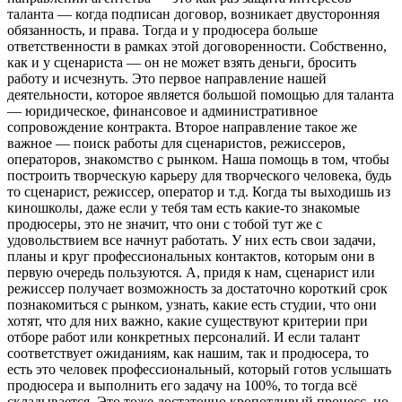
таланта — когда подписан договор, возникает двусторонняя
обязанность, и права. Тогда и у продюсера больше
ответственности в рамках этой договоренности. Собственно,
как и у сценариста — он не может взять деньги, бросить
работу и исчезнуть. Это первое направление нашей
деятельности, которое является большой помощью для таланта
— юридическое, финансовое и административное
сопровождение контракта. Второе направление такое же
важное — поиск работы для сценаристов, режиссеров,
операторов, знакомство с рынком. Наша помощь в том, чтобы
построить творческую карьеру для творческого человека, будь
то сценарист, режиссер, оператор и т.д. Когда ты выходишь из
киношколы, даже если у тебя там есть какие-то знакомые
продюсеры, это не значит, что они с тобой тут же с
удовольствием все начнут работать. У них есть свои задачи,
планы и круг профессиональных контактов, которым они в
первую очередь пользуются. А, придя к нам, сценарист или
режиссер получает возможность за достаточно короткий срок
познакомиться с рынком, узнать, какие есть студии, что они
хотят, что для них важно, какие существуют критерии при
отборе работ или конкретных персоналий. И если талант
соответствует ожиданиям, как нашим, так и продюсера, то
есть это человек профессиональный, который готов услышать
продюсера и выполнить его задачу на 100%, то тогда всё
складывается. Это тоже достаточно кропотливый процесс, но