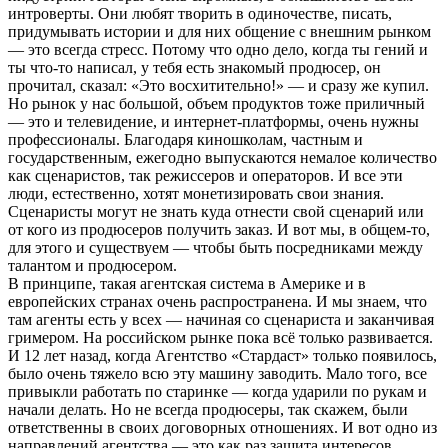
интроверты. Они любят творить в одиночестве, писать,
придумывать истории и для них общение с внешним рынком
— это всегда стресс. Потому что одно дело, когда ты гений и
ты что-то написал, у тебя есть знакомый продюсер, он
прочитал, сказал: «Это восхитительно!» — и сразу же купил.
Но рынок у нас большой, объем продуктов тоже приличный
— это и телевидение, и интернет-платформы, очень нужны
профессионалы. Благодаря киношколам, частным и
государственным, ежегодно выпускаются немалое количество
как сценаристов, так режиссеров и операторов. И все эти
люди, естественно, хотят монетизировать свои знания.
Сценаристы могут не знать куда отнести свой сценарий или
от кого из продюсеров получить заказ. И вот мы, в общем-то,
для этого и существуем — чтобы быть посредниками между
талантом и продюсером.
В принципе, такая агентская система в Америке и в
европейских странах очень распространена. И мы знаем, что
там агенты есть у всех — начиная со сценариста и заканчивая
гримером. На российском рынке пока всё только развивается.
И 12 лет назад, когда Агентство «Стардаст» только появилось,
было очень тяжело всю эту машину заводить. Мало того, все
привыкли работать по старинке — когда ударили по рукам и
начали делать. Но не всегда продюсеры, так скажем, были
ответственны в своих договорных отношениях. И вот одно из
направлений агентства — это как раз защита интересов