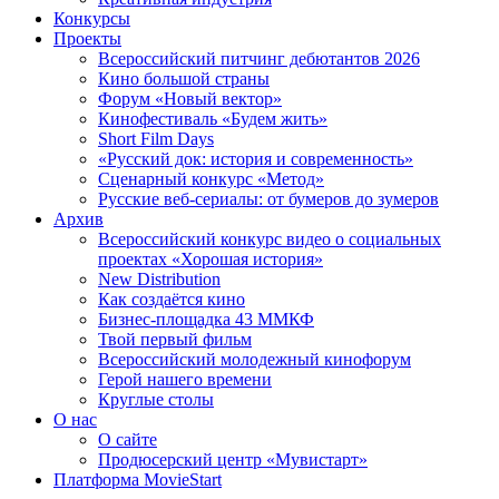
Конкурсы
Проекты
Всероссийский питчинг дебютантов 2026
Кино большой страны
Форум «Новый вектор»
Кинофестиваль «Будем жить»
Short Film Days
«Русский док: история и современность»
Сценарный конкурс «Метод»
Русские веб-сериалы: от бумеров до зумеров
Архив
Всероссийский конкурс видео о социальных
проектах «Хорошая история»
New Distribution
Как создаётся кино
Бизнес-площадка 43 ММКФ
Твой первый фильм
Всероссийский молодежный кинофорум
Герой нашего времени
Круглые столы
О нас
О сайте
Продюсерский центр «Мувистарт»
Платформа MovieStart