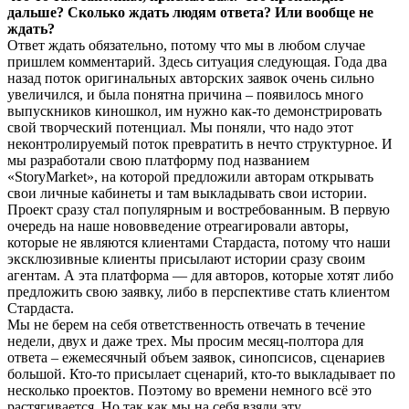
дальше? Сколько ждать людям ответа? Или вообще не
ждать?
Ответ ждать обязательно, потому что мы в любом случае
пришлем комментарий. Здесь ситуация следующая. Года два
назад поток оригинальных авторских заявок очень сильно
увеличился, и была понятна причина – появилось много
выпускников киношкол, им нужно как-то демонстрировать
свой творческий потенциал. Мы поняли, что надо этот
неконтролируемый поток превратить в нечто структурное. И
мы разработали свою платформу под названием
«StoryMarket», на которой предложили авторам открывать
свои личные кабинеты и там выкладывать свои истории.
Проект сразу стал популярным и востребованным. В первую
очередь на наше нововведение отреагировали авторы,
которые не являются клиентами Стардаста, потому что наши
эксклюзивные клиенты присылают истории сразу своим
агентам. А эта платформа — для авторов, которые хотят либо
предложить свою заявку, либо в перспективе стать клиентом
Стардаста.
Мы не берем на себя ответственность отвечать в течение
недели, двух и даже трех. Мы просим месяц-полтора для
ответа – ежемесячный объем заявок, синопсисов, сценариев
большой. Кто-то присылает сценарий, кто-то выкладывает по
несколько проектов. Поэтому во времени немного всё это
растягивается. Но так как мы на себя взяли эту