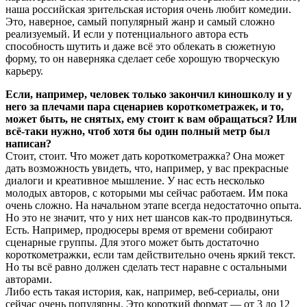
наша российская зрительская история очень любит комедии.
Это, наверное, самый популярный жанр и самый сложно
реализуемый. И если у потенциального автора есть
способность шутить и даже всё это облекать в сюжетную
форму, то он наверняка сделает себе хорошую творческую
карьеру.
Если, например, человек только закончил киношколу и у
него за плечами пара сценариев короткометражек, и то,
может быть, не снятых, ему стоит к вам обращаться? Или
всё-таки нужно, чтоб хотя бы один полный метр был
написан?
Стоит, стоит. Что может дать короткометражка? Она может
дать возможность увидеть, что, например, у вас прекрасные
диалоги и креативное мышление. У нас есть несколько
молодых авторов, с которыми мы сейчас работаем. Им пока
очень сложно. На начальном этапе всегда недостаточно опыта.
Но это не значит, что у них нет шансов как-то продвинуться.
Есть. Например, продюсеры время от времени собирают
сценарные группы. Для этого может быть достаточно
короткометражки, если там действительно очень яркий текст.
Но ты всё равно должен сделать тест наравне с остальными
авторами.
Либо есть такая история, как, например, веб-сериалы, они
сейчас очень популярны. Это короткий формат — от 3 до 12