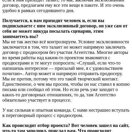
договор, предлагаем ему все эти вещи в пакете. И это очень
удобно в рамках сегодняшнего дня.
Получается, к вам приходит человек и, если вы
подписываете с ним эксклюзивный договор, он уже сам от
себя не может никуда посылать сценарии, этим
занимаетесь вы?
Мы не так жестко всё контролируем. Условие эксклюзивности
заключается в том, что талант не может напрямую заключать
договор с продюсером без участия Агентства. Многие авторы
во время работы над каким-то проектом знакомятся с
продюсерами и те могут попросить: «Слушай, если что-то
напишешь интересное — присылай мне, я с удовольствием
почитаю». Автор может и напрямую отправить продюсеру.
Мы не против, потому что это такой творческий контакт.
Единственное, о чем мы просим, чтобы он нас ставил в копию
письма или сообщал об этом. Но если речь уже заходит о
каких-то договорных отношениях, то да, там Агентство
обязательно участвует в процессе.
У нас сильная и опытная команда. С нами нестрашно вступать
в переговорный процесс с продюсером.
Как происходит отбор проекта? Вот человек зашел на сайт,
что-то там заполнил, прислал вам. Что происходит