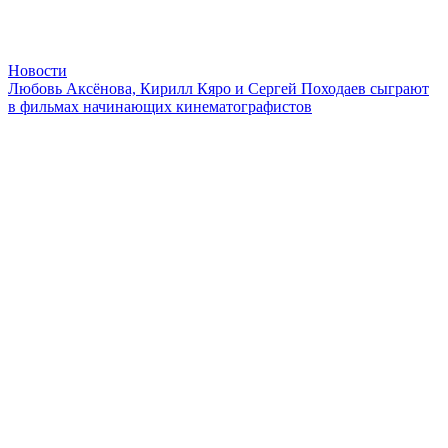
Новости
Любовь Аксёнова, Кирилл Кяро и Сергей Походаев сыграют
в фильмах начинающих кинематографистов