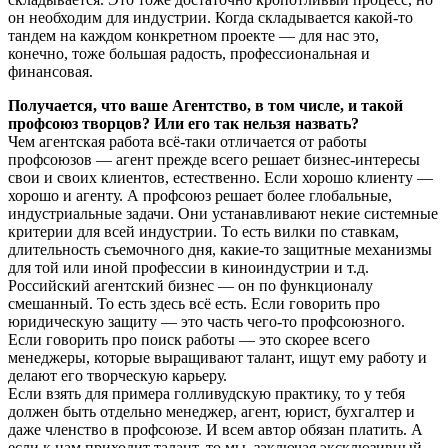
он необходим для индустрии. Когда складывается какой-то
тандем на каждом конкретном проекте — для нас это,
конечно, тоже большая радость, профессиональная и
финансовая.
Получается, что ваше Агентство, в том числе, и такой
профсоюз творцов? Или его так нельзя назвать?
Чем агентская работа всё-таки отличается от работы
профсоюзов — агент прежде всего решает бизнес-интересы
свои и своих клиентов, естественно. Если хорошо клиенту —
хорошо и агенту. А профсоюз решает более глобальные,
индустриальные задачи. Они устанавливают некие системные
критерии для всей индустрии. То есть вилки по ставкам,
длительность съемочного дня, какие-то защитные механизмы
для той или иной профессии в киноиндустрии и т.д.
Российский агентский бизнес — он по функционалу
смешанный. То есть здесь всё есть. Если говорить про
юридическую защиту — это часть чего-то профсоюзного.
Если говорить про поиск работы — это скорее всего
менеджеры, которые выращивают талант, ищут ему работу и
делают его творческую карьеру.
Если взять для примера голливудскую практику, то у тебя
должен быть отдельно менеджер, агент, юрист, бухгалтер и
даже членство в профсоюзе. И всем автор обязан платить. А
если к нам приходит талант, то мы, заключая эксклюзивный