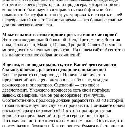
встретить своего редактора или продюсера, который поймет
конкретно тебя и научится управлять твоей фантазией и
поможет тебе эту фантазию структурировать и создать из неё
шедевральный сюжет. Такие тандемы — это большое счастье
для творческого человека.
Можете назвать самые яркие проекты ваших авторов?
Этот список довольной большой. Лед, Притяжение, Золотая
орда, Подкидыш, Мажор, Гоголь, Троцкий, Салют-7 и много-
много других успешных проектов. На нашем сайте Агентства
вы найдете полное собрание сочинений.
В целом, если подытоживать, то в Вашей деятельности
больше, конечно, развито сценарное направление?
Больше развито сценарное, да. Но ведь и количество
предложений для сценаристов в разы больше, чем для
режиссеров и операторов. Сценарий — это ещё и
девелопмент. У каждого продюсера есть свой портфель
заявок, сценариев, чем он разнообразнее, тем лучше.
Соответственно, продюсер должен разработать 30-40 историй,
чтобы из них в лучшем случае 5 произвести. Понимаете объем
насколько сразу сокращается? И в этой пропорции у нас
количество предложений от режиссеров и операторов.
Поэтому их чисто технически намного меньше. Опять же, это
совсем разные бюджеты. Как говорится, бумага всё стерпит, и