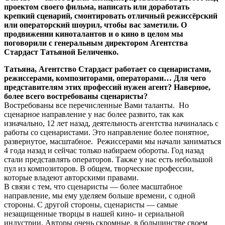
проектом своего фильма, написать или доработать
крепкий сценарий, смонтировать отличный режиссёрский
или операторский шоурил, чтобы вас заметили. О
продвижении киноталантов и о кино в целом мы
поговорили с генеральным директором Агентства
Стардаст Татьяной Беличенко.
Татьяна, Агентство Стардаст работает со сценаристами,
режиссерами, композиторами, операторами… Для чего
представителям этих профессий нужен агент? Наверное,
более всего востребованы сценаристы?
Востребованы все перечисленные Вами таланты. Но
сценарное направление у нас более развито, так как
изначально, 12 лет назад, деятельность агентства начиналась с
работы со сценаристами. Это направление более понятное,
развернутое, масштабное. Режиссерами мы начали заниматься
4 года назад и сейчас только набираем обороты. Год назад
стали представлять операторов. Также у нас есть небольшой
пул из композиторов. В общем, творческие профессии,
которые владеют авторскими правами.
В связи с тем, что сценаристы — более масштабное
направление, мы ему уделяем больше времени, с одной
стороны. С другой стороны, сценаристы — самые
незащищенные творцы в нашей кино- и сериальной
индустрии. Авторы очень скромные, в большинстве своем