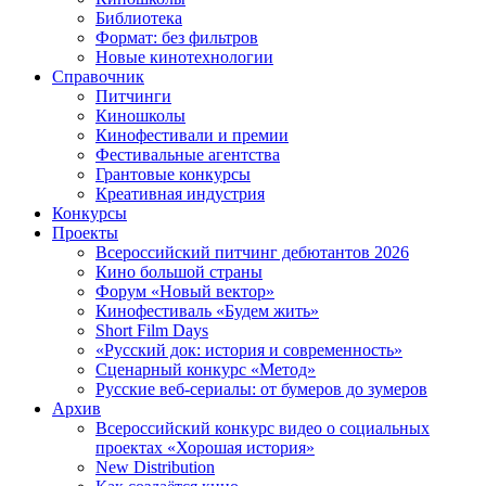
Библиотека
Формат: без фильтров
Новые кинотехнологии
Справочник
Питчинги
Киношколы
Кинофестивали и премии
Фестивальные агентства
Грантовые конкурсы
Креативная индустрия
Конкурсы
Проекты
Всероссийский питчинг дебютантов 2026
Кино большой страны
Форум «Новый вектор»
Кинофестиваль «Будем жить»
Short Film Days
«Русский док: история и современность»
Сценарный конкурс «Метод»
Русские веб-сериалы: от бумеров до зумеров
Архив
Всероссийский конкурс видео о социальных
проектах «Хорошая история»
New Distribution