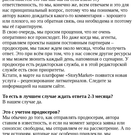
ответственность, то мы, конечно же, всем отвечаем и это для
нас принципиальный вопрос, потому что мы понимаем, что
автору важно дождаться какого-то комментария – хорошего
или плохого, но эта обратная связь, она необходима и поэтому
мы её гарантируем.
В свою очередь, мы просим прощения, что не очень
оперативно все происходит. Но даже когда мы, агенты,
отправляем проекты нашим постоянным партнерам –
продюсерам, мы также ждем около месяца, чтобы получить
ответ. Это при всём при том, что у нас совсем другие ресурсы
и мы можем звонить каждый день, напоминая о сценарии. У
продюсера есть редакторская служба, и в этой редакторской
службе есть свои приоритеты.
Кстати, в марте на платформе «StoryMarket» появится новая
услуга – рецензирование литматериалов. Следите за
информацией на нашем сайте.
То есть в лучшем случае ждать ответа 2-3 месяца?
В нашем случае да.
Это с учетом продюсеров?
Мы обычно до того, как отправлять продюсерам, автора
ставим в известность, и если на момент запроса заявка или
синопсис свободны, мы отправляем ее на рассмотрение. А по
тем историям, которые нас особенно привлекли, мы