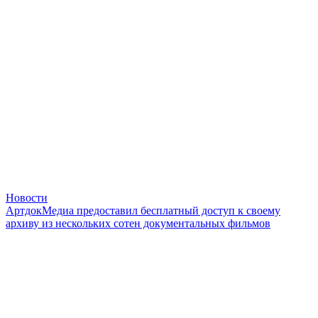
Новости
АртдокМедиа предоставил бесплатный доступ к своему
архиву из нескольких сотен документальных фильмов