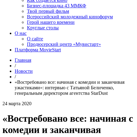
Как создаётся кино
Бизнес-площадка 43 ММКФ
Твой первый фильм
Всероссийский молодежный кинофорум
Герой нашего времени
Круглые столы
О нас
О сайте
Продюсерский центр «Мувистарт»
Платформа MovieStart
Главная
/
Новости
/
«Востребовано все: начиная с комедии и заканчивая
ужастиками»: интервью с Татьяной Беличенко,
генеральным директором агентства StarDust
24 марта 2020
«Востребовано все: начиная с
комедии и заканчивая