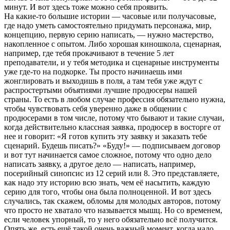
минут. И вот здесь тоже можно себя проявить.
На какие-то большие истории — часовые или получасовые,
где надо уметь самостоятельно придумать персонажа, мир,
концепцию, первую серию написать, — нужно мастерство,
накопленное с опытом. Либо хорошая киношкола, сценарная,
например, где тебя прокачивают в течение 5 лет
преподаватели, и у тебя методика и сценарные инструменты
уже где-то на подкорке. Ты просто начинаешь ими
жонглировать и выходишь в поля, а там тебя уже ждут с
распростертыми объятиями лучшие продюсеры нашей
страны. То есть в любом случае профессия обязательно нужна,
чтобы чувствовать себя уверенно даже в общении с
продюсерами в том числе, потому что бывают и такие случаи,
когда действительно классная заявка, продюсер в восторге от
нее и говорит: «Я готов купить эту заявку и заказать тебе
сценарий. Будешь писать?» «Буду!» — подписываем договор
и вот тут начинается самое сложное, потому что одно дело
написать заявку, а другое дело — написать, например,
посерийный синопсис из 12 серий или 8. Это представляете,
как надо эту историю всю знать, чем её насытить, каждую
серию для того, чтобы она была полноценной. И вот здесь
случались, так скажем, обломы для молодых авторов, потому
что просто не хватало что называется мышц. Но со временем,
если человек упорный, то у него обязательно всё получится.
Опять же, есть ещё такой очень важный момент, когда надо