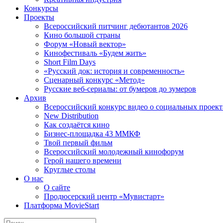
Конкурсы
Проекты
Всероссийский питчинг дебютантов 2026
Кино большой страны
Форум «Новый вектор»
Кинофестиваль «Будем жить»
Short Film Days
«Русский док: история и современность»
Сценарный конкурс «Метод»
Русские веб-сериалы: от бумеров до зумеров
Архив
Всероссийский конкурс видео о социальных проек
New Distribution
Как создаётся кино
Бизнес-площадка 43 ММКФ
Твой первый фильм
Всероссийский молодежный кинофорум
Герой нашего времени
Круглые столы
О нас
О сайте
Продюсерский центр «Мувистарт»
Платформа MovieStart