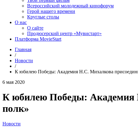
Твой первый фильм
Всероссийский молодежный кинофорум
Герой нашего времени
Круглые столы
О нас
О сайте
Продюсерский центр «Мувистарт»
Платформа MovieStart
Главная
/
Новости
/
К юбилею Победы: Академия Н.С. Михалкова присоедини
6 мая 2020
К юбилею Победы: Академия 
полк»
Новости