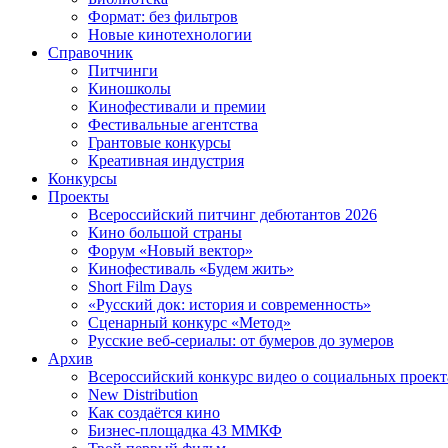
Формат: без фильтров
Новые кинотехнологии
Справочник
Питчинги
Киношколы
Кинофестивали и премии
Фестивальные агентства
Грантовые конкурсы
Креативная индустрия
Конкурсы
Проекты
Всероссийский питчинг дебютантов 2026
Кино большой страны
Форум «Новый вектор»
Кинофестиваль «Будем жить»
Short Film Days
«Русский док: история и современность»
Сценарный конкурс «Метод»
Русские веб-сериалы: от бумеров до зумеров
Архив
Всероссийский конкурс видео о социальных проек
New Distribution
Как создаётся кино
Бизнес-площадка 43 ММКФ