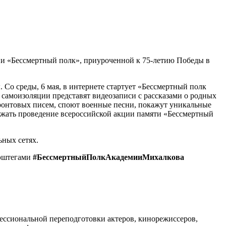
ии «Бессмертный полк», приуроченной к 75-летию Победы в
Со среды, 6 мая, в интернете стартует «Бессмертный полк
самоизоляции представят видеозаписи с рассказами о родных
ронтовых писем, споют военные песни, покажут уникальные
ржать проведение всероссийской акции памяти «Бессмертный
ьных сетях.
хэштегами
#БессмертныйПолкАкадемииМихалкова
ессиональной переподготовки актеров, кинорежиссеров,