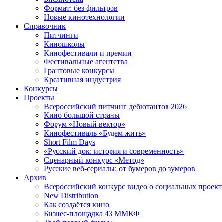
Формат: без фильтров
Новые кинотехнологии
Справочник
Питчинги
Киношколы
Кинофестивали и премии
Фестивальные агентства
Грантовые конкурсы
Креативная индустрия
Конкурсы
Проекты
Всероссийский питчинг дебютантов 2026
Кино большой страны
Форум «Новый вектор»
Кинофестиваль «Будем жить»
Short Film Days
«Русский док: история и современность»
Сценарный конкурс «Метод»
Русские веб-сериалы: от бумеров до зумеров
Архив
Всероссийский конкурс видео о социальных проек
New Distribution
Как создаётся кино
Бизнес-площадка 43 ММКФ