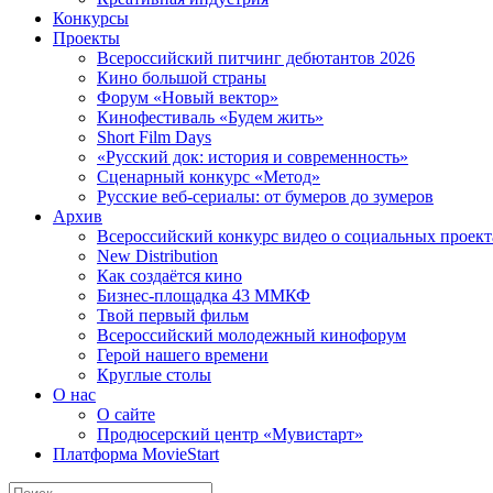
Конкурсы
Проекты
Всероссийский питчинг дебютантов 2026
Кино большой страны
Форум «Новый вектор»
Кинофестиваль «Будем жить»
Short Film Days
«Русский док: история и современность»
Сценарный конкурс «Метод»
Русские веб-сериалы: от бумеров до зумеров
Архив
Всероссийский конкурс видео о социальных проек
New Distribution
Как создаётся кино
Бизнес-площадка 43 ММКФ
Твой первый фильм
Всероссийский молодежный кинофорум
Герой нашего времени
Круглые столы
О нас
О сайте
Продюсерский центр «Мувистарт»
Платформа MovieStart