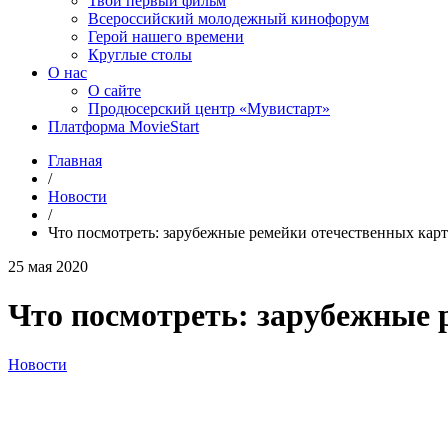
Твой первый фильм
Всероссийский молодежный кинофорум
Герой нашего времени
Круглые столы
О нас
О сайте
Продюсерский центр «Мувистарт»
Платформа MovieStart
Главная
/
Новости
/
Что посмотреть: зарубежные ремейки отечественных кар
25 мая 2020
Что посмотреть: зарубежные 
Новости