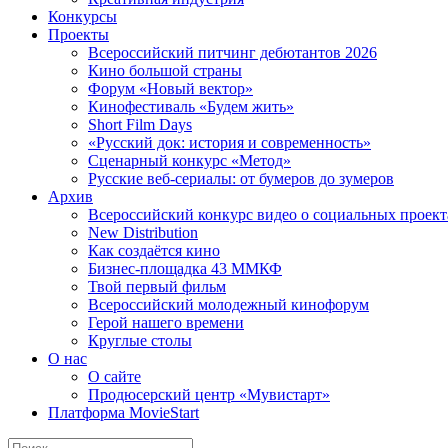
Конкурсы
Проекты
Всероссийский питчинг дебютантов 2026
Кино большой страны
Форум «Новый вектор»
Кинофестиваль «Будем жить»
Short Film Days
«Русский док: история и современность»
Сценарный конкурс «Метод»
Русские веб-сериалы: от бумеров до зумеров
Архив
Всероссийский конкурс видео о социальных проек
New Distribution
Как создаётся кино
Бизнес-площадка 43 ММКФ
Твой первый фильм
Всероссийский молодежный кинофорум
Герой нашего времени
Круглые столы
О нас
О сайте
Продюсерский центр «Мувистарт»
Платформа MovieStart