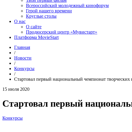
Твой первый фильм
Всероссийский молодежный кинофорум
Герой нашего времени
Круглые столы
О нас
О сайте
Продюсерский центр «Мувистарт»
Платформа MovieStart
Главная
/
Новости
/
Конкурсы
/
Стартовал первый национальный чемпионат творческих 
15 июля 2020
Стартовал первый националь
Конкурсы