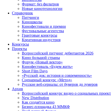
Формат: без фильтров
Новые кинотехнологии
Справочник
Питчинги
Киношколы
Кинофестивали и премии
Фестивальные агентства
Грантовые конкурсы
Креативная индустрия
Конкурсы
Проекты
Всероссийский питчинг дебютантов 2026
Кино большой страны
Форум «Новый вектор»
Кинофестиваль «Будем жить»
Short Film Days
«Русский док: история и современность»
Сценарный конкурс «Метод»
Русские веб-сериалы: от бумеров до зумеров
Архив
Всероссийский конкурс видео о социальных проек
New Distribution
Как создаётся кино
Бизнес-площадка 43 ММКФ