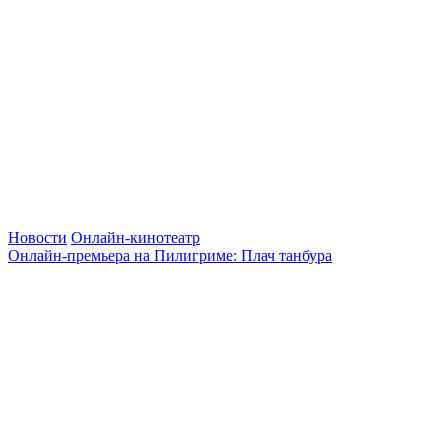
Новости
Онлайн-кинотеатр
Онлайн-премьера на Пилигриме: Плач танбура