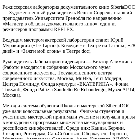
Режиссерская лаборатория документального кино
SiberiaDOC
— Художественный руководитель Венсан Соррель, старший
преподаватель Университета Гренобля по направлению
«Магистр в области документального кино», один из
режиссеров программы REFLEX.
Ведущим мастером актерской лаборатории станет Юрий
Муравицкий («Lё Тартюф. Комедия» в Театре на Таганке, «28
дней» и «Зажги мой огонь» в Театре.doc),
Руководитель Лаборатории видео-арта — Виктор Алимпиев
(Работы находятся в собраниях Московского музея
современного искусства, Государственного центра
современного искусства, Москва, MuHka, Тейт Модерн,
Центра Помпиду, Фонда культуры «ЕКАТЕРИНА», Фонда
Trussardi, Фонда Patrizia Sandretto Re Rebaudengo, Музея АРТ4,
Москва).
Метод и система обучения Школы и мастерской SiberiaDOC
уже дали колоссальные результаты. Фильмы студентов и
участников мастерской принимали участие и получали призы
в конкурсных программах множества международных и
российских кинофестивалей. Среди них: Канны, Берлин,
Локарно, Роттердам, Сан-Себастьян, Оберхаузен, Торонто,