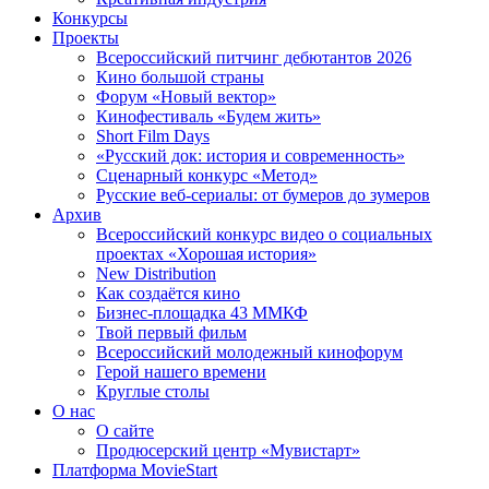
Конкурсы
Проекты
Всероссийский питчинг дебютантов 2026
Кино большой страны
Форум «Новый вектор»
Кинофестиваль «Будем жить»
Short Film Days
«Русский док: история и современность»
Сценарный конкурс «Метод»
Русские веб-сериалы: от бумеров до зумеров
Архив
Всероссийский конкурс видео о социальных
проектах «Хорошая история»
New Distribution
Как создаётся кино
Бизнес-площадка 43 ММКФ
Твой первый фильм
Всероссийский молодежный кинофорум
Герой нашего времени
Круглые столы
О нас
О сайте
Продюсерский центр «Мувистарт»
Платформа MovieStart