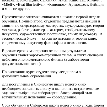
Монреаль, Амстердам, Салоники, Анси, Кинотавр, ММКФ, ,
«
Mieff
», «
Beat
film
festival
», «Киношок», Артдокфест, Лейпциг
и многие другие.
Практические занятия начинаются в школе с первой недели
обучения. Помимо этого, студентам предлагаются лекции и
занятия по операторскому мастерству, звукорежиссуре, теории
монтажа, работе режиссера с актером, изобразительному
искусству, художественной постановке, гриму, видео-арту. В
теоретическом блоке — курсы по истории и теории кино,
современному искусству, философии и психологии.
В режиссерских мастерских основным результатом
обучения станет короткометражный фильм, а также сценарий
дебютного полнометражного фильма (в лаборатории
документального кино).
По окончании курса студент получает диплом о
дополнительном образовании.
Для поступления в Сибирскую школу нового кино
необходимо заполнить анкету и выполнить вступительные
задания в выбранной лаборатории. Завершающий этап
вступительных испытаний — собеседование.
Срок обучения в Сибирской школе нового кино 2 года, форма