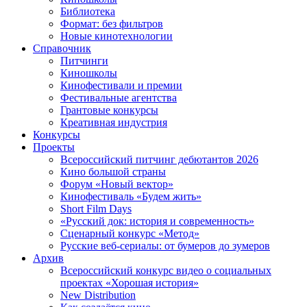
Библиотека
Формат: без фильтров
Новые кинотехнологии
Справочник
Питчинги
Киношколы
Кинофестивали и премии
Фестивальные агентства
Грантовые конкурсы
Креативная индустрия
Конкурсы
Проекты
Всероссийский питчинг дебютантов 2026
Кино большой страны
Форум «Новый вектор»
Кинофестиваль «Будем жить»
Short Film Days
«Русский док: история и современность»
Сценарный конкурс «Метод»
Русские веб-сериалы: от бумеров до зумеров
Архив
Всероссийский конкурс видео о социальных
проектах «Хорошая история»
New Distribution