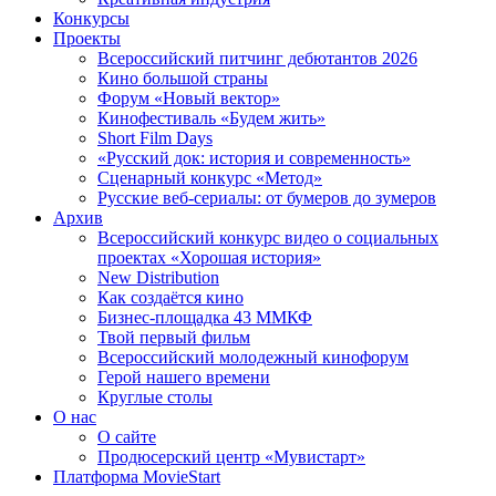
Конкурсы
Проекты
Всероссийский питчинг дебютантов 2026
Кино большой страны
Форум «Новый вектор»
Кинофестиваль «Будем жить»
Short Film Days
«Русский док: история и современность»
Сценарный конкурс «Метод»
Русские веб-сериалы: от бумеров до зумеров
Архив
Всероссийский конкурс видео о социальных
проектах «Хорошая история»
New Distribution
Как создаётся кино
Бизнес-площадка 43 ММКФ
Твой первый фильм
Всероссийский молодежный кинофорум
Герой нашего времени
Круглые столы
О нас
О сайте
Продюсерский центр «Мувистарт»
Платформа MovieStart