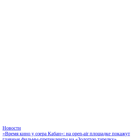
Новости
«Время кино у озера Кабан»: на open-air площадке покажут
главные фильмы-претенденты на «Золотую тарелку»