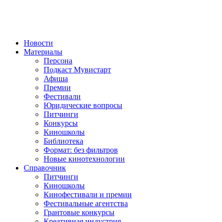
Новости
Материалы
Персона
Подкаст Мувистарт
Афиша
Премии
Фестивали
Юридические вопросы
Питчинги
Конкурсы
Киношколы
Библиотека
Формат: без фильтров
Новые кинотехнологии
Справочник
Питчинги
Киношколы
Кинофестивали и премии
Фестивальные агентства
Грантовые конкурсы
Креативная индустрия