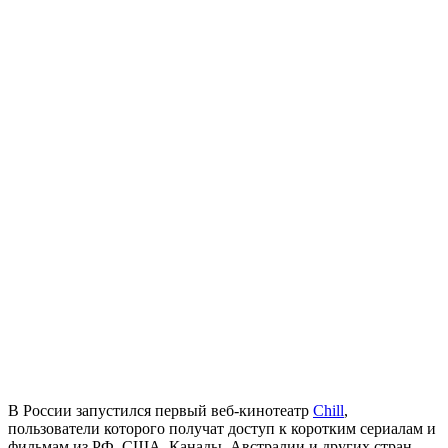
В России запустился первый веб-кинотеатр
Chill
,
пользователи которого получат доступ к коротким сериалам и
фильмам из РФ, США, Канады, Австралии и других стран,