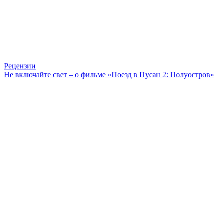
Рецензии
Не включайте свет – о фильме «Поезд в Пусан 2: Полуостров»