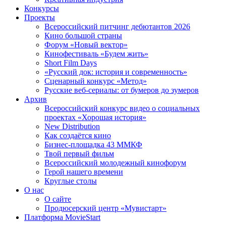
Конкурсы
Проекты
Всероссийский питчинг дебютантов 2026
Кино большой страны
Форум «Новый вектор»
Кинофестиваль «Будем жить»
Short Film Days
«Русский док: история и современность»
Сценарный конкурс «Метод»
Русские веб-сериалы: от бумеров до зумеров
Архив
Всероссийский конкурс видео о социальных
проектах «Хорошая история»
New Distribution
Как создаётся кино
Бизнес-площадка 43 ММКФ
Твой первый фильм
Всероссийский молодежный кинофорум
Герой нашего времени
Круглые столы
О нас
О сайте
Продюсерский центр «Мувистарт»
Платформа MovieStart