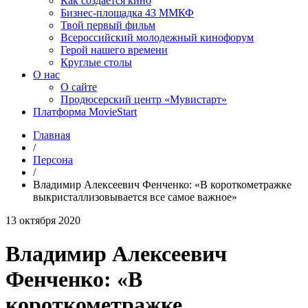
Как создаётся кино
Бизнес-площадка 43 ММКФ
Твой первый фильм
Всероссийский молодежный кинофорум
Герой нашего времени
Круглые столы
О нас
О сайте
Продюсерский центр «Мувистарт»
Платформа MovieStart
Главная
/
Персона
/
Владимир Алексеевич Фенченко: «В короткометражке
выкристаллизовывается все самое важное»
13 октября 2020
Владимир Алексеевич
Фенченко: «В
короткометражке