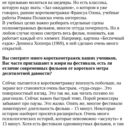
не призываю молиться на шедевры. Но есть классика,
которую надо знать: «Зал ожидания», о котором я уже
говорил, ранние короткометражки Франсуа Озона, учебные
работы Романа Полански очень интересны.
В учебных целях важно разбирать отдельные сцены
полнометражных фильмов, многое оттуда почерпнуть. Но в
любом случае нужно смотреть весь фильм, понимать, как
работает каждый его элемент. Например, картина «Беспечный
ездок» Денниса Хоппера (1969), в ней сделано очень много
открытий.
Вы смотрите много короткометражек ваших учеников,
Вас часто приглашают в жюри на фестивали, есть ли
отличие современных фильмов от короткого метра
десятилетней давности?
Сейчас пытаются в короткометражку впихнуть побольше, на
экране все становится очень быстрым, «туда-сюда». Это
поверхностный взгляд. Это так же, как читать поэзию по
диагонали. Сейчас важен быстрый темп. Порой режиссеры
забывают про паузы. Это жалко. Опять же, многие фестивали
лимитируют длительность фильма – 15 минут. Некоторые
истории наоборот просятся расшириться. Очень много
психологических историй, которые невозможно «засунуть» в
15 минут. Хотя есть фестивали одноминутных фильмов, и там