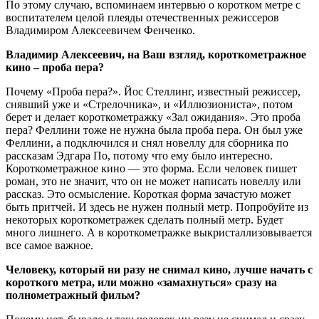
По этому случаю, вспоминаем интервью о коротком метре с
воспитателем целой плеяды отечественных режиссеров
Владимиром Алексеевичем Фенченко.
Владимир Алексеевич, на Ваш взгляд, короткометражное
кино – проба пера?
Почему «Проба пера?». Йос Стеллинг, известный режиссер,
снявший уже и «Стрелочника», и «Иллюзиониста», потом
берет и делает короткометражку «Зал ожидания». Это проба
пера? Феллини тоже не нужна была проба пера. Он был уже
Феллини, а подключился и снял новеллу для сборника по
рассказам Эдгара По, потому что ему было интересно.
Короткометражное кино — это форма. Если человек пишет
роман, это не значит, что он не может написать новеллу или
рассказ. Это осмысление. Короткая форма зачастую может
быть притчей. И здесь не нужен полный метр. Попробуйте из
некоторых короткометражек сделать полный метр. Будет
много лишнего. А в короткометражке выкристаллизовывается
все самое важное.
Человеку, который ни разу не снимал кино, лучше начать с
короткого метра, или можно «замахнуться» сразу на
полнометражный фильм?