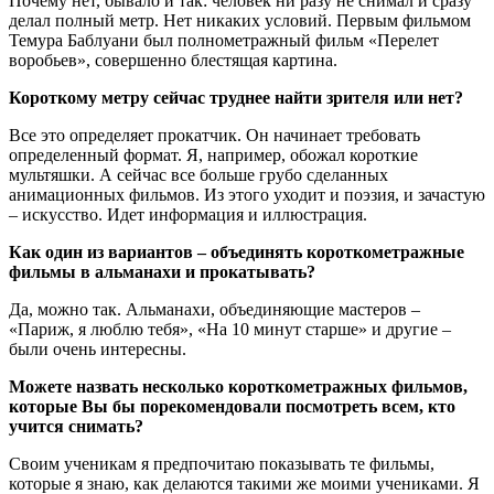
Почему нет, бывало и так: человек ни разу не снимал и сразу
делал полный метр. Нет никаких условий. Первым фильмом
Темура Баблуани был полнометражный фильм «Перелет
воробьев», совершенно блестящая картина.
Короткому метру сейчас труднее найти зрителя или нет?
Все это определяет прокатчик. Он начинает требовать
определенный формат. Я, например, обожал короткие
мультяшки. А сейчас все больше грубо сделанных
анимационных фильмов. Из этого уходит и поэзия, и зачастую
– искусство. Идет информация и иллюстрация.
Как один из вариантов – объединять короткометражные
фильмы в альманахи и прокатывать?
Да, можно так. Альманахи, объединяющие мастеров –
«Париж, я люблю тебя», «На 10 минут старше» и другие –
были очень интересны.
Можете назвать несколько короткометражных фильмов,
которые Вы бы порекомендовали посмотреть всем, кто
учится снимать?
Своим ученикам я предпочитаю показывать те фильмы,
которые я знаю, как делаются такими же моими учениками. Я