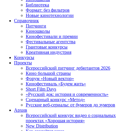
Библиотека
Формат: без фильтров
Новые кинотехнологии
Справочник
Питчинги
Киношколы
Кинофестивали и премии
Фестивальные агентства
Грантовые конкурсы
Креативная индустрия
Конкурсы
Проекты
Всероссийский питчинг дебютантов 2026
Кино большой страны
Форум «Новый вектор»
Кинофестиваль «Будем жить»
Short Film Days
«Русский док: история и современность»
Сценарный конкурс «Метод»
Русские веб-сериалы: от бумеров до зумеров
Архив
Всероссийский конкурс видео о социальных
проектах «Хорошая история»
New Distribution