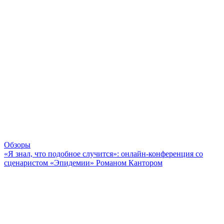
Обзоры
«Я знал, что подобное случится»: онлайн-конференция со
сценаристом «Эпидемии» Романом Кантором