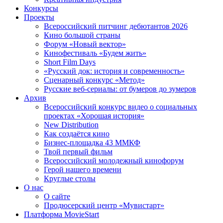
Конкурсы
Проекты
Всероссийский питчинг дебютантов 2026
Кино большой страны
Форум «Новый вектор»
Кинофестиваль «Будем жить»
Short Film Days
«Русский док: история и современность»
Сценарный конкурс «Метод»
Русские веб-сериалы: от бумеров до зумеров
Архив
Всероссийский конкурс видео о социальных
проектах «Хорошая история»
New Distribution
Как создаётся кино
Бизнес-площадка 43 ММКФ
Твой первый фильм
Всероссийский молодежный кинофорум
Герой нашего времени
Круглые столы
О нас
О сайте
Продюсерский центр «Мувистарт»
Платформа MovieStart