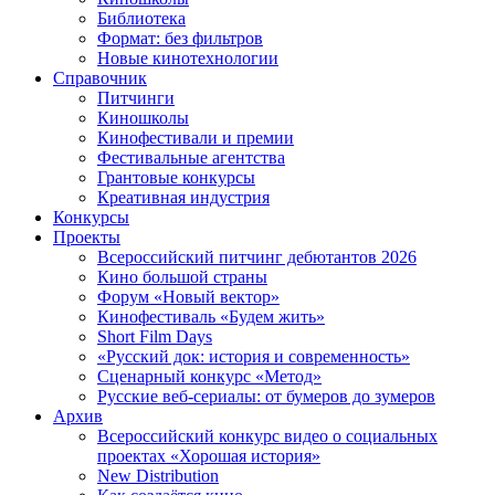
Библиотека
Формат: без фильтров
Новые кинотехнологии
Справочник
Питчинги
Киношколы
Кинофестивали и премии
Фестивальные агентства
Грантовые конкурсы
Креативная индустрия
Конкурсы
Проекты
Всероссийский питчинг дебютантов 2026
Кино большой страны
Форум «Новый вектор»
Кинофестиваль «Будем жить»
Short Film Days
«Русский док: история и современность»
Сценарный конкурс «Метод»
Русские веб-сериалы: от бумеров до зумеров
Архив
Всероссийский конкурс видео о социальных
проектах «Хорошая история»
New Distribution