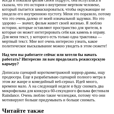
Когда я показала фильм своей подруге, она испугалась и
сказала, что это история о внутренне мертвом человеке,
который пытается замаскироваться, чтобы окружающие не
увидели его внутреннюю пустоту. Меня это поразило, потому
что это очень далеко от моей изначальной задумки. Но это
здорово — значит, фильм живет своей жизнью. Я люблю
истории, которые оставляют пространство для зрителя, в
которые он может интегрировать себя как камень в оправу.
Для меня текст, у которого есть только одна трактовка —
мертвый текст. Мне вот очень интересно узнать, какое
политическое высказывание можно увидеть в этом сюжете!
Над чем вы работаете сейчас или хотели бы начать
работать? Интересно ли вам продолжать режиссерскую
карьеру?
Дописала сценарий короткометражной хоррор-драмы, ищу
продюсера. Еще я разрабатываю сценарий полного метра в
этом же жанре и комедийный веб-сериал. Идей много,
времени мало. А на следующей неделе я буду снимать два
микрофильма для конкурса 60-секундного фильма фестиваля
Raindance. Очень люблю такие челленджи, потому что они
мотивируют больше придумывать и больше снимать.
Читайте также