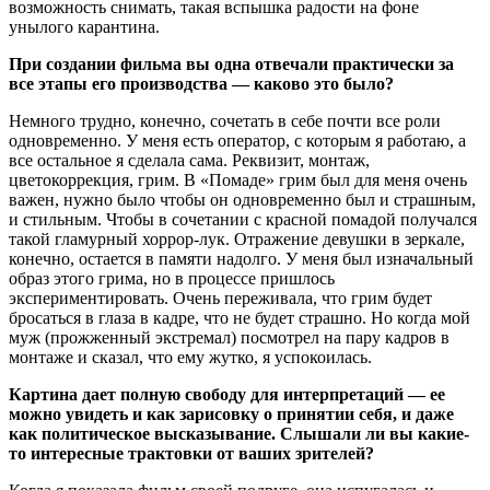
возможность снимать, такая вспышка радости на фоне
унылого карантина.
При создании фильма вы одна отвечали практически за
все этапы его производства — каково это было?
Немного трудно, конечно, сочетать в себе почти все роли
одновременно. У меня есть оператор, с которым я работаю, а
все остальное я сделала сама. Реквизит, монтаж,
цветокоррекция, грим. В «Помаде» грим был для меня очень
важен, нужно было чтобы он одновременно был и страшным,
и стильным. Чтобы в сочетании с красной помадой получался
такой гламурный хоррор-лук. Отражение девушки в зеркале,
конечно, остается в памяти надолго. У меня был изначальный
образ этого грима, но в процессе пришлось
экспериментировать. Очень переживала, что грим будет
бросаться в глаза в кадре, что не будет страшно. Но когда мой
муж (прожженный экстремал) посмотрел на пару кадров в
монтаже и сказал, что ему жутко, я успокоилась.
Картина дает полную свободу для интерпретаций — ее
можно увидеть и как зарисовку о принятии себя, и даже
как политическое высказывание. Слышали ли вы какие-
то интересные трактовки от ваших зрителей?