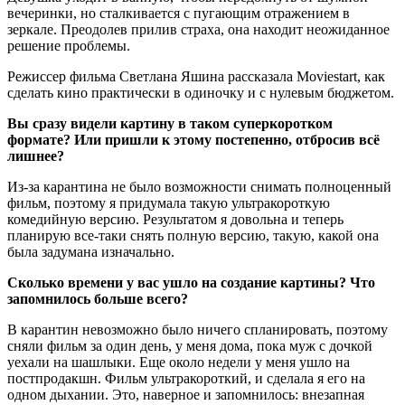
вечеринки, но сталкивается с пугающим отражением в
зеркале. Преодолев прилив страха, она находит неожиданное
решение проблемы.
Режиссер фильма Светлана Яшина рассказала Moviestart, как
сделать кино практически в одиночку и с нулевым бюджетом.
Вы сразу видели картину в таком суперкоротком
формате? Или пришли к этому постепенно, отбросив всё
лишнее?
Из-за карантина не было возможности снимать полноценный
фильм, поэтому я придумала такую ультракороткую
комедийную версию. Результатом я довольна и теперь
планирую все-таки снять полную версию, такую, какой она
была задумана изначально.
Сколько времени у вас ушло на создание картины? Что
запомнилось больше всего?
В карантин невозможно было ничего спланировать, поэтому
сняли фильм за один день, у меня дома, пока муж с дочкой
уехали на шашлыки. Еще около недели у меня ушло на
постпродакшн. Фильм ультракороткий, и сделала я его на
одном дыхании. Это, наверное и запомнилось: внезапная