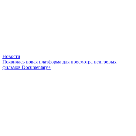
Новости
Появилась новая платформа для просмотра неигровых
фильмов Documentary+