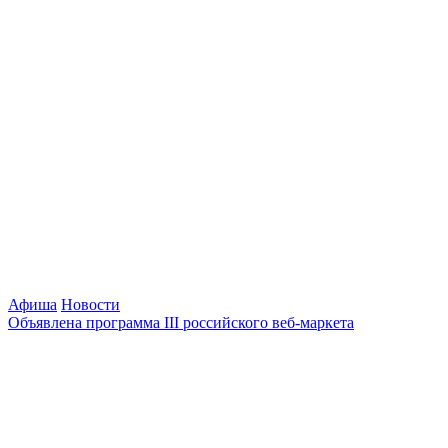
Афиша
Новости
Объявлена программа III российского веб-маркета